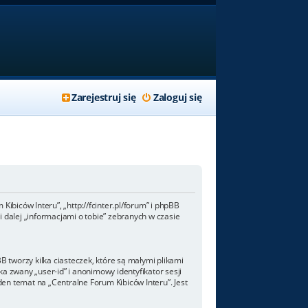
Zarejestruj się
Zaloguj się
Kibiców Interu”, „http://fcinter.pl/forum” i phpBB
 dalej „informacjami o tobie” zebranych w czasie
 tworzy kilka ciasteczek, które są małymi plikami
a zwany „user-id” i anonimowy identyfikator sesji
den temat na „Centralne Forum Kibiców Interu”. Jest