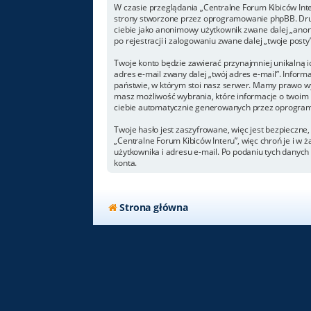
W czasie przeglądania „Centralne Forum Kibiców Int
strony stworzone przez oprogramowanie phpBB. Drugi
ciebie jako anonimowy użytkownik zwane dalej „anoni
po rejestracji i zalogowaniu zwane dalej „twoje posty”
Twoje konto będzie zawierać przynajmniej unikalną i
adres e-mail zwany dalej „twój adres e-mail”. Info
państwie, w którym stoi nasz serwer. Mamy prawo wym
masz możliwość wybrania, które informacje o twoim 
ciebie automatycznie generowanych przez oprogram
Twoje hasło jest zaszyfrowane, więc jest bezpieczne
„Centralne Forum Kibiców Interu”, więc chroń je i 
użytkownika i adresu e-mail. Po podaniu tych danyc
konta.
Strona główna