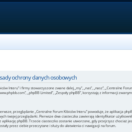
Zasady ochrony danych osobowych
iców Interu” i firmy stowarzyszone zwane dalej „my”, „nas”, „nasz”, „Centralne Forum 
www.phpbb.com”, „phpBB Limited”, „Zespoły phpBB”, korzystają z informacji zwanymi
ierwsze, przeglądanie „Centralne Forum Kibiców Interu” powoduje, że aplikacja phpBB
h twojej przeglądarki. Pierwsze dwa ciasteczka zawierają identyfikator użytkownik
 aplikację phpBB. Trzecie ciasteczko zostanie utworzone, gdy przejrzysz chociaż je
tały przez ciebie przeczytane i służy do ułatwienia ci nawigacji na forum.