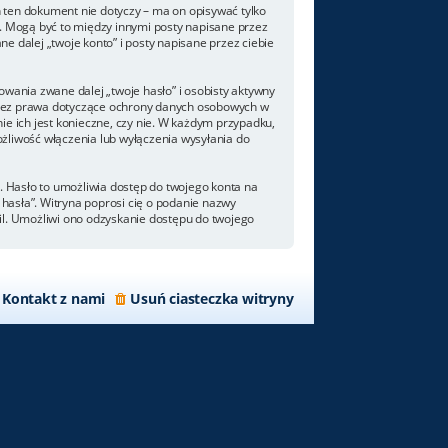
 ten dokument nie dotyczy – ma on opisywać tylko
. Mogą być to między innymi posty napisane przez
 dalej „twoje konto” i posty napisane przez ciebie
wania zwane dalej „twoje hasło” i osobisty aktywny
 przez prawa dotyczące ochrony danych osobowych w
e ich jest konieczne, czy nie. W każdym przypadku,
żliwość włączenia lub wyłączenia wysyłania do
. Hasło to umożliwia dostęp do twojego konta na
m hasła”. Witryna poprosi cię o podanie nazwy
il. Umożliwi ono odzyskanie dostępu do twojego
Kontakt z nami
Usuń ciasteczka witryny