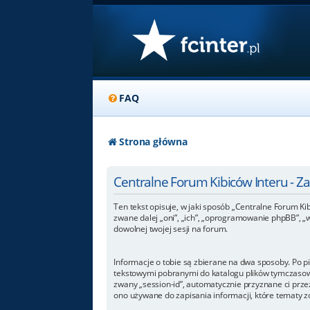
FAQ
Strona główna
Centralne Forum Kibiców Interu - 
Ten tekst opisuje, w jaki sposób „Centralne Forum Kib
zwane dalej „oni”, „ich”, „oprogramowanie phpBB”, „
dowolnej twojej sesji na forum.
Informacje o tobie są zbierane na dwa sposoby. Po p
tekstowymi pobranymi do katalogu plików tymczasowyc
zwany „session-id”, automatycznie przyznane ci przez
ono używane do zapisania informacji, które tematy zos