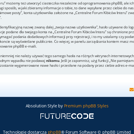
eru” możemy też utworzyć ciasteczka niezależne od oprogramowania phpBB, ale ich
 sposób, w jaki zbieramy informacje o tobie, to dane wysyłane przez ciebie do nas
mowe posty”, konta użytkownika założone na „Centralne Forum Kibiców Interu” zwane
.
dentyfikacyjną nazwę zwaną dalej „twoja nazwa użytkownika”, hasło używane do logo
rmacje podane dla twojego konta na „Centralne Forum Kibiców Interu” są chronione
agać podania dodatkowych informacji przy rejestracji, i to my ustalamy czy podani
koncie są wyświetlane publicznie. Co więcej, w panelu zarządzania kontem masz mo
owanie phpBB e-maili.
, niemniej nie należy używać tego samego hasła na różnych witrynach internetowych
w żadnym wypadku nie podawaj
nikomu
. Jeśli je zapomnisz, użyj funkcji „Nie pamięta
h zostanie wygenerowane nowe hasło i przesłane na podany przez ciebie adres e-ma
Absolution Style by
Premium phpBB Styles
Technologię dostarcza
phpBB
® Forum Software © phpBB Limited