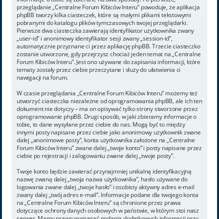
przeglądanie „Centralne Forum Kibiców Interu” powoduje, że aplikacja
phpBB tworzy kilka ciasteczek, które są małymi plikami tekstowymi
pobranymi do katalogu plików tymczasowych twojej przeglądarki.
Pierwsze dwa ciasteczka zawierają identyfikator użytkownika zwany
„user-id” i anonimowy identyfikator sesji zwany „session-id”,
automatycznie przyznane ci przez aplikację phpBB. Trzecie ciasteczko
zostanie utworzone, gdy przejrzysz chociaż jeden temat na „Centralne
Forum Kibiców Interu”. Jest ono używane do zapisania informacji, które
tematy zostały przez ciebie przeczytane i służy do ułatwienia ci
nawigacji na forum.
W czasie przeglądania „Centralne Forum Kibiców Interu” możemy też
utworzyć ciasteczka niezależne od oprogramowania phpBB, ale ich ten
dokument nie dotyczy – ma on opisywać tylko strony stworzone przez
oprogramowanie phpBB. Drugi sposób, w jaki zbieramy informacje o
tobie, to dane wysyłane przez ciebie do nas. Mogą być to między
innymi posty napisane przez ciebie jako anonimowy użytkownik zwane
dalej „anonimowe posty”, konta użytkownika założone na „Centralne
Forum Kibiców Interu” zwane dalej „twoje konto” i posty napisane przez
ciebie po rejestracji i zalogowaniu zwane dalej „twoje posty”.
Twoje konto będzie zawierać przynajmniej unikalną identyfikacyjną
nazwę zwaną dalej „twoja nazwa użytkownika”, hasło używane do
logowania zwane dalej „twoje hasło” i osobisty aktywny adres e-mail
zwany dalej „twój adres e-mail”. Informacje podane dla twojego konta
na „Centralne Forum Kibiców Interu” są chronione przez prawa
dotyczące ochrony danych osobowych w państwie, w którym stoi nasz
serwer. Mamy prawo wymagać podania dodatkowych informacji przy