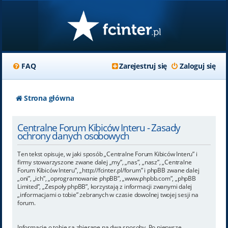
FAQ
Zarejestruj się
Zaloguj się
Strona główna
Centralne Forum Kibiców Interu - Zasady
ochrony danych osobowych
Ten tekst opisuje, w jaki sposób „Centralne Forum Kibiców Interu” i
firmy stowarzyszone zwane dalej „my”, „nas”, „nasz”, „Centralne
Forum Kibiców Interu”, „http://fcinter.pl/forum” i phpBB zwane dalej
„oni”, „ich”, „oprogramowanie phpBB”, „www.phpbb.com”, „phpBB
Limited”, „Zespoły phpBB”, korzystają z informacji zwanymi dalej
„informacjami o tobie” zebranych w czasie dowolnej twojej sesji na
forum.
Informacje o tobie są zbierane na dwa sposoby. Po pierwsze,