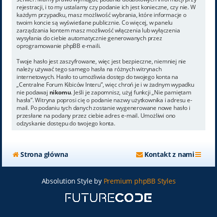
rejestracji, i to my ustalamy czy podanie ich jest konieczne, czy nie. W
każdym przypadku, masz możliwość wybrania, które informacje o
twoim koncie są wyświetlane publicznie. Co więcej, w panelu
zarządzania kontem masz możliwość włączenia lub wyłączenia
wysyłania do ciebie automatycznie generowanych przez
oprogramowanie phpBB e-maili.
Twoje hasło jest zaszyfrowane, więc jest bezpieczne, niemniej nie
należy używać tego samego hasła na różnych witrynach
internetowych. Hasło to umożliwia dostęp do twojego konta na
„Centralne Forum Kibiców Interu”, więc chroń je i w żadnym wypadku
nie podawaj
nikomu
. Jeśli je zapomnisz, użyj funkcji „Nie pamiętam
hasła”. Witryna poprosi cię o podanie nazwy użytkownika i adresu e-
mail. Po podaniu tych danych zostanie wygenerowane nowe hasło i
przesłane na podany przez ciebie adres e-mail. Umożliwi ono
odzyskanie dostępu do twojego konta.
Strona główna
Kontakt z nami
Absolution Style by
Premium phpBB Styles