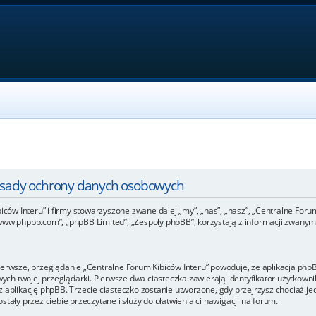
Zasady ochrony danych osobowych
iców Interu” i firmy stowarzyszone zwane dalej „my”, „nas”, „nasz”, „Centralne Forum 
www.phpbb.com”, „phpBB Limited”, „Zespoły phpBB”, korzystają z informacji zwanymi
ierwsze, przeglądanie „Centralne Forum Kibiców Interu” powoduje, że aplikacja phpBB
h twojej przeglądarki. Pierwsze dwa ciasteczka zawierają identyfikator użytkownik
 aplikację phpBB. Trzecie ciasteczko zostanie utworzone, gdy przejrzysz chociaż je
tały przez ciebie przeczytane i służy do ułatwienia ci nawigacji na forum.