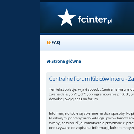
FAQ
Strona główna
Centralne Forum Kibiców Interu - 
Ten tekst opisuje, w jaki sposób „Centralne Forum Kib
zwane dalej „oni”, „ich”, „oprogramowanie phpBB”, „
dowolnej twojej sesji na forum.
Informacje o tobie są zbierane na dwa sposoby. Po p
tekstowymi pobranymi do katalogu plików tymczasowyc
zwany „session-id”, automatycznie przyznane ci przez
ono używane do zapisania informacji, które tematy zos