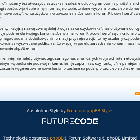
eru” możemy też utworzyć ciasteczka niezależne od oprogramowania phpBB, ale ich
 sposób, w jaki zbieramy informacje o tobie, to dane wysyłane przez ciebie do nas
mowe posty”, konta użytkownika założone na „Centralne Forum Kibiców Interu” zwane
.
dentyfikacyjną nazwę zwaną dalej „twoja nazwa użytkownika”, hasło używane do logo
rmacje podane dla twojego konta na „Centralne Forum Kibiców Interu” są chronione
agać podania dodatkowych informacji przy rejestracji, i to my ustalamy czy podani
koncie są wyświetlane publicznie. Co więcej, w panelu zarządzania kontem masz mo
owanie phpBB e-maili.
, niemniej nie należy używać tego samego hasła na różnych witrynach internetowych
w żadnym wypadku nie podawaj
nikomu
. Jeśli je zapomnisz, użyj funkcji „Nie pamięta
h zostanie wygenerowane nowe hasło i przesłane na podany przez ciebie adres e-ma
Absolution Style by
Premium phpBB Styles
Technologię dostarcza
phpBB
® Forum Software © phpBB Limited