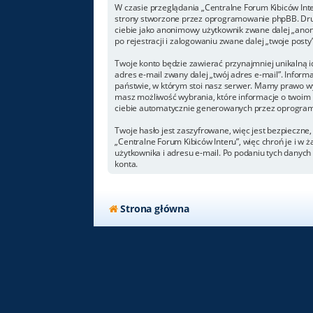
W czasie przeglądania „Centralne Forum Kibiców Int
strony stworzone przez oprogramowanie phpBB. Drugi
ciebie jako anonimowy użytkownik zwane dalej „anoni
po rejestracji i zalogowaniu zwane dalej „twoje posty”
Twoje konto będzie zawierać przynajmniej unikalną i
adres e-mail zwany dalej „twój adres e-mail”. Info
państwie, w którym stoi nasz serwer. Mamy prawo wym
masz możliwość wybrania, które informacje o twoim 
ciebie automatycznie generowanych przez oprogram
Twoje hasło jest zaszyfrowane, więc jest bezpieczne
„Centralne Forum Kibiców Interu”, więc chroń je i 
użytkownika i adresu e-mail. Po podaniu tych danyc
konta.
Strona główna