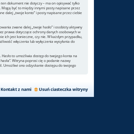
 ten dokument nie dotyczy – ma on opisywać tylko
. Mogą być to między innymi posty napisane przez
 dalej „twoje konto” i posty napisane przez ciebie
wania zwane dalej „twoje hasło” i osobisty aktywny
 przez prawa dotyczące ochrony danych osobowych w
e ich jest konieczne, czy nie. W każdym przypadku,
żliwość włączenia lub wyłączenia wysyłania do
. Hasło to umożliwia dostęp do twojego konta na
m hasła”. Witryna poprosi cię o podanie nazwy
il. Umożliwi ono odzyskanie dostępu do twojego
Kontakt z nami
Usuń ciasteczka witryny