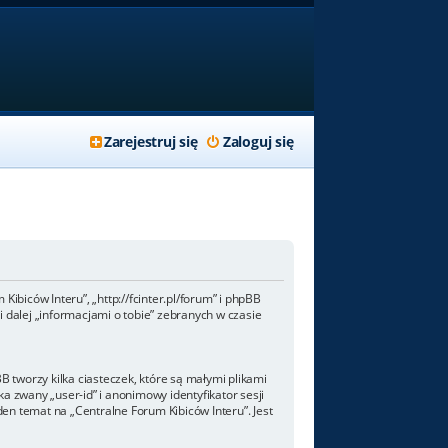
Zarejestruj się
Zaloguj się
Kibiców Interu”, „http://fcinter.pl/forum” i phpBB
 dalej „informacjami o tobie” zebranych w czasie
 tworzy kilka ciasteczek, które są małymi plikami
a zwany „user-id” i anonimowy identyfikator sesji
den temat na „Centralne Forum Kibiców Interu”. Jest