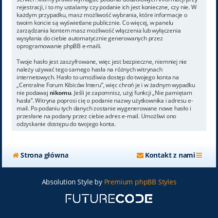
rejestracji, i to my ustalamy czy podanie ich jest konieczne, czy nie. W
każdym przypadku, masz możliwość wybrania, które informacje o
twoim koncie są wyświetlane publicznie. Co więcej, w panelu
zarządzania kontem masz możliwość włączenia lub wyłączenia
wysyłania do ciebie automatycznie generowanych przez
oprogramowanie phpBB e-maili.
Twoje hasło jest zaszyfrowane, więc jest bezpieczne, niemniej nie
należy używać tego samego hasła na różnych witrynach
internetowych. Hasło to umożliwia dostęp do twojego konta na
„Centralne Forum Kibiców Interu”, więc chroń je i w żadnym wypadku
nie podawaj
nikomu
. Jeśli je zapomnisz, użyj funkcji „Nie pamiętam
hasła”. Witryna poprosi cię o podanie nazwy użytkownika i adresu e-
mail. Po podaniu tych danych zostanie wygenerowane nowe hasło i
przesłane na podany przez ciebie adres e-mail. Umożliwi ono
odzyskanie dostępu do twojego konta.
Strona główna
Kontakt z nami
Absolution Style by
Premium phpBB Styles