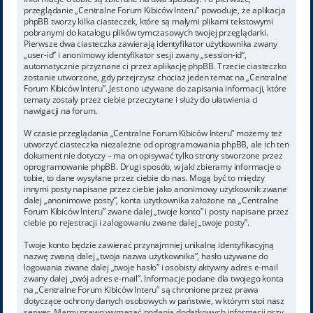
przeglądanie „Centralne Forum Kibiców Interu” powoduje, że aplikacja
phpBB tworzy kilka ciasteczek, które są małymi plikami tekstowymi
pobranymi do katalogu plików tymczasowych twojej przeglądarki.
Pierwsze dwa ciasteczka zawierają identyfikator użytkownika zwany
„user-id” i anonimowy identyfikator sesji zwany „session-id”,
automatycznie przyznane ci przez aplikację phpBB. Trzecie ciasteczko
zostanie utworzone, gdy przejrzysz chociaż jeden temat na „Centralne
Forum Kibiców Interu”. Jest ono używane do zapisania informacji, które
tematy zostały przez ciebie przeczytane i służy do ułatwienia ci
nawigacji na forum.
W czasie przeglądania „Centralne Forum Kibiców Interu” możemy też
utworzyć ciasteczka niezależne od oprogramowania phpBB, ale ich ten
dokument nie dotyczy – ma on opisywać tylko strony stworzone przez
oprogramowanie phpBB. Drugi sposób, w jaki zbieramy informacje o
tobie, to dane wysyłane przez ciebie do nas. Mogą być to między
innymi posty napisane przez ciebie jako anonimowy użytkownik zwane
dalej „anonimowe posty”, konta użytkownika założone na „Centralne
Forum Kibiców Interu” zwane dalej „twoje konto” i posty napisane przez
ciebie po rejestracji i zalogowaniu zwane dalej „twoje posty”.
Twoje konto będzie zawierać przynajmniej unikalną identyfikacyjną
nazwę zwaną dalej „twoja nazwa użytkownika”, hasło używane do
logowania zwane dalej „twoje hasło” i osobisty aktywny adres e-mail
zwany dalej „twój adres e-mail”. Informacje podane dla twojego konta
na „Centralne Forum Kibiców Interu” są chronione przez prawa
dotyczące ochrony danych osobowych w państwie, w którym stoi nasz
serwer. Mamy prawo wymagać podania dodatkowych informacji przy