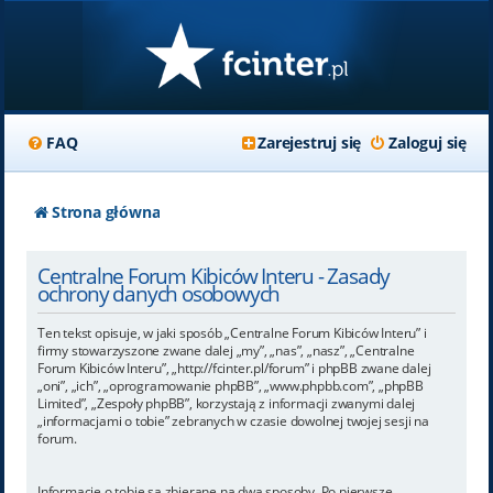
FAQ
Zarejestruj się
Zaloguj się
Strona główna
Centralne Forum Kibiców Interu - Zasady
ochrony danych osobowych
Ten tekst opisuje, w jaki sposób „Centralne Forum Kibiców Interu” i
firmy stowarzyszone zwane dalej „my”, „nas”, „nasz”, „Centralne
Forum Kibiców Interu”, „http://fcinter.pl/forum” i phpBB zwane dalej
„oni”, „ich”, „oprogramowanie phpBB”, „www.phpbb.com”, „phpBB
Limited”, „Zespoły phpBB”, korzystają z informacji zwanymi dalej
„informacjami o tobie” zebranych w czasie dowolnej twojej sesji na
forum.
Informacje o tobie są zbierane na dwa sposoby. Po pierwsze,