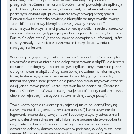
przeglądanie „Centralne Forum Kibiców Interu” powoduje, że aplikacja
phpBB tworzy kilka ciasteczek, które są małymi plikami tekstowymi
pobranymi do katalogu plików tymczasowych twojej przeglądarki.
Pierwsze dwa ciasteczka zawierają identyfikator użytkownika zwany
„user-id” i anonimowy identyfikator sesji zwany „session-id”,
automatycznie przyznane ci przez aplikację phpBB. Trzecie ciasteczko
zostanie utworzone, gdy przejrzysz chociaż jeden temat na „Centralne
Forum Kibiców Interu”. Jest ono używane do zapisania informacji, które
tematy zostały przez ciebie przeczytane i służy do ułatwienia ci
nawigacji na forum.
W czasie przeglądania „Centralne Forum Kibiców Interu” możemy też
utworzyć ciasteczka niezależne od oprogramowania phpBB, ale ich ten
dokument nie dotyczy – ma on opisywać tylko strony stworzone przez
oprogramowanie phpBB. Drugi sposób, w jaki zbieramy informacje o
tobie, to dane wysyłane przez ciebie do nas. Mogą być to między
innymi posty napisane przez ciebie jako anonimowy użytkownik zwane
dalej „anonimowe posty”, konta użytkownika założone na „Centralne
Forum Kibiców Interu” zwane dalej „twoje konto” i posty napisane przez
ciebie po rejestracji i zalogowaniu zwane dalej „twoje posty”.
Twoje konto będzie zawierać przynajmniej unikalną identyfikacyjną
nazwę zwaną dalej „twoja nazwa użytkownika”, hasło używane do
logowania zwane dalej „twoje hasło” i osobisty aktywny adres e-mail
zwany dalej „twój adres e-mail”. Informacje podane dla twojego konta
na „Centralne Forum Kibiców Interu” są chronione przez prawa
dotyczące ochrony danych osobowych w państwie, w którym stoi nasz
serwer. Mamy prawo wymagać podania dodatkowych informacji przy