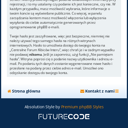
rejestracji, i to my ustalamy czy podanie ich jest konieczne, czy nie. W
każdym przypadku, masz możliwość wybrania, które informacje o
twoim koncie są wyświetlane publicznie. Co więcej, w panelu
zarządzania kontem masz możliwość włączenia lub wyłączenia
wysyłania do ciebie automatycznie generowanych przez
oprogramowanie phpBB e-maili.
Twoje hasło jest zaszyfrowane, więc jest bezpieczne, niemniej nie
należy używać tego samego hasła na różnych witrynach
internetowych. Hasło to umożliwia dostęp do twojego konta na
„Centralne Forum Kibiców Interu”, więc chroń je i w żadnym wypadku
nie podawaj
nikomu
. Jeśli je zapomnisz, użyj funkcji „Nie pamiętam
hasła”. Witryna poprosi cię o podanie nazwy użytkownika i adresu e-
mail. Po podaniu tych danych zostanie wygenerowane nowe hasło i
przesłane na podany przez ciebie adres e-mail. Umożliwi ono
odzyskanie dostępu do twojego konta.
Strona główna
Kontakt z nami
Absolution Style by
Premium phpBB Styles