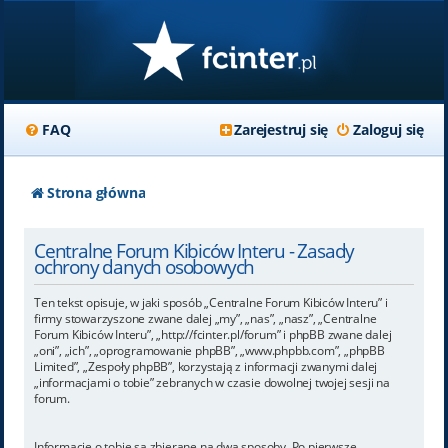
FAQ
Zarejestruj się
Zaloguj się
Strona główna
Centralne Forum Kibiców Interu - Zasady
ochrony danych osobowych
Ten tekst opisuje, w jaki sposób „Centralne Forum Kibiców Interu” i
firmy stowarzyszone zwane dalej „my”, „nas”, „nasz”, „Centralne
Forum Kibiców Interu”, „http://fcinter.pl/forum” i phpBB zwane dalej
„oni”, „ich”, „oprogramowanie phpBB”, „www.phpbb.com”, „phpBB
Limited”, „Zespoły phpBB”, korzystają z informacji zwanymi dalej
„informacjami o tobie” zebranych w czasie dowolnej twojej sesji na
forum.
Informacje o tobie są zbierane na dwa sposoby. Po pierwsze,