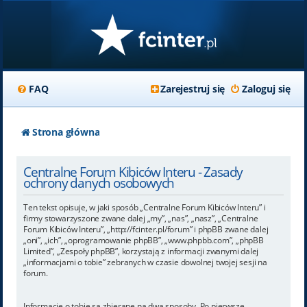
FAQ
Zarejestruj się
Zaloguj się
Strona główna
Centralne Forum Kibiców Interu - Zasady
ochrony danych osobowych
Ten tekst opisuje, w jaki sposób „Centralne Forum Kibiców Interu” i
firmy stowarzyszone zwane dalej „my”, „nas”, „nasz”, „Centralne
Forum Kibiców Interu”, „http://fcinter.pl/forum” i phpBB zwane dalej
„oni”, „ich”, „oprogramowanie phpBB”, „www.phpbb.com”, „phpBB
Limited”, „Zespoły phpBB”, korzystają z informacji zwanymi dalej
„informacjami o tobie” zebranych w czasie dowolnej twojej sesji na
forum.
Informacje o tobie są zbierane na dwa sposoby. Po pierwsze,