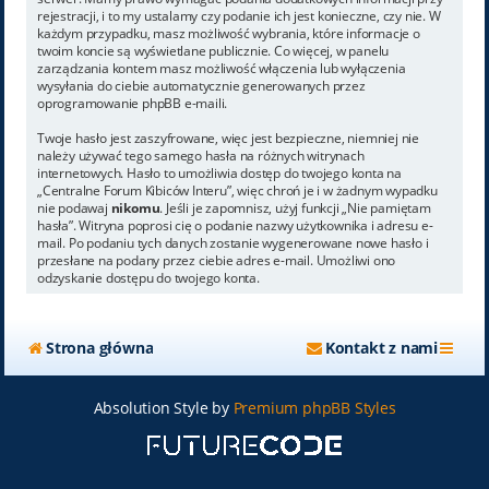
rejestracji, i to my ustalamy czy podanie ich jest konieczne, czy nie. W
każdym przypadku, masz możliwość wybrania, które informacje o
twoim koncie są wyświetlane publicznie. Co więcej, w panelu
zarządzania kontem masz możliwość włączenia lub wyłączenia
wysyłania do ciebie automatycznie generowanych przez
oprogramowanie phpBB e-maili.
Twoje hasło jest zaszyfrowane, więc jest bezpieczne, niemniej nie
należy używać tego samego hasła na różnych witrynach
internetowych. Hasło to umożliwia dostęp do twojego konta na
„Centralne Forum Kibiców Interu”, więc chroń je i w żadnym wypadku
nie podawaj
nikomu
. Jeśli je zapomnisz, użyj funkcji „Nie pamiętam
hasła”. Witryna poprosi cię o podanie nazwy użytkownika i adresu e-
mail. Po podaniu tych danych zostanie wygenerowane nowe hasło i
przesłane na podany przez ciebie adres e-mail. Umożliwi ono
odzyskanie dostępu do twojego konta.
Strona główna
Kontakt z nami
Absolution Style by
Premium phpBB Styles