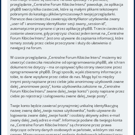
przeglądanie „Centralne Forum Kibiców Interu” powoduje, że aplikacja
phpBB tworzy kilka ciasteczek, które są małymi plikami tekstowymi
pobranymi do katalogu plików tymczasowych twojej przeglądarki.
Pierwsze dwa ciasteczka zawierają identyfikator użytkownika zwany
„user-id” i anonimowy identyfikator sesji zwany „session-id”,
automatycznie przyznane ci przez aplikację phpBB. Trzecie ciasteczko
zostanie utworzone, gdy przejrzysz chociaż jeden temat na „Centralne
Forum Kibiców Interu”. Jest ono używane do zapisania informacji, które
tematy zostały przez ciebie przeczytane i służy do ułatwienia ci
nawigacji na forum.
W czasie przeglądania „Centralne Forum Kibiców Interu” możemy też
utworzyć ciasteczka niezależne od oprogramowania phpBB, ale ich ten
dokument nie dotyczy – ma on opisywać tylko strony stworzone przez
oprogramowanie phpBB. Drugi sposób, w jaki zbieramy informacje o
tobie, to dane wysyłane przez ciebie do nas. Mogą być to między
innymi posty napisane przez ciebie jako anonimowy użytkownik zwane
dalej „anonimowe posty”, konta użytkownika założone na „Centralne
Forum Kibiców Interu” zwane dalej „twoje konto” i posty napisane przez
ciebie po rejestracji i zalogowaniu zwane dalej „twoje posty”.
Twoje konto będzie zawierać przynajmniej unikalną identyfikacyjną
nazwę zwaną dalej „twoja nazwa użytkownika”, hasło używane do
logowania zwane dalej „twoje hasło” i osobisty aktywny adres e-mail
zwany dalej „twój adres e-mail”. Informacje podane dla twojego konta
na „Centralne Forum Kibiców Interu” są chronione przez prawa
dotyczące ochrony danych osobowych w państwie, w którym stoi nasz
serwer. Mamy prawo wymagać podania dodatkowych informacji przy