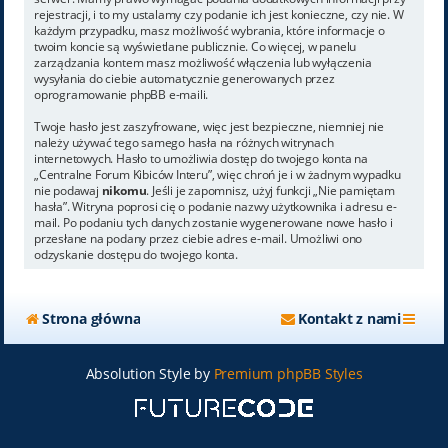
rejestracji, i to my ustalamy czy podanie ich jest konieczne, czy nie. W
każdym przypadku, masz możliwość wybrania, które informacje o
twoim koncie są wyświetlane publicznie. Co więcej, w panelu
zarządzania kontem masz możliwość włączenia lub wyłączenia
wysyłania do ciebie automatycznie generowanych przez
oprogramowanie phpBB e-maili.
Twoje hasło jest zaszyfrowane, więc jest bezpieczne, niemniej nie
należy używać tego samego hasła na różnych witrynach
internetowych. Hasło to umożliwia dostęp do twojego konta na
„Centralne Forum Kibiców Interu”, więc chroń je i w żadnym wypadku
nie podawaj
nikomu
. Jeśli je zapomnisz, użyj funkcji „Nie pamiętam
hasła”. Witryna poprosi cię o podanie nazwy użytkownika i adresu e-
mail. Po podaniu tych danych zostanie wygenerowane nowe hasło i
przesłane na podany przez ciebie adres e-mail. Umożliwi ono
odzyskanie dostępu do twojego konta.
Strona główna
Kontakt z nami
Absolution Style by
Premium phpBB Styles