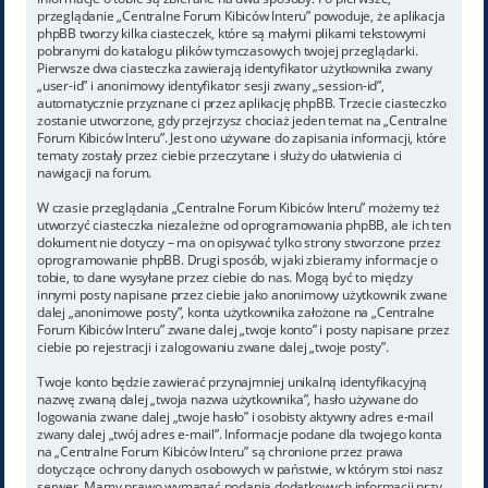
przeglądanie „Centralne Forum Kibiców Interu” powoduje, że aplikacja
phpBB tworzy kilka ciasteczek, które są małymi plikami tekstowymi
pobranymi do katalogu plików tymczasowych twojej przeglądarki.
Pierwsze dwa ciasteczka zawierają identyfikator użytkownika zwany
„user-id” i anonimowy identyfikator sesji zwany „session-id”,
automatycznie przyznane ci przez aplikację phpBB. Trzecie ciasteczko
zostanie utworzone, gdy przejrzysz chociaż jeden temat na „Centralne
Forum Kibiców Interu”. Jest ono używane do zapisania informacji, które
tematy zostały przez ciebie przeczytane i służy do ułatwienia ci
nawigacji na forum.
W czasie przeglądania „Centralne Forum Kibiców Interu” możemy też
utworzyć ciasteczka niezależne od oprogramowania phpBB, ale ich ten
dokument nie dotyczy – ma on opisywać tylko strony stworzone przez
oprogramowanie phpBB. Drugi sposób, w jaki zbieramy informacje o
tobie, to dane wysyłane przez ciebie do nas. Mogą być to między
innymi posty napisane przez ciebie jako anonimowy użytkownik zwane
dalej „anonimowe posty”, konta użytkownika założone na „Centralne
Forum Kibiców Interu” zwane dalej „twoje konto” i posty napisane przez
ciebie po rejestracji i zalogowaniu zwane dalej „twoje posty”.
Twoje konto będzie zawierać przynajmniej unikalną identyfikacyjną
nazwę zwaną dalej „twoja nazwa użytkownika”, hasło używane do
logowania zwane dalej „twoje hasło” i osobisty aktywny adres e-mail
zwany dalej „twój adres e-mail”. Informacje podane dla twojego konta
na „Centralne Forum Kibiców Interu” są chronione przez prawa
dotyczące ochrony danych osobowych w państwie, w którym stoi nasz
serwer. Mamy prawo wymagać podania dodatkowych informacji przy