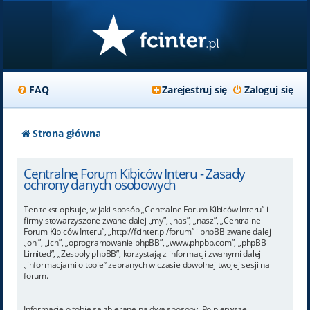
FAQ
Zarejestruj się
Zaloguj się
Strona główna
Centralne Forum Kibiców Interu - Zasady
ochrony danych osobowych
Ten tekst opisuje, w jaki sposób „Centralne Forum Kibiców Interu” i
firmy stowarzyszone zwane dalej „my”, „nas”, „nasz”, „Centralne
Forum Kibiców Interu”, „http://fcinter.pl/forum” i phpBB zwane dalej
„oni”, „ich”, „oprogramowanie phpBB”, „www.phpbb.com”, „phpBB
Limited”, „Zespoły phpBB”, korzystają z informacji zwanymi dalej
„informacjami o tobie” zebranych w czasie dowolnej twojej sesji na
forum.
Informacje o tobie są zbierane na dwa sposoby. Po pierwsze,