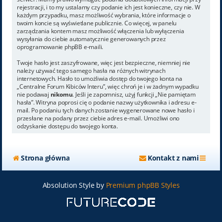
rejestracji, i to my ustalamy czy podanie ich jest konieczne, czy nie. W
każdym przypadku, masz możliwość wybrania, które informacje o
twoim koncie są wyświetlane publicznie. Co więcej, w panelu
zarządzania kontem masz możliwość włączenia lub wyłączenia
wysyłania do ciebie automatycznie generowanych przez
oprogramowanie phpBB e-maili.
Twoje hasło jest zaszyfrowane, więc jest bezpieczne, niemniej nie
należy używać tego samego hasła na różnych witrynach
internetowych. Hasło to umożliwia dostęp do twojego konta na
„Centralne Forum Kibiców Interu”, więc chroń je i w żadnym wypadku
nie podawaj
nikomu
. Jeśli je zapomnisz, użyj funkcji „Nie pamiętam
hasła”. Witryna poprosi cię o podanie nazwy użytkownika i adresu e-
mail. Po podaniu tych danych zostanie wygenerowane nowe hasło i
przesłane na podany przez ciebie adres e-mail. Umożliwi ono
odzyskanie dostępu do twojego konta.
Strona główna
Kontakt z nami
Absolution Style by
Premium phpBB Styles