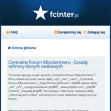
FAQ
Zarejestruj się
Zaloguj się
Strona główna
Centralne Forum Kibiców Interu - Zasady
ochrony danych osobowych
Ten tekst opisuje, w jaki sposób „Centralne Forum Kibiców Interu” i
firmy stowarzyszone zwane dalej „my”, „nas”, „nasz”, „Centralne
Forum Kibiców Interu”, „http://fcinter.pl/forum” i phpBB zwane dalej
„oni”, „ich”, „oprogramowanie phpBB”, „www.phpbb.com”, „phpBB
Limited”, „Zespoły phpBB”, korzystają z informacji zwanymi dalej
„informacjami o tobie” zebranych w czasie dowolnej twojej sesji na
forum.
Informacje o tobie są zbierane na dwa sposoby. Po pierwsze,