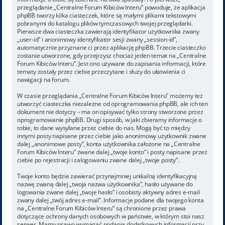
przeglądanie „Centralne Forum Kibiców Interu” powoduje, że aplikacja
phpBB tworzy kilka ciasteczek, które są małymi plikami tekstowymi
pobranymi do katalogu plików tymczasowych twojej przeglądarki.
Pierwsze dwa ciasteczka zawierają identyfikator użytkownika zwany
„user-id” i anonimowy identyfikator sesji zwany „session-id”,
automatycznie przyznane ci przez aplikację phpBB. Trzecie ciasteczko
zostanie utworzone, gdy przejrzysz chociaż jeden temat na „Centralne
Forum Kibiców Interu”. Jest ono używane do zapisania informacji, które
tematy zostały przez ciebie przeczytane i służy do ułatwienia ci
nawigacji na forum.
W czasie przeglądania „Centralne Forum Kibiców Interu” możemy też
utworzyć ciasteczka niezależne od oprogramowania phpBB, ale ich ten
dokument nie dotyczy – ma on opisywać tylko strony stworzone przez
oprogramowanie phpBB. Drugi sposób, w jaki zbieramy informacje o
tobie, to dane wysyłane przez ciebie do nas. Mogą być to między
innymi posty napisane przez ciebie jako anonimowy użytkownik zwane
dalej „anonimowe posty”, konta użytkownika założone na „Centralne
Forum Kibiców Interu” zwane dalej „twoje konto” i posty napisane przez
ciebie po rejestracji i zalogowaniu zwane dalej „twoje posty”.
Twoje konto będzie zawierać przynajmniej unikalną identyfikacyjną
nazwę zwaną dalej „twoja nazwa użytkownika”, hasło używane do
logowania zwane dalej „twoje hasło” i osobisty aktywny adres e-mail
zwany dalej „twój adres e-mail”. Informacje podane dla twojego konta
na „Centralne Forum Kibiców Interu” są chronione przez prawa
dotyczące ochrony danych osobowych w państwie, w którym stoi nasz
serwer. Mamy prawo wymagać podania dodatkowych informacji przy