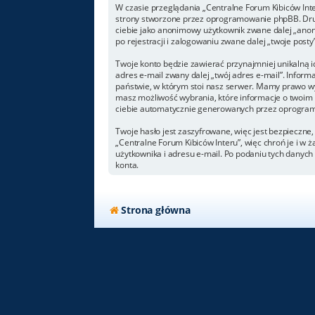
W czasie przeglądania „Centralne Forum Kibiców Int
strony stworzone przez oprogramowanie phpBB. Drugi
ciebie jako anonimowy użytkownik zwane dalej „anoni
po rejestracji i zalogowaniu zwane dalej „twoje posty”
Twoje konto będzie zawierać przynajmniej unikalną i
adres e-mail zwany dalej „twój adres e-mail”. Info
państwie, w którym stoi nasz serwer. Mamy prawo wym
masz możliwość wybrania, które informacje o twoim 
ciebie automatycznie generowanych przez oprogram
Twoje hasło jest zaszyfrowane, więc jest bezpieczne
„Centralne Forum Kibiców Interu”, więc chroń je i 
użytkownika i adresu e-mail. Po podaniu tych danyc
konta.
Strona główna