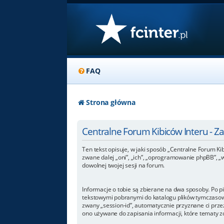
FAQ
Strona główna
Centralne Forum Kibiców Interu - 
Ten tekst opisuje, w jaki sposób „Centralne Forum Kib
zwane dalej „oni”, „ich”, „oprogramowanie phpBB”, „
dowolnej twojej sesji na forum.
Informacje o tobie są zbierane na dwa sposoby. Po p
tekstowymi pobranymi do katalogu plików tymczasowyc
zwany „session-id”, automatycznie przyznane ci przez
ono używane do zapisania informacji, które tematy zos