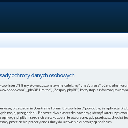
Zasady ochrony danych osobowych
iców Interu” i firmy stowarzyszone zwane dalej „my”, „nas”, „nasz”, „Centralne Forum 
www.phpbb.com”, „phpBB Limited”, „Zespoły phpBB”, korzystają z informacji zwanymi
ierwsze, przeglądanie „Centralne Forum Kibiców Interu” powoduje, że aplikacja phpBB
h twojej przeglądarki. Pierwsze dwa ciasteczka zawierają identyfikator użytkownik
 aplikację phpBB. Trzecie ciasteczko zostanie utworzone, gdy przejrzysz chociaż je
tały przez ciebie przeczytane i służy do ułatwienia ci nawigacji na forum.