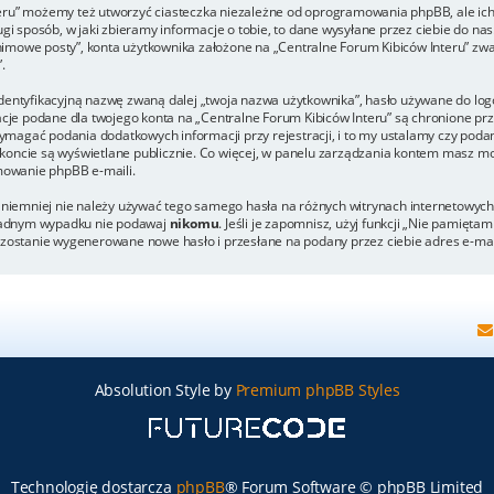
eru” możemy też utworzyć ciasteczka niezależne od oprogramowania phpBB, ale ich
 sposób, w jaki zbieramy informacje o tobie, to dane wysyłane przez ciebie do nas
mowe posty”, konta użytkownika założone na „Centralne Forum Kibiców Interu” zwane
.
dentyfikacyjną nazwę zwaną dalej „twoja nazwa użytkownika”, hasło używane do logo
rmacje podane dla twojego konta na „Centralne Forum Kibiców Interu” są chronione
agać podania dodatkowych informacji przy rejestracji, i to my ustalamy czy podani
koncie są wyświetlane publicznie. Co więcej, w panelu zarządzania kontem masz mo
owanie phpBB e-maili.
, niemniej nie należy używać tego samego hasła na różnych witrynach internetowych
w żadnym wypadku nie podawaj
nikomu
. Jeśli je zapomnisz, użyj funkcji „Nie pamięta
h zostanie wygenerowane nowe hasło i przesłane na podany przez ciebie adres e-ma
Absolution Style by
Premium phpBB Styles
Technologię dostarcza
phpBB
® Forum Software © phpBB Limited