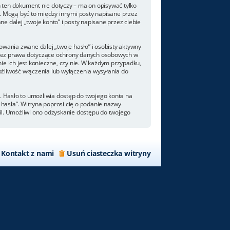
 ten dokument nie dotyczy – ma on opisywać tylko
. Mogą być to między innymi posty napisane przez
 dalej „twoje konto” i posty napisane przez ciebie
wania zwane dalej „twoje hasło” i osobisty aktywny
 przez prawa dotyczące ochrony danych osobowych w
e ich jest konieczne, czy nie. W każdym przypadku,
żliwość włączenia lub wyłączenia wysyłania do
. Hasło to umożliwia dostęp do twojego konta na
m hasła”. Witryna poprosi cię o podanie nazwy
il. Umożliwi ono odzyskanie dostępu do twojego
Kontakt z nami
Usuń ciasteczka witryny