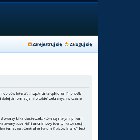
Zarejestruj się
Zaloguj się
Kibiców Interu”, „http://fcinter.pl/forum” i phpBB
 dalej „informacjami o tobie” zebranych w czasie
 tworzy kilka ciasteczek, które są małymi plikami
a zwany „user-id” i anonimowy identyfikator sesji
den temat na „Centralne Forum Kibiców Interu”. Jest