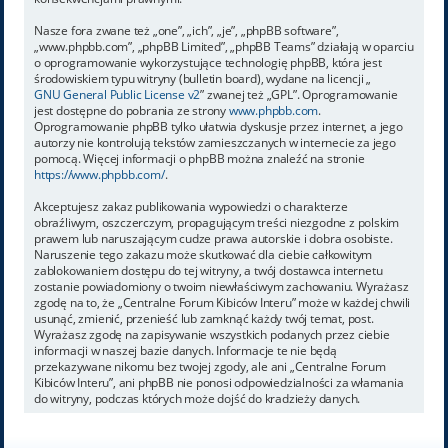
Nasze fora zwane też „one”, „ich”, „je”, „phpBB software”,
„www.phpbb.com”, „phpBB Limited”, „phpBB Teams” działają w oparciu
o oprogramowanie wykorzystujące technologię phpBB, która jest
środowiskiem typu witryny (bulletin board), wydane na licencji „
GNU General Public License v2
” zwanej też „GPL”. Oprogramowanie
jest dostępne do pobrania ze strony
www.phpbb.com
.
Oprogramowanie phpBB tylko ułatwia dyskusje przez internet, a jego
autorzy nie kontrolują tekstów zamieszczanych w internecie za jego
pomocą. Więcej informacji o phpBB można znaleźć na stronie
https://www.phpbb.com/
.
Akceptujesz zakaz publikowania wypowiedzi o charakterze
obraźliwym, oszczerczym, propagującym treści niezgodne z polskim
prawem lub naruszającym cudze prawa autorskie i dobra osobiste.
Naruszenie tego zakazu może skutkować dla ciebie całkowitym
zablokowaniem dostępu do tej witryny, a twój dostawca internetu
zostanie powiadomiony o twoim niewłaściwym zachowaniu. Wyrażasz
zgodę na to, że „Centralne Forum Kibiców Interu” może w każdej chwili
usunąć, zmienić, przenieść lub zamknąć każdy twój temat, post.
Wyrażasz zgodę na zapisywanie wszystkich podanych przez ciebie
informacji w naszej bazie danych. Informacje te nie będą
przekazywane nikomu bez twojej zgody, ale ani „Centralne Forum
Kibiców Interu”, ani phpBB nie ponosi odpowiedzialności za włamania
do witryny, podczas których może dojść do kradzieży danych.