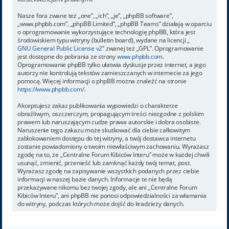
Nasze fora zwane też „one”, „ich”, „je”, „phpBB software”,
„www.phpbb.com”, „phpBB Limited”, „phpBB Teams” działają w oparciu
o oprogramowanie wykorzystujące technologię phpBB, która jest
środowiskiem typu witryny (bulletin board), wydane na licencji „
GNU General Public License v2
” zwanej też „GPL”. Oprogramowanie
jest dostępne do pobrania ze strony
www.phpbb.com
.
Oprogramowanie phpBB tylko ułatwia dyskusje przez internet, a jego
autorzy nie kontrolują tekstów zamieszczanych w internecie za jego
pomocą. Więcej informacji o phpBB można znaleźć na stronie
https://www.phpbb.com/
.
Akceptujesz zakaz publikowania wypowiedzi o charakterze
obraźliwym, oszczerczym, propagującym treści niezgodne z polskim
prawem lub naruszającym cudze prawa autorskie i dobra osobiste.
Naruszenie tego zakazu może skutkować dla ciebie całkowitym
zablokowaniem dostępu do tej witryny, a twój dostawca internetu
zostanie powiadomiony o twoim niewłaściwym zachowaniu. Wyrażasz
zgodę na to, że „Centralne Forum Kibiców Interu” może w każdej chwili
usunąć, zmienić, przenieść lub zamknąć każdy twój temat, post.
Wyrażasz zgodę na zapisywanie wszystkich podanych przez ciebie
informacji w naszej bazie danych. Informacje te nie będą
przekazywane nikomu bez twojej zgody, ale ani „Centralne Forum
Kibiców Interu”, ani phpBB nie ponosi odpowiedzialności za włamania
do witryny, podczas których może dojść do kradzieży danych.