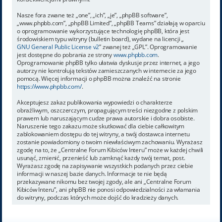
Nasze fora zwane też „one”, „ich”, „je”, „phpBB software”,
„www.phpbb.com”, „phpBB Limited”, „phpBB Teams” działają w oparciu
o oprogramowanie wykorzystujące technologię phpBB, która jest
środowiskiem typu witryny (bulletin board), wydane na licencji „
GNU General Public License v2
” zwanej też „GPL”. Oprogramowanie
jest dostępne do pobrania ze strony
www.phpbb.com
.
Oprogramowanie phpBB tylko ułatwia dyskusje przez internet, a jego
autorzy nie kontrolują tekstów zamieszczanych w internecie za jego
pomocą. Więcej informacji o phpBB można znaleźć na stronie
https://www.phpbb.com/
.
Akceptujesz zakaz publikowania wypowiedzi o charakterze
obraźliwym, oszczerczym, propagującym treści niezgodne z polskim
prawem lub naruszającym cudze prawa autorskie i dobra osobiste.
Naruszenie tego zakazu może skutkować dla ciebie całkowitym
zablokowaniem dostępu do tej witryny, a twój dostawca internetu
zostanie powiadomiony o twoim niewłaściwym zachowaniu. Wyrażasz
zgodę na to, że „Centralne Forum Kibiców Interu” może w każdej chwili
usunąć, zmienić, przenieść lub zamknąć każdy twój temat, post.
Wyrażasz zgodę na zapisywanie wszystkich podanych przez ciebie
informacji w naszej bazie danych. Informacje te nie będą
przekazywane nikomu bez twojej zgody, ale ani „Centralne Forum
Kibiców Interu”, ani phpBB nie ponosi odpowiedzialności za włamania
do witryny, podczas których może dojść do kradzieży danych.