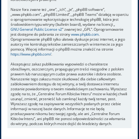
Nasze fora zwane też „one”, „ich”, „je”, „phpBB software”,
„www.phpbb.com”, „phpBB Limited”, „phpBB Teams” działają w oparciu
o oprogramowanie wykorzystujące technologię phpBB, która jest
środowiskiem typu witryny (bulletin board), wydane na licencji „
GNU General Public License v2
” zwanej też „GPL”. Oprogramowanie
jest dostępne do pobrania ze strony
www.phpbb.com
.
Oprogramowanie phpBB tylko ułatwia dyskusje przez internet, a jego
autorzy nie kontrolują tekstów zamieszczanych w internecie za jego
pomocą. Więcej informacji o phpBB można znaleźć na stronie
https://www.phpbb.com/
.
Akceptujesz zakaz publikowania wypowiedzi o charakterze
obraźliwym, oszczerczym, propagującym treści niezgodne z polskim
prawem lub naruszającym cudze prawa autorskie i dobra osobiste.
Naruszenie tego zakazu może skutkować dla ciebie całkowitym
zablokowaniem dostępu do tej witryny, a twój dostawca internetu
zostanie powiadomiony o twoim niewłaściwym zachowaniu. Wyrażasz
zgodę na to, że „Centralne Forum Kibiców Interu” może w każdej chwili
usunąć, zmienić, przenieść lub zamknąć każdy twój temat, post.
Wyrażasz zgodę na zapisywanie wszystkich podanych przez ciebie
informacji w naszej bazie danych. Informacje te nie będą
przekazywane nikomu bez twojej zgody, ale ani „Centralne Forum
Kibiców Interu”, ani phpBB nie ponosi odpowiedzialności za włamania
do witryny, podczas których może dojść do kradzieży danych.