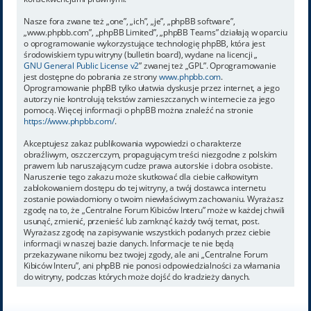
Nasze fora zwane też „one”, „ich”, „je”, „phpBB software”,
„www.phpbb.com”, „phpBB Limited”, „phpBB Teams” działają w oparciu
o oprogramowanie wykorzystujące technologię phpBB, która jest
środowiskiem typu witryny (bulletin board), wydane na licencji „
GNU General Public License v2
” zwanej też „GPL”. Oprogramowanie
jest dostępne do pobrania ze strony
www.phpbb.com
.
Oprogramowanie phpBB tylko ułatwia dyskusje przez internet, a jego
autorzy nie kontrolują tekstów zamieszczanych w internecie za jego
pomocą. Więcej informacji o phpBB można znaleźć na stronie
https://www.phpbb.com/
.
Akceptujesz zakaz publikowania wypowiedzi o charakterze
obraźliwym, oszczerczym, propagującym treści niezgodne z polskim
prawem lub naruszającym cudze prawa autorskie i dobra osobiste.
Naruszenie tego zakazu może skutkować dla ciebie całkowitym
zablokowaniem dostępu do tej witryny, a twój dostawca internetu
zostanie powiadomiony o twoim niewłaściwym zachowaniu. Wyrażasz
zgodę na to, że „Centralne Forum Kibiców Interu” może w każdej chwili
usunąć, zmienić, przenieść lub zamknąć każdy twój temat, post.
Wyrażasz zgodę na zapisywanie wszystkich podanych przez ciebie
informacji w naszej bazie danych. Informacje te nie będą
przekazywane nikomu bez twojej zgody, ale ani „Centralne Forum
Kibiców Interu”, ani phpBB nie ponosi odpowiedzialności za włamania
do witryny, podczas których może dojść do kradzieży danych.