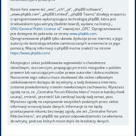
Nasze fora zwane też „one”, „ich”, „je”, „phpBB software”,
„www.phpbb.com”, „phpBB Limited”, „phpBB Teams” działają w oparciu
o oprogramowanie wykorzystujące technologię phpBB, która jest
środowiskiem typu witryny (bulletin board), wydane na licencji „
GNU General Public License v2
” zwanej też „GPL”. Oprogramowanie
jest dostępne do pobrania ze strony
www.phpbb.com
.
Oprogramowanie phpBB tylko ułatwia dyskusje przez internet, a jego
autorzy nie kontrolują tekstów zamieszczanych w internecie za jego
pomocą. Więcej informacji o phpBB można znaleźć na stronie
https://www.phpbb.com/
.
Akceptujesz zakaz publikowania wypowiedzi o charakterze
obraźliwym, oszczerczym, propagującym treści niezgodne z polskim
prawem lub naruszającym cudze prawa autorskie i dobra osobiste.
Naruszenie tego zakazu może skutkować dla ciebie całkowitym
zablokowaniem dostępu do tej witryny, a twój dostawca internetu
zostanie powiadomiony o twoim niewłaściwym zachowaniu. Wyrażasz
zgodę na to, że „Centralne Forum Kibiców Interu” może w każdej chwili
usunąć, zmienić, przenieść lub zamknąć każdy twój temat, post.
Wyrażasz zgodę na zapisywanie wszystkich podanych przez ciebie
informacji w naszej bazie danych. Informacje te nie będą
przekazywane nikomu bez twojej zgody, ale ani „Centralne Forum
Kibiców Interu”, ani phpBB nie ponosi odpowiedzialności za włamania
do witryny, podczas których może dojść do kradzieży danych.