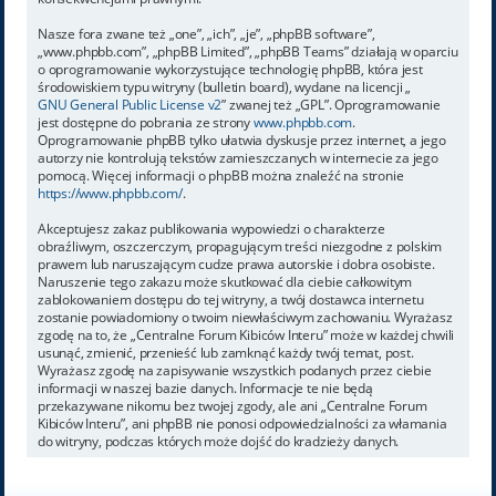
Nasze fora zwane też „one”, „ich”, „je”, „phpBB software”,
„www.phpbb.com”, „phpBB Limited”, „phpBB Teams” działają w oparciu
o oprogramowanie wykorzystujące technologię phpBB, która jest
środowiskiem typu witryny (bulletin board), wydane na licencji „
GNU General Public License v2
” zwanej też „GPL”. Oprogramowanie
jest dostępne do pobrania ze strony
www.phpbb.com
.
Oprogramowanie phpBB tylko ułatwia dyskusje przez internet, a jego
autorzy nie kontrolują tekstów zamieszczanych w internecie za jego
pomocą. Więcej informacji o phpBB można znaleźć na stronie
https://www.phpbb.com/
.
Akceptujesz zakaz publikowania wypowiedzi o charakterze
obraźliwym, oszczerczym, propagującym treści niezgodne z polskim
prawem lub naruszającym cudze prawa autorskie i dobra osobiste.
Naruszenie tego zakazu może skutkować dla ciebie całkowitym
zablokowaniem dostępu do tej witryny, a twój dostawca internetu
zostanie powiadomiony o twoim niewłaściwym zachowaniu. Wyrażasz
zgodę na to, że „Centralne Forum Kibiców Interu” może w każdej chwili
usunąć, zmienić, przenieść lub zamknąć każdy twój temat, post.
Wyrażasz zgodę na zapisywanie wszystkich podanych przez ciebie
informacji w naszej bazie danych. Informacje te nie będą
przekazywane nikomu bez twojej zgody, ale ani „Centralne Forum
Kibiców Interu”, ani phpBB nie ponosi odpowiedzialności za włamania
do witryny, podczas których może dojść do kradzieży danych.