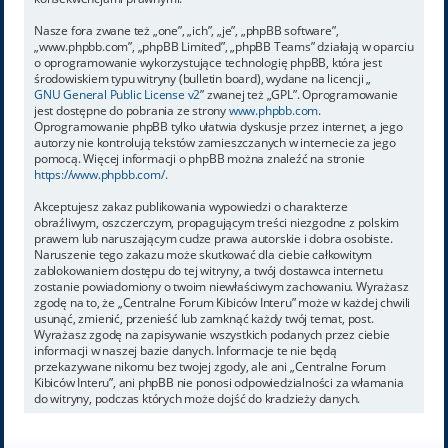
Nasze fora zwane też „one”, „ich”, „je”, „phpBB software”,
„www.phpbb.com”, „phpBB Limited”, „phpBB Teams” działają w oparciu
o oprogramowanie wykorzystujące technologię phpBB, która jest
środowiskiem typu witryny (bulletin board), wydane na licencji „
GNU General Public License v2
” zwanej też „GPL”. Oprogramowanie
jest dostępne do pobrania ze strony
www.phpbb.com
.
Oprogramowanie phpBB tylko ułatwia dyskusje przez internet, a jego
autorzy nie kontrolują tekstów zamieszczanych w internecie za jego
pomocą. Więcej informacji o phpBB można znaleźć na stronie
https://www.phpbb.com/
.
Akceptujesz zakaz publikowania wypowiedzi o charakterze
obraźliwym, oszczerczym, propagującym treści niezgodne z polskim
prawem lub naruszającym cudze prawa autorskie i dobra osobiste.
Naruszenie tego zakazu może skutkować dla ciebie całkowitym
zablokowaniem dostępu do tej witryny, a twój dostawca internetu
zostanie powiadomiony o twoim niewłaściwym zachowaniu. Wyrażasz
zgodę na to, że „Centralne Forum Kibiców Interu” może w każdej chwili
usunąć, zmienić, przenieść lub zamknąć każdy twój temat, post.
Wyrażasz zgodę na zapisywanie wszystkich podanych przez ciebie
informacji w naszej bazie danych. Informacje te nie będą
przekazywane nikomu bez twojej zgody, ale ani „Centralne Forum
Kibiców Interu”, ani phpBB nie ponosi odpowiedzialności za włamania
do witryny, podczas których może dojść do kradzieży danych.