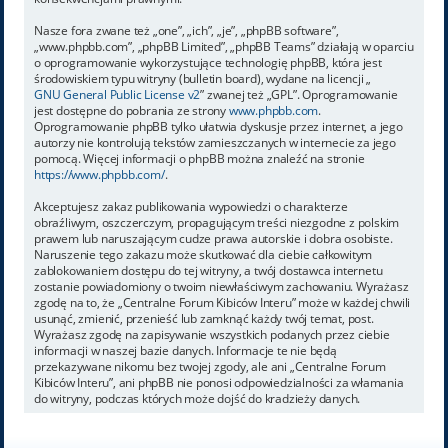
Nasze fora zwane też „one”, „ich”, „je”, „phpBB software”,
„www.phpbb.com”, „phpBB Limited”, „phpBB Teams” działają w oparciu
o oprogramowanie wykorzystujące technologię phpBB, która jest
środowiskiem typu witryny (bulletin board), wydane na licencji „
GNU General Public License v2
” zwanej też „GPL”. Oprogramowanie
jest dostępne do pobrania ze strony
www.phpbb.com
.
Oprogramowanie phpBB tylko ułatwia dyskusje przez internet, a jego
autorzy nie kontrolują tekstów zamieszczanych w internecie za jego
pomocą. Więcej informacji o phpBB można znaleźć na stronie
https://www.phpbb.com/
.
Akceptujesz zakaz publikowania wypowiedzi o charakterze
obraźliwym, oszczerczym, propagującym treści niezgodne z polskim
prawem lub naruszającym cudze prawa autorskie i dobra osobiste.
Naruszenie tego zakazu może skutkować dla ciebie całkowitym
zablokowaniem dostępu do tej witryny, a twój dostawca internetu
zostanie powiadomiony o twoim niewłaściwym zachowaniu. Wyrażasz
zgodę na to, że „Centralne Forum Kibiców Interu” może w każdej chwili
usunąć, zmienić, przenieść lub zamknąć każdy twój temat, post.
Wyrażasz zgodę na zapisywanie wszystkich podanych przez ciebie
informacji w naszej bazie danych. Informacje te nie będą
przekazywane nikomu bez twojej zgody, ale ani „Centralne Forum
Kibiców Interu”, ani phpBB nie ponosi odpowiedzialności za włamania
do witryny, podczas których może dojść do kradzieży danych.