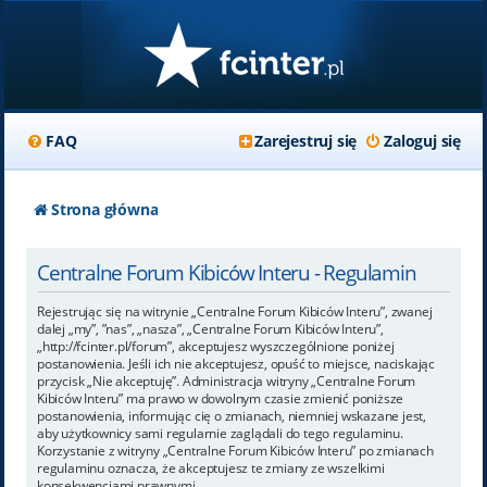
FAQ
Zarejestruj się
Zaloguj się
Strona główna
Centralne Forum Kibiców Interu - Regulamin
Rejestrując się na witrynie „Centralne Forum Kibiców Interu”, zwanej
dalej „my”, ”nas”, „nasza”, „Centralne Forum Kibiców Interu”,
„http://fcinter.pl/forum”, akceptujesz wyszczególnione poniżej
postanowienia. Jeśli ich nie akceptujesz, opuść to miejsce, naciskając
przycisk „Nie akceptuję”. Administracja witryny „Centralne Forum
Kibiców Interu” ma prawo w dowolnym czasie zmienić poniższe
postanowienia, informując cię o zmianach, niemniej wskazane jest,
aby użytkownicy sami regularnie zaglądali do tego regulaminu.
Korzystanie z witryny „Centralne Forum Kibiców Interu” po zmianach
regulaminu oznacza, że akceptujesz te zmiany ze wszelkimi
konsekwencjami prawnymi.