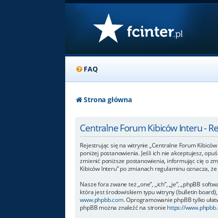
FAQ
Strona główna
Centralne Forum Kibiców Interu - R
Rejestrując się na witrynie „Centralne Forum Kibiców 
poniżej postanowienia. Jeśli ich nie akceptujesz, op
zmienić poniższe postanowienia, informując cię o zm
Kibiców Interu” po zmianach regulaminu oznacza, ż
Nasze fora zwane też „one”, „ich”, „je”, „phpBB so
która jest środowiskiem typu witryny (bulletin board),
www.phpbb.com
. Oprogramowanie phpBB tylko ułatwi
phpBB można znaleźć na stronie
https://www.phpbb