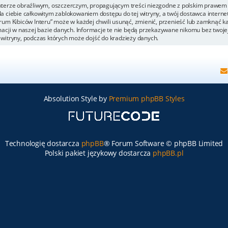
kterze obraźliwym, oszczerczym, propagującym treści niezgodne z polskim prawem 
a ciebie całkowitym zablokowaniem dostępu do tej witryny, a twój dostawca inter
um Kibiców Interu” może w każdej chwili usunąć, zmienić, przenieść lub zamknąć k
acji w naszej bazie danych. Informacje te nie będą przekazywane nikomu bez twojej 
witryny, podczas których może dojść do kradzieży danych.
Absolution Style by
Premium phpBB Styles
Technologię dostarcza
phpBB
® Forum Software © phpBB Limited
Polski pakiet językowy dostarcza
phpBB.pl