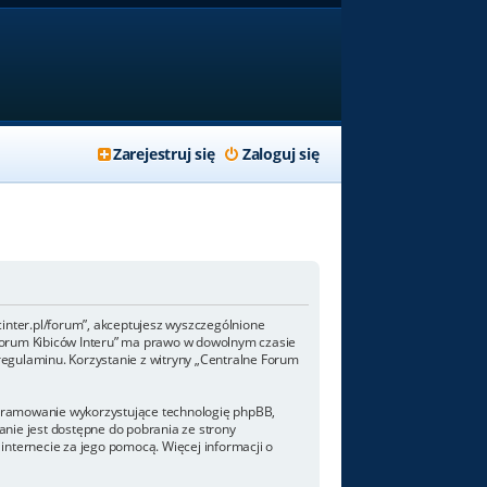
Zarejestruj się
Zaloguj się
/fcinter.pl/forum”, akceptujesz wyszczególnione
ne Forum Kibiców Interu” ma prawo w dowolnym czasie
regulaminu. Korzystanie z witryny „Centralne Forum
rogramowanie wykorzystujące technologię phpBB,
nie jest dostępne do pobrania ze strony
internecie za jego pomocą. Więcej informacji o