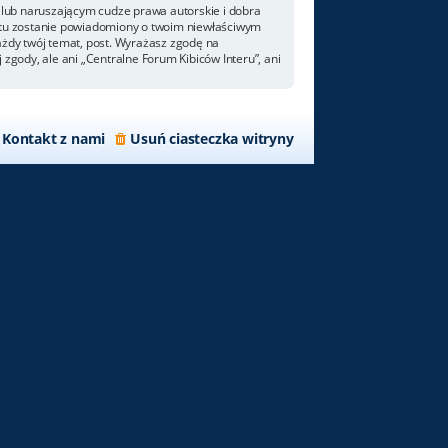
lub naruszającym cudze prawa autorskie i dobra
netu zostanie powiadomiony o twoim niewłaściwym
ażdy twój temat, post. Wyrażasz zgodę na
zgody, ale ani „Centralne Forum Kibiców Interu”, ani
Kontakt z nami
Usuń ciasteczka witryny