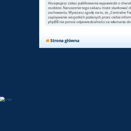
Akceptujesz zakaz publikowania wypowiedzi o chara
osobiste. Naruszenie tego zakazu może skutkować dl
zachowaniu. Wyrażasz zgodę na to, że „Centralne For
zapisywanie wszystkich podanych przez ciebie inform
phpBB nie ponosi odpowiedzialności za włamania do 
Strona główna