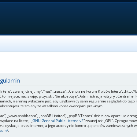
egulamin
Interu”, zwanej dalej „my”, ”nas”, „nasza”, „Centralne Forum Kibiców Interu”, „http:/
uść to miejsce, naciskając przycisk „Nie akceptuję”. Administracja witryny „Central
ianach, niemniej wskazane jest, aby użytkownicy sami regularnie zaglądali do tego 
e akceptujesz te zmiany ze wszelkimi konsekwencjami prawnymi.
ftware”, „www.phpbb.com”, „phpBB Limited”, „phpBB Teams” działają w oparciu o op
 wydane na licencji „
GNU General Public License v2
” zwanej też „GPL”. Oprogramowa
a dyskusje przez internet, a jego autorzy nie kontrolują tekstów zamieszczanych w 
.com/
.