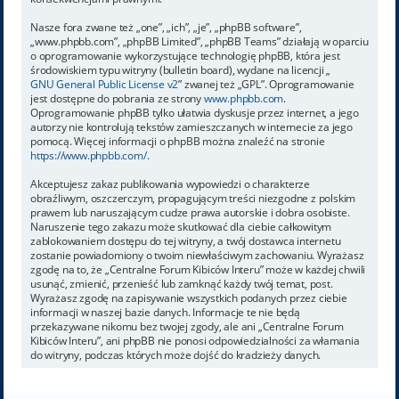
Nasze fora zwane też „one”, „ich”, „je”, „phpBB software”,
„www.phpbb.com”, „phpBB Limited”, „phpBB Teams” działają w oparciu
o oprogramowanie wykorzystujące technologię phpBB, która jest
środowiskiem typu witryny (bulletin board), wydane na licencji „
GNU General Public License v2
” zwanej też „GPL”. Oprogramowanie
jest dostępne do pobrania ze strony
www.phpbb.com
.
Oprogramowanie phpBB tylko ułatwia dyskusje przez internet, a jego
autorzy nie kontrolują tekstów zamieszczanych w internecie za jego
pomocą. Więcej informacji o phpBB można znaleźć na stronie
https://www.phpbb.com/
.
Akceptujesz zakaz publikowania wypowiedzi o charakterze
obraźliwym, oszczerczym, propagującym treści niezgodne z polskim
prawem lub naruszającym cudze prawa autorskie i dobra osobiste.
Naruszenie tego zakazu może skutkować dla ciebie całkowitym
zablokowaniem dostępu do tej witryny, a twój dostawca internetu
zostanie powiadomiony o twoim niewłaściwym zachowaniu. Wyrażasz
zgodę na to, że „Centralne Forum Kibiców Interu” może w każdej chwili
usunąć, zmienić, przenieść lub zamknąć każdy twój temat, post.
Wyrażasz zgodę na zapisywanie wszystkich podanych przez ciebie
informacji w naszej bazie danych. Informacje te nie będą
przekazywane nikomu bez twojej zgody, ale ani „Centralne Forum
Kibiców Interu”, ani phpBB nie ponosi odpowiedzialności za włamania
do witryny, podczas których może dojść do kradzieży danych.