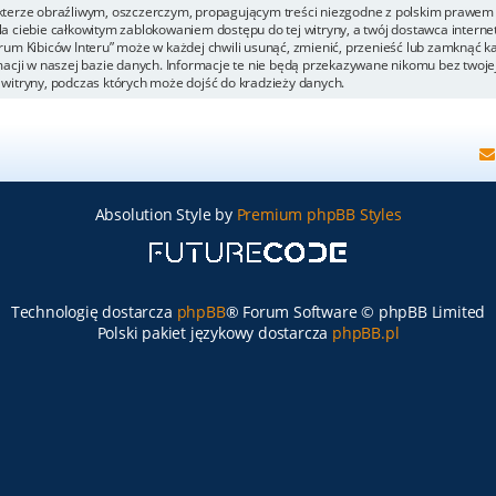
kterze obraźliwym, oszczerczym, propagującym treści niezgodne z polskim prawem 
a ciebie całkowitym zablokowaniem dostępu do tej witryny, a twój dostawca inter
um Kibiców Interu” może w każdej chwili usunąć, zmienić, przenieść lub zamknąć k
acji w naszej bazie danych. Informacje te nie będą przekazywane nikomu bez twojej 
witryny, podczas których może dojść do kradzieży danych.
Absolution Style by
Premium phpBB Styles
Technologię dostarcza
phpBB
® Forum Software © phpBB Limited
Polski pakiet językowy dostarcza
phpBB.pl