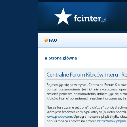
FAQ
Strona główna
Centralne Forum Kibiców Interu - R
Rejestrując się na witrynie „Centralne Forum Kibiców 
poniżej postanowienia. Jeśli ich nie akceptujesz, op
zmienić poniższe postanowienia, informując cię o zm
Kibiców Interu” po zmianach regulaminu oznacza, ż
Nasze fora zwane też „one”, „ich”, „je”, „phpBB so
która jest środowiskiem typu witryny (bulletin board),
www.phpbb.com
. Oprogramowanie phpBB tylko ułatwi
phpBB można znaleźć na stronie
https://www.phpbb