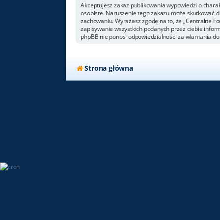
Akceptujesz zakaz publikowania wypowiedzi o chara
osobiste. Naruszenie tego zakazu może skutkować dl
zachowaniu. Wyrażasz zgodę na to, że „Centralne For
zapisywanie wszystkich podanych przez ciebie inform
phpBB nie ponosi odpowiedzialności za włamania do 
Strona główna