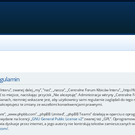
egulamin
Interu”, zwanej dalej „my”, ”nas”, „nasza”, „Centralne Forum Kibiców Interu”, „http:/
uść to miejsce, naciskając przycisk „Nie akceptuję”. Administracja witryny „Central
ianach, niemniej wskazane jest, aby użytkownicy sami regularnie zaglądali do tego 
e akceptujesz te zmiany ze wszelkimi konsekwencjami prawnymi.
ftware”, „www.phpbb.com”, „phpBB Limited”, „phpBB Teams” działają w oparciu o op
 wydane na licencji „
GNU General Public License v2
” zwanej też „GPL”. Oprogramowa
a dyskusje przez internet, a jego autorzy nie kontrolują tekstów zamieszczanych w 
.com/
.