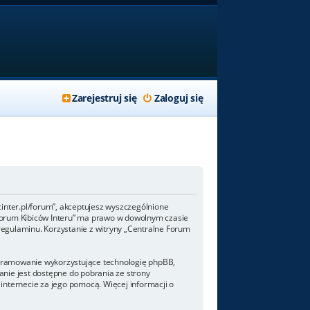
Zarejestruj się
Zaloguj się
/fcinter.pl/forum”, akceptujesz wyszczególnione
ne Forum Kibiców Interu” ma prawo w dowolnym czasie
regulaminu. Korzystanie z witryny „Centralne Forum
rogramowanie wykorzystujące technologię phpBB,
nie jest dostępne do pobrania ze strony
internecie za jego pomocą. Więcej informacji o