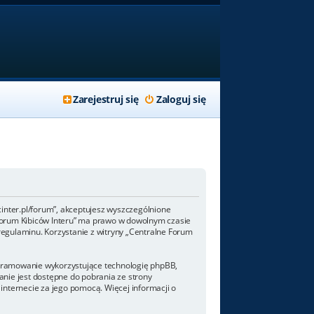
Zarejestruj się
Zaloguj się
/fcinter.pl/forum”, akceptujesz wyszczególnione
ne Forum Kibiców Interu” ma prawo w dowolnym czasie
regulaminu. Korzystanie z witryny „Centralne Forum
rogramowanie wykorzystujące technologię phpBB,
nie jest dostępne do pobrania ze strony
internecie za jego pomocą. Więcej informacji o