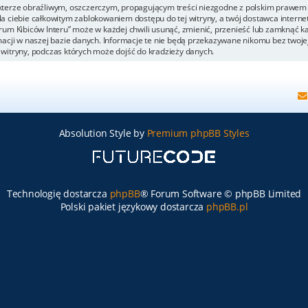
kterze obraźliwym, oszczerczym, propagującym treści niezgodne z polskim prawem 
a ciebie całkowitym zablokowaniem dostępu do tej witryny, a twój dostawca inter
um Kibiców Interu” może w każdej chwili usunąć, zmienić, przenieść lub zamknąć k
acji w naszej bazie danych. Informacje te nie będą przekazywane nikomu bez twojej 
witryny, podczas których może dojść do kradzieży danych.
Absolution Style by
Premium phpBB Styles
Technologię dostarcza
phpBB
® Forum Software © phpBB Limited
Polski pakiet językowy dostarcza
phpBB.pl