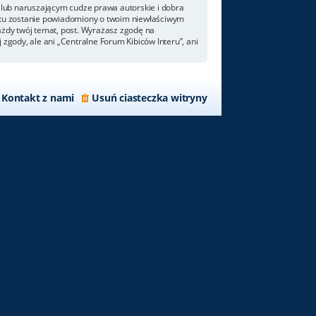
lub naruszającym cudze prawa autorskie i dobra
netu zostanie powiadomiony o twoim niewłaściwym
ażdy twój temat, post. Wyrażasz zgodę na
zgody, ale ani „Centralne Forum Kibiców Interu”, ani
Kontakt z nami
Usuń ciasteczka witryny