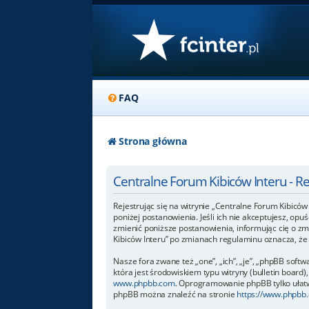
FAQ
Strona główna
Centralne Forum Kibiców Interu - R
Rejestrując się na witrynie „Centralne Forum Kibiców 
poniżej postanowienia. Jeśli ich nie akceptujesz, op
zmienić poniższe postanowienia, informując cię o zm
Kibiców Interu” po zmianach regulaminu oznacza, ż
Nasze fora zwane też „one”, „ich”, „je”, „phpBB so
która jest środowiskiem typu witryny (bulletin board),
www.phpbb.com
. Oprogramowanie phpBB tylko ułatwi
phpBB można znaleźć na stronie
https://www.phpbb