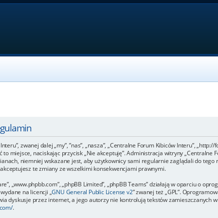
egulamin
Interu”, zwanej dalej „my”, ”nas”, „nasza”, „Centralne Forum Kibiców Interu”, „http:/
uść to miejsce, naciskając przycisk „Nie akceptuję”. Administracja witryny „Central
ianach, niemniej wskazane jest, aby użytkownicy sami regularnie zaglądali do tego 
e akceptujesz te zmiany ze wszelkimi konsekwencjami prawnymi.
ftware”, „www.phpbb.com”, „phpBB Limited”, „phpBB Teams” działają w oparciu o op
 wydane na licencji „
GNU General Public License v2
” zwanej też „GPL”. Oprogramowa
a dyskusje przez internet, a jego autorzy nie kontrolują tekstów zamieszczanych w 
.com/
.