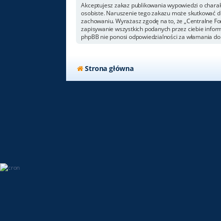
Akceptujesz zakaz publikowania wypowiedzi o chara
osobiste. Naruszenie tego zakazu może skutkować dl
zachowaniu. Wyrażasz zgodę na to, że „Centralne For
zapisywanie wszystkich podanych przez ciebie inform
phpBB nie ponosi odpowiedzialności za włamania do 
Strona główna