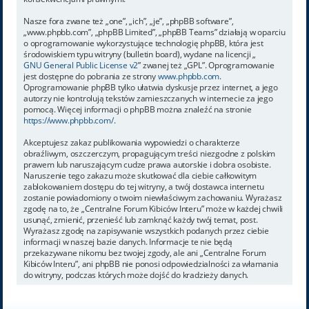
Nasze fora zwane też „one”, „ich”, „je”, „phpBB software”,
„www.phpbb.com”, „phpBB Limited”, „phpBB Teams” działają w oparciu
o oprogramowanie wykorzystujące technologię phpBB, która jest
środowiskiem typu witryny (bulletin board), wydane na licencji „
GNU General Public License v2
” zwanej też „GPL”. Oprogramowanie
jest dostępne do pobrania ze strony
www.phpbb.com
.
Oprogramowanie phpBB tylko ułatwia dyskusje przez internet, a jego
autorzy nie kontrolują tekstów zamieszczanych w internecie za jego
pomocą. Więcej informacji o phpBB można znaleźć na stronie
https://www.phpbb.com/
.
Akceptujesz zakaz publikowania wypowiedzi o charakterze
obraźliwym, oszczerczym, propagującym treści niezgodne z polskim
prawem lub naruszającym cudze prawa autorskie i dobra osobiste.
Naruszenie tego zakazu może skutkować dla ciebie całkowitym
zablokowaniem dostępu do tej witryny, a twój dostawca internetu
zostanie powiadomiony o twoim niewłaściwym zachowaniu. Wyrażasz
zgodę na to, że „Centralne Forum Kibiców Interu” może w każdej chwili
usunąć, zmienić, przenieść lub zamknąć każdy twój temat, post.
Wyrażasz zgodę na zapisywanie wszystkich podanych przez ciebie
informacji w naszej bazie danych. Informacje te nie będą
przekazywane nikomu bez twojej zgody, ale ani „Centralne Forum
Kibiców Interu”, ani phpBB nie ponosi odpowiedzialności za włamania
do witryny, podczas których może dojść do kradzieży danych.