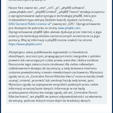
Nasze fora zwane też „one”, „ich”, „je”, „phpBB software”,
„www.phpbb.com”, „phpBB Limited”, „phpBB Teams” działają w oparciu
o oprogramowanie wykorzystujące technologię phpBB, która jest
środowiskiem typu witryny (bulletin board), wydane na licencji „
GNU General Public License v2
” zwanej też „GPL”. Oprogramowanie
jest dostępne do pobrania ze strony
www.phpbb.com
.
Oprogramowanie phpBB tylko ułatwia dyskusje przez internet, a jego
autorzy nie kontrolują tekstów zamieszczanych w internecie za jego
pomocą. Więcej informacji o phpBB można znaleźć na stronie
https://www.phpbb.com/
.
Akceptujesz zakaz publikowania wypowiedzi o charakterze
obraźliwym, oszczerczym, propagującym treści niezgodne z polskim
prawem lub naruszającym cudze prawa autorskie i dobra osobiste.
Naruszenie tego zakazu może skutkować dla ciebie całkowitym
zablokowaniem dostępu do tej witryny, a twój dostawca internetu
zostanie powiadomiony o twoim niewłaściwym zachowaniu. Wyrażasz
zgodę na to, że „Centralne Forum Kibiców Interu” może w każdej chwili
usunąć, zmienić, przenieść lub zamknąć każdy twój temat, post.
Wyrażasz zgodę na zapisywanie wszystkich podanych przez ciebie
informacji w naszej bazie danych. Informacje te nie będą
przekazywane nikomu bez twojej zgody, ale ani „Centralne Forum
Kibiców Interu”, ani phpBB nie ponosi odpowiedzialności za włamania
do witryny, podczas których może dojść do kradzieży danych.