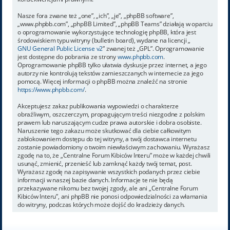
Nasze fora zwane też „one”, „ich”, „je”, „phpBB software”,
„www.phpbb.com”, „phpBB Limited”, „phpBB Teams” działają w oparciu
o oprogramowanie wykorzystujące technologię phpBB, która jest
środowiskiem typu witryny (bulletin board), wydane na licencji „
GNU General Public License v2
” zwanej też „GPL”. Oprogramowanie
jest dostępne do pobrania ze strony
www.phpbb.com
.
Oprogramowanie phpBB tylko ułatwia dyskusje przez internet, a jego
autorzy nie kontrolują tekstów zamieszczanych w internecie za jego
pomocą. Więcej informacji o phpBB można znaleźć na stronie
https://www.phpbb.com/
.
Akceptujesz zakaz publikowania wypowiedzi o charakterze
obraźliwym, oszczerczym, propagującym treści niezgodne z polskim
prawem lub naruszającym cudze prawa autorskie i dobra osobiste.
Naruszenie tego zakazu może skutkować dla ciebie całkowitym
zablokowaniem dostępu do tej witryny, a twój dostawca internetu
zostanie powiadomiony o twoim niewłaściwym zachowaniu. Wyrażasz
zgodę na to, że „Centralne Forum Kibiców Interu” może w każdej chwili
usunąć, zmienić, przenieść lub zamknąć każdy twój temat, post.
Wyrażasz zgodę na zapisywanie wszystkich podanych przez ciebie
informacji w naszej bazie danych. Informacje te nie będą
przekazywane nikomu bez twojej zgody, ale ani „Centralne Forum
Kibiców Interu”, ani phpBB nie ponosi odpowiedzialności za włamania
do witryny, podczas których może dojść do kradzieży danych.