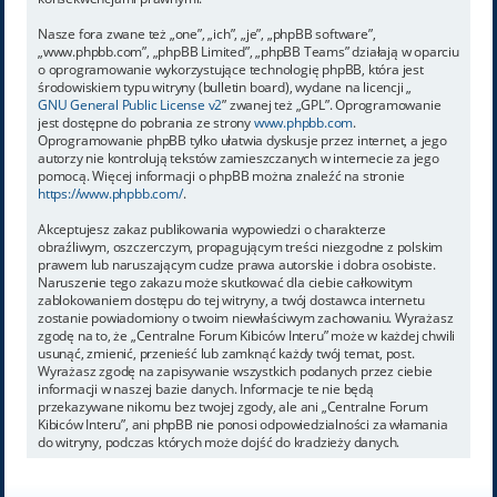
Nasze fora zwane też „one”, „ich”, „je”, „phpBB software”,
„www.phpbb.com”, „phpBB Limited”, „phpBB Teams” działają w oparciu
o oprogramowanie wykorzystujące technologię phpBB, która jest
środowiskiem typu witryny (bulletin board), wydane na licencji „
GNU General Public License v2
” zwanej też „GPL”. Oprogramowanie
jest dostępne do pobrania ze strony
www.phpbb.com
.
Oprogramowanie phpBB tylko ułatwia dyskusje przez internet, a jego
autorzy nie kontrolują tekstów zamieszczanych w internecie za jego
pomocą. Więcej informacji o phpBB można znaleźć na stronie
https://www.phpbb.com/
.
Akceptujesz zakaz publikowania wypowiedzi o charakterze
obraźliwym, oszczerczym, propagującym treści niezgodne z polskim
prawem lub naruszającym cudze prawa autorskie i dobra osobiste.
Naruszenie tego zakazu może skutkować dla ciebie całkowitym
zablokowaniem dostępu do tej witryny, a twój dostawca internetu
zostanie powiadomiony o twoim niewłaściwym zachowaniu. Wyrażasz
zgodę na to, że „Centralne Forum Kibiców Interu” może w każdej chwili
usunąć, zmienić, przenieść lub zamknąć każdy twój temat, post.
Wyrażasz zgodę na zapisywanie wszystkich podanych przez ciebie
informacji w naszej bazie danych. Informacje te nie będą
przekazywane nikomu bez twojej zgody, ale ani „Centralne Forum
Kibiców Interu”, ani phpBB nie ponosi odpowiedzialności za włamania
do witryny, podczas których może dojść do kradzieży danych.