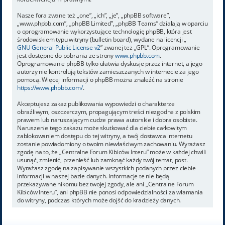
Nasze fora zwane też „one”, „ich”, „je”, „phpBB software”,
„www.phpbb.com”, „phpBB Limited”, „phpBB Teams” działają w oparciu
o oprogramowanie wykorzystujące technologię phpBB, która jest
środowiskiem typu witryny (bulletin board), wydane na licencji „
GNU General Public License v2
” zwanej też „GPL”. Oprogramowanie
jest dostępne do pobrania ze strony
www.phpbb.com
.
Oprogramowanie phpBB tylko ułatwia dyskusje przez internet, a jego
autorzy nie kontrolują tekstów zamieszczanych w internecie za jego
pomocą. Więcej informacji o phpBB można znaleźć na stronie
https://www.phpbb.com/
.
Akceptujesz zakaz publikowania wypowiedzi o charakterze
obraźliwym, oszczerczym, propagującym treści niezgodne z polskim
prawem lub naruszającym cudze prawa autorskie i dobra osobiste.
Naruszenie tego zakazu może skutkować dla ciebie całkowitym
zablokowaniem dostępu do tej witryny, a twój dostawca internetu
zostanie powiadomiony o twoim niewłaściwym zachowaniu. Wyrażasz
zgodę na to, że „Centralne Forum Kibiców Interu” może w każdej chwili
usunąć, zmienić, przenieść lub zamknąć każdy twój temat, post.
Wyrażasz zgodę na zapisywanie wszystkich podanych przez ciebie
informacji w naszej bazie danych. Informacje te nie będą
przekazywane nikomu bez twojej zgody, ale ani „Centralne Forum
Kibiców Interu”, ani phpBB nie ponosi odpowiedzialności za włamania
do witryny, podczas których może dojść do kradzieży danych.