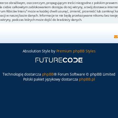
kterze obraźliwym, oszczerczym, propagującym treści niezgodne z polskim prawem 
a ciebie całkowitym zablokowaniem dostępu do tej witryny, a twój dostawca inter
um Kibiców Interu” może w każdej chwili usunąć, zmienić, przenieść lub zamknąć k
acji w naszej bazie danych. Informacje te nie będą przekazywane nikomu bez twojej 
witryny, podczas których może dojść do kradzieży danych.
Absolution Style by
Premium phpBB Styles
Technologię dostarcza
phpBB
® Forum Software © phpBB Limited
Polski pakiet językowy dostarcza
phpBB.pl