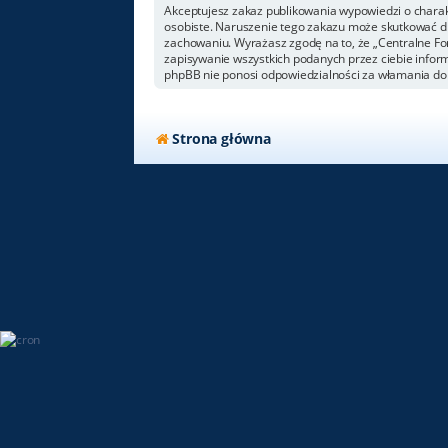
Akceptujesz zakaz publikowania wypowiedzi o chara
osobiste. Naruszenie tego zakazu może skutkować dl
zachowaniu. Wyrażasz zgodę na to, że „Centralne For
zapisywanie wszystkich podanych przez ciebie inform
phpBB nie ponosi odpowiedzialności za włamania do 
Strona główna