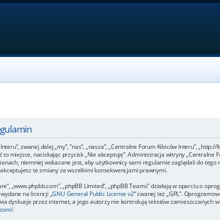
egulamin
Interu”, zwanej dalej „my”, ”nas”, „nasza”, „Centralne Forum Kibiców Interu”, „http:/
uść to miejsce, naciskając przycisk „Nie akceptuję”. Administracja witryny „Central
ianach, niemniej wskazane jest, aby użytkownicy sami regularnie zaglądali do tego 
e akceptujesz te zmiany ze wszelkimi konsekwencjami prawnymi.
ftware”, „www.phpbb.com”, „phpBB Limited”, „phpBB Teams” działają w oparciu o op
 wydane na licencji „
GNU General Public License v2
” zwanej też „GPL”. Oprogramowa
a dyskusje przez internet, a jego autorzy nie kontrolują tekstów zamieszczanych w 
.com/
.