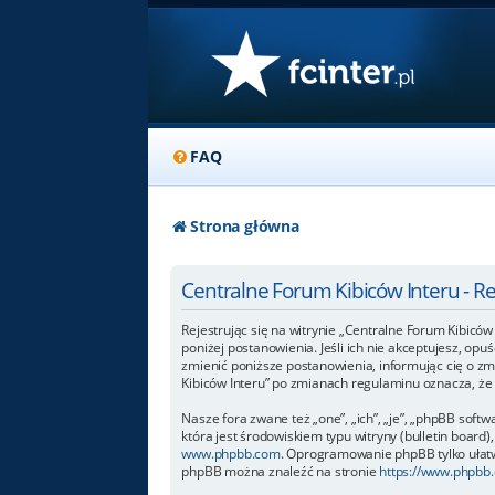
FAQ
Strona główna
Centralne Forum Kibiców Interu - R
Rejestrując się na witrynie „Centralne Forum Kibiców 
poniżej postanowienia. Jeśli ich nie akceptujesz, op
zmienić poniższe postanowienia, informując cię o zm
Kibiców Interu” po zmianach regulaminu oznacza, ż
Nasze fora zwane też „one”, „ich”, „je”, „phpBB so
która jest środowiskiem typu witryny (bulletin board),
www.phpbb.com
. Oprogramowanie phpBB tylko ułatwi
phpBB można znaleźć na stronie
https://www.phpbb