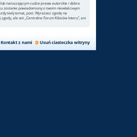
lub naruszającym cudze prawa autorskie i dobra
netu zostanie powiadomiony o twoim niewłaściwym
ażdy twój temat, post. Wyrażasz zgodę na
zgody, ale ani „Centralne Forum Kibiców Interu”, ani
Kontakt z nami
Usuń ciasteczka witryny