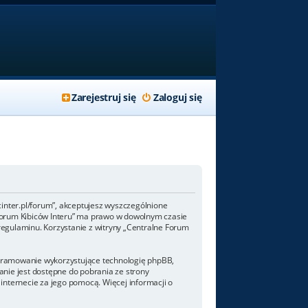
Zarejestruj się
Zaloguj się
/fcinter.pl/forum”, akceptujesz wyszczególnione
ne Forum Kibiców Interu” ma prawo w dowolnym czasie
regulaminu. Korzystanie z witryny „Centralne Forum
rogramowanie wykorzystujące technologię phpBB,
nie jest dostępne do pobrania ze strony
internecie za jego pomocą. Więcej informacji o