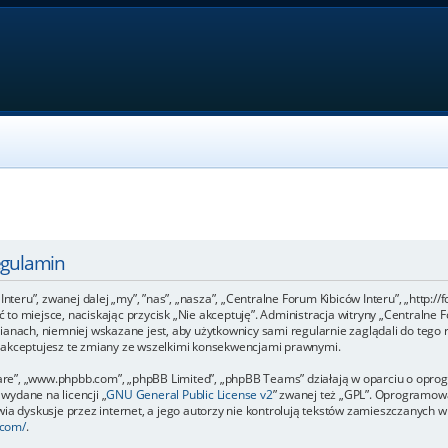
egulamin
Interu”, zwanej dalej „my”, ”nas”, „nasza”, „Centralne Forum Kibiców Interu”, „http:/
uść to miejsce, naciskając przycisk „Nie akceptuję”. Administracja witryny „Central
ianach, niemniej wskazane jest, aby użytkownicy sami regularnie zaglądali do tego 
e akceptujesz te zmiany ze wszelkimi konsekwencjami prawnymi.
ftware”, „www.phpbb.com”, „phpBB Limited”, „phpBB Teams” działają w oparciu o op
 wydane na licencji „
GNU General Public License v2
” zwanej też „GPL”. Oprogramowa
a dyskusje przez internet, a jego autorzy nie kontrolują tekstów zamieszczanych w 
.com/
.