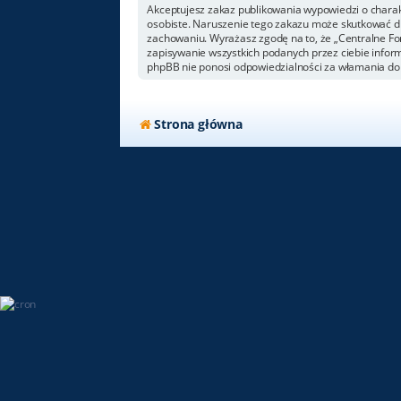
Akceptujesz zakaz publikowania wypowiedzi o chara
osobiste. Naruszenie tego zakazu może skutkować dl
zachowaniu. Wyrażasz zgodę na to, że „Centralne For
zapisywanie wszystkich podanych przez ciebie inform
phpBB nie ponosi odpowiedzialności za włamania do 
Strona główna