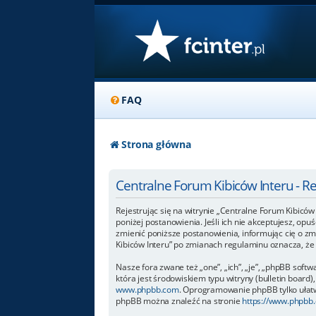
FAQ
Strona główna
Centralne Forum Kibiców Interu - R
Rejestrując się na witrynie „Centralne Forum Kibiców 
poniżej postanowienia. Jeśli ich nie akceptujesz, op
zmienić poniższe postanowienia, informując cię o zm
Kibiców Interu” po zmianach regulaminu oznacza, ż
Nasze fora zwane też „one”, „ich”, „je”, „phpBB so
która jest środowiskiem typu witryny (bulletin board),
www.phpbb.com
. Oprogramowanie phpBB tylko ułatwi
phpBB można znaleźć na stronie
https://www.phpbb