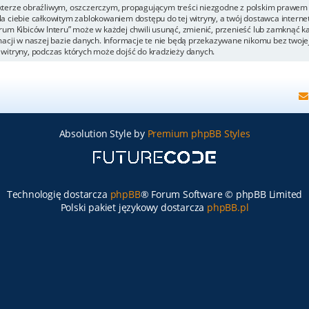
kterze obraźliwym, oszczerczym, propagującym treści niezgodne z polskim prawem 
a ciebie całkowitym zablokowaniem dostępu do tej witryny, a twój dostawca inter
um Kibiców Interu” może w każdej chwili usunąć, zmienić, przenieść lub zamknąć k
acji w naszej bazie danych. Informacje te nie będą przekazywane nikomu bez twojej 
witryny, podczas których może dojść do kradzieży danych.
Absolution Style by
Premium phpBB Styles
Technologię dostarcza
phpBB
® Forum Software © phpBB Limited
Polski pakiet językowy dostarcza
phpBB.pl