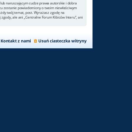
lub naruszającym cudze prawa autorskie i dobra
netu zostanie powiadomiony o twoim niewłaściwym
ażdy twój temat, post. Wyrażasz zgodę na
zgody, ale ani „Centralne Forum Kibiców Interu”, ani
Kontakt z nami
Usuń ciasteczka witryny