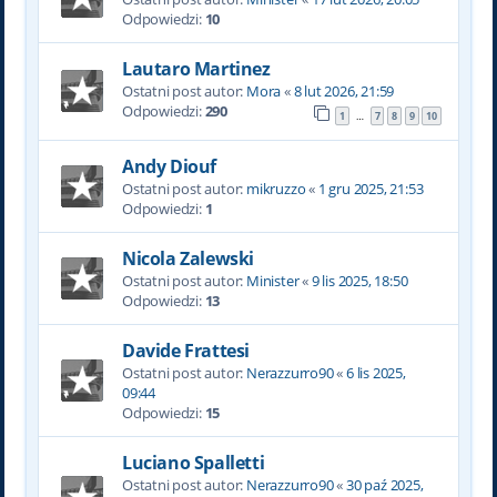
Odpowiedzi:
10
Lautaro Martinez
Ostatni post autor:
Mora
«
8 lut 2026, 21:59
Odpowiedzi:
290
1
7
8
9
10
…
Andy Diouf
Ostatni post autor:
mikruzzo
«
1 gru 2025, 21:53
Odpowiedzi:
1
Nicola Zalewski
Ostatni post autor:
Minister
«
9 lis 2025, 18:50
Odpowiedzi:
13
Davide Frattesi
Ostatni post autor:
Nerazzurro90
«
6 lis 2025,
09:44
Odpowiedzi:
15
Luciano Spalletti
Ostatni post autor:
Nerazzurro90
«
30 paź 2025,