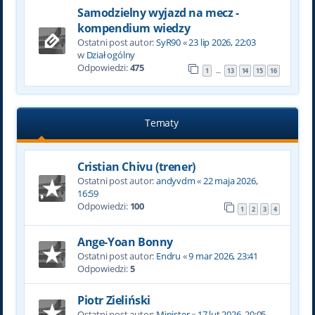
Samodzielny wyjazd na mecz -
kompendium wiedzy
Ostatni post autor:
SyR90
«
23 lip 2026, 22:03
w
Dział ogólny
Odpowiedzi:
475
1
13
14
15
16
…
Tematy
Cristian Chivu (trener)
Ostatni post autor:
andyvdm
«
22 maja 2026,
16:59
Odpowiedzi:
100
1
2
3
4
Ange-Yoan Bonny
Ostatni post autor:
Endru
«
9 mar 2026, 23:41
Odpowiedzi:
5
Piotr Zieliński
Ostatni post autor:
Minister
«
17 lut 2026, 20:05