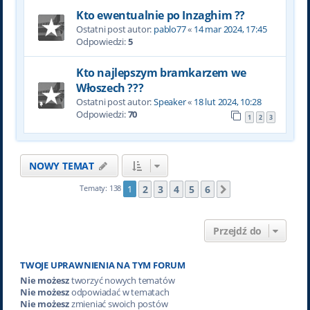
Kto ewentualnie po Inzaghim ??
Ostatni post autor:
pablo77
«
14 mar 2024, 17:45
Odpowiedzi:
5
Kto najlepszym bramkarzem we
Włoszech ???
Ostatni post autor:
Speaker
«
18 lut 2024, 10:28
Odpowiedzi:
70
1
2
3
NOWY TEMAT
2
3
4
5
6
Tematy: 138
1
Następna
Przejdź do
TWOJE UPRAWNIENIA NA TYM FORUM
Nie możesz
tworzyć nowych tematów
Nie możesz
odpowiadać w tematach
Nie możesz
zmieniać swoich postów