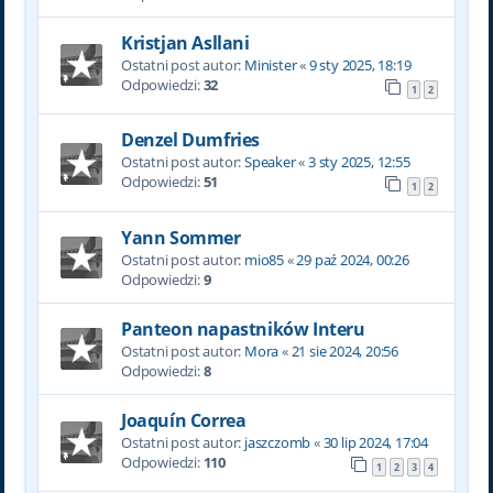
Kristjan Asllani
Ostatni post autor:
Minister
«
9 sty 2025, 18:19
Odpowiedzi:
32
1
2
Denzel Dumfries
Ostatni post autor:
Speaker
«
3 sty 2025, 12:55
Odpowiedzi:
51
1
2
Yann Sommer
Ostatni post autor:
mio85
«
29 paź 2024, 00:26
Odpowiedzi:
9
Panteon napastników Interu
Ostatni post autor:
Mora
«
21 sie 2024, 20:56
Odpowiedzi:
8
Joaquín Correa
Ostatni post autor:
jaszczomb
«
30 lip 2024, 17:04
Odpowiedzi:
110
1
2
3
4