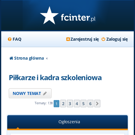
FAQ
Zarejestruj się
Zaloguj się
Strona główna
Piłkarze i kadra szkoleniowa
NOWY TEMAT
2
3
4
5
6
Tematy: 138
1
Następna
Ogłoszenia