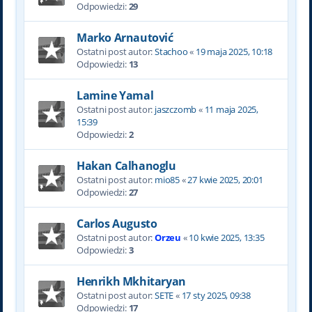
Odpowiedzi:
29
Marko Arnautović
Ostatni post autor:
Stachoo
«
19 maja 2025, 10:18
Odpowiedzi:
13
Lamine Yamal
Ostatni post autor:
jaszczomb
«
11 maja 2025,
15:39
Odpowiedzi:
2
Hakan Calhanoglu
Ostatni post autor:
mio85
«
27 kwie 2025, 20:01
Odpowiedzi:
27
Carlos Augusto
Ostatni post autor:
Orzeu
«
10 kwie 2025, 13:35
Odpowiedzi:
3
Henrikh Mkhitaryan
Ostatni post autor:
SETE
«
17 sty 2025, 09:38
Odpowiedzi:
17