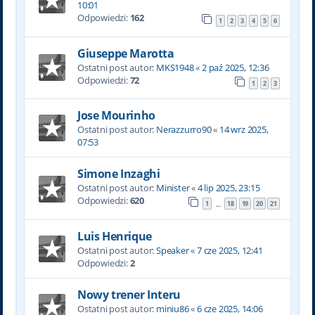
10:01
Odpowiedzi:
162
1
2
3
4
5
6
Giuseppe Marotta
Ostatni post autor:
MKS1948
«
2 paź 2025, 12:36
Odpowiedzi:
72
1
2
3
Jose Mourinho
Ostatni post autor:
Nerazzurro90
«
14 wrz 2025,
07:53
Simone Inzaghi
Ostatni post autor:
Minister
«
4 lip 2025, 23:15
Odpowiedzi:
620
1
18
19
20
21
…
Luis Henrique
Ostatni post autor:
Speaker
«
7 cze 2025, 12:41
Odpowiedzi:
2
Nowy trener Interu
Ostatni post autor:
miniu86
«
6 cze 2025, 14:06