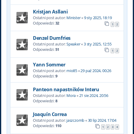
Kristjan Asllani
Ostatni post autor:
Minister
«
9 sty 2025, 18:19
Odpowiedzi:
32
1
2
Denzel Dumfries
Ostatni post autor:
Speaker
«
3 sty 2025, 12:55
Odpowiedzi:
51
1
2
Yann Sommer
Ostatni post autor:
mio85
«
29 paź 2024, 00:26
Odpowiedzi:
9
Panteon napastników Interu
Ostatni post autor:
Mora
«
21 sie 2024, 20:56
Odpowiedzi:
8
Joaquín Correa
Ostatni post autor:
jaszczomb
«
30 lip 2024, 17:04
Odpowiedzi:
110
1
2
3
4