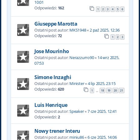
10:01
Odpowiedzi:
162
1
2
3
4
5
6
Giuseppe Marotta
Ostatni post autor:
MKS1948
«
2 paź 2025, 12:36
Odpowiedzi:
72
1
2
3
Jose Mourinho
Ostatni post autor:
Nerazzurro90
«
14 wrz 2025,
07:53
Simone Inzaghi
Ostatni post autor:
Minister
«
4 lip 2025, 23:15
Odpowiedzi:
620
1
18
19
20
21
…
Luis Henrique
Ostatni post autor:
Speaker
«
7 cze 2025, 12:41
Odpowiedzi:
2
Nowy trener Interu
Ostatni post autor:
miniu86
«
6 cze 2025, 14:06