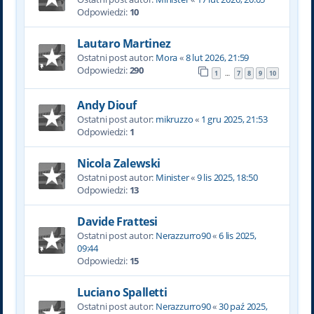
Odpowiedzi:
10
Lautaro Martinez
Ostatni post autor:
Mora
«
8 lut 2026, 21:59
Odpowiedzi:
290
1
7
8
9
10
…
Andy Diouf
Ostatni post autor:
mikruzzo
«
1 gru 2025, 21:53
Odpowiedzi:
1
Nicola Zalewski
Ostatni post autor:
Minister
«
9 lis 2025, 18:50
Odpowiedzi:
13
Davide Frattesi
Ostatni post autor:
Nerazzurro90
«
6 lis 2025,
09:44
Odpowiedzi:
15
Luciano Spalletti
Ostatni post autor:
Nerazzurro90
«
30 paź 2025,