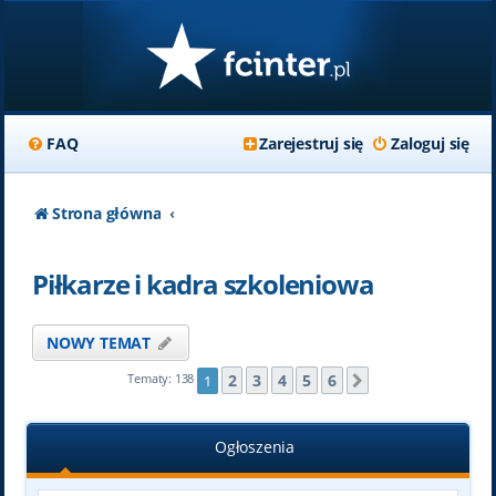
FAQ
Zarejestruj się
Zaloguj się
Strona główna
Piłkarze i kadra szkoleniowa
NOWY TEMAT
2
3
4
5
6
Tematy: 138
1
Następna
Ogłoszenia