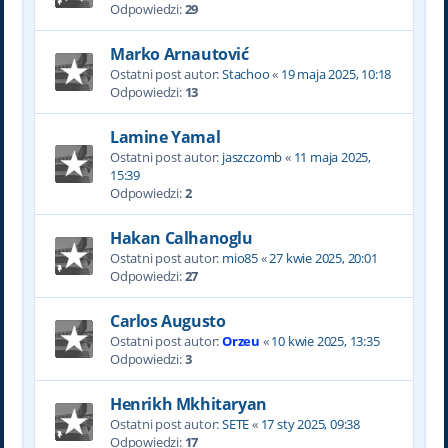
Odpowiedzi:
29
Marko Arnautović
Ostatni post autor:
Stachoo
«
19 maja 2025, 10:18
Odpowiedzi:
13
Lamine Yamal
Ostatni post autor:
jaszczomb
«
11 maja 2025,
15:39
Odpowiedzi:
2
Hakan Calhanoglu
Ostatni post autor:
mio85
«
27 kwie 2025, 20:01
Odpowiedzi:
27
Carlos Augusto
Ostatni post autor:
Orzeu
«
10 kwie 2025, 13:35
Odpowiedzi:
3
Henrikh Mkhitaryan
Ostatni post autor:
SETE
«
17 sty 2025, 09:38
Odpowiedzi:
17