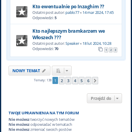
Kto ewentualnie po Inzaghim ??
Ostatni post autor:
pablo77
«
14 mar 2024, 17:45
Odpowiedzi:
5
Kto najlepszym bramkarzem we
Włoszech ???
Ostatni post autor:
Speaker
«
18 lut 2024, 10:28
Odpowiedzi:
70
1
2
3
NOWY TEMAT
2
3
4
5
6
Tematy: 138
1
Następna
Przejdź do
TWOJE UPRAWNIENIA NA TYM FORUM
Nie możesz
tworzyć nowych tematów
Nie możesz
odpowiadać w tematach
Nie możesz
zmieniać swoich postów