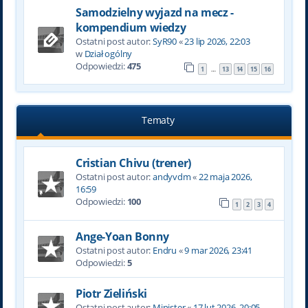
Samodzielny wyjazd na mecz -
kompendium wiedzy
Ostatni post autor:
SyR90
«
23 lip 2026, 22:03
w
Dział ogólny
Odpowiedzi:
475
1
13
14
15
16
…
Tematy
Cristian Chivu (trener)
Ostatni post autor:
andyvdm
«
22 maja 2026,
16:59
Odpowiedzi:
100
1
2
3
4
Ange-Yoan Bonny
Ostatni post autor:
Endru
«
9 mar 2026, 23:41
Odpowiedzi:
5
Piotr Zieliński
Ostatni post autor:
Minister
«
17 lut 2026, 20:05