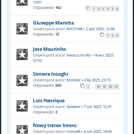
10:01
Odpowiedzi:
162
1
2
3
4
5
6
Giuseppe Marotta
Ostatni post autor:
MKS1948
«
2 paź 2025, 12:36
Odpowiedzi:
72
1
2
3
Jose Mourinho
Ostatni post autor:
Nerazzurro90
«
14 wrz 2025,
07:53
Simone Inzaghi
Ostatni post autor:
Minister
«
4 lip 2025, 23:15
Odpowiedzi:
620
1
18
19
20
21
…
Luis Henrique
Ostatni post autor:
Speaker
«
7 cze 2025, 12:41
Odpowiedzi:
2
Nowy trener Interu
Ostatni post autor:
miniu86
«
6 cze 2025, 14:06