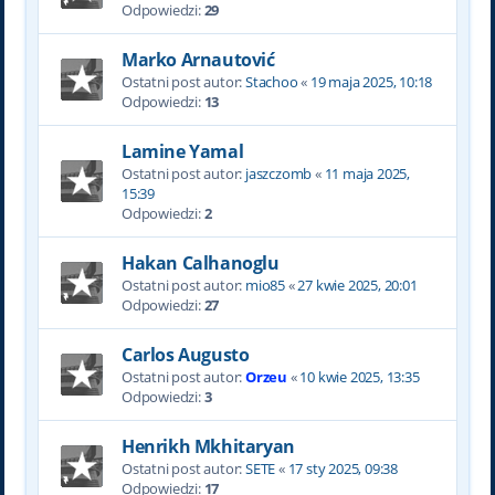
Odpowiedzi:
29
Marko Arnautović
Ostatni post autor:
Stachoo
«
19 maja 2025, 10:18
Odpowiedzi:
13
Lamine Yamal
Ostatni post autor:
jaszczomb
«
11 maja 2025,
15:39
Odpowiedzi:
2
Hakan Calhanoglu
Ostatni post autor:
mio85
«
27 kwie 2025, 20:01
Odpowiedzi:
27
Carlos Augusto
Ostatni post autor:
Orzeu
«
10 kwie 2025, 13:35
Odpowiedzi:
3
Henrikh Mkhitaryan
Ostatni post autor:
SETE
«
17 sty 2025, 09:38
Odpowiedzi:
17