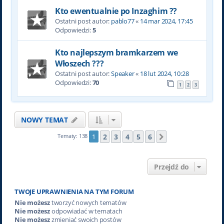
Kto ewentualnie po Inzaghim ??
Ostatni post autor:
pablo77
«
14 mar 2024, 17:45
Odpowiedzi:
5
Kto najlepszym bramkarzem we
Włoszech ???
Ostatni post autor:
Speaker
«
18 lut 2024, 10:28
Odpowiedzi:
70
1
2
3
NOWY TEMAT
2
3
4
5
6
Tematy: 138
1
Następna
Przejdź do
TWOJE UPRAWNIENIA NA TYM FORUM
Nie możesz
tworzyć nowych tematów
Nie możesz
odpowiadać w tematach
Nie możesz
zmieniać swoich postów