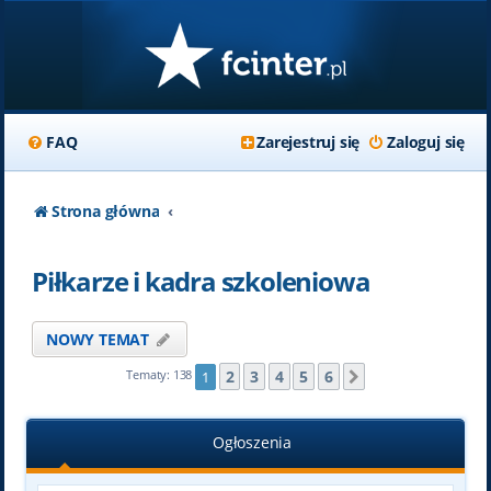
FAQ
Zarejestruj się
Zaloguj się
Strona główna
Piłkarze i kadra szkoleniowa
NOWY TEMAT
2
3
4
5
6
Tematy: 138
1
Następna
Ogłoszenia