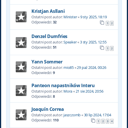
Kristjan Asllani
Ostatni post autor:
Minister
«
9 sty 2025, 18:19
Odpowiedzi:
32
1
2
Denzel Dumfries
Ostatni post autor:
Speaker
«
3 sty 2025, 12:55
Odpowiedzi:
51
1
2
Yann Sommer
Ostatni post autor:
mio85
«
29 paź 2024, 00:26
Odpowiedzi:
9
Panteon napastników Interu
Ostatni post autor:
Mora
«
21 sie 2024, 20:56
Odpowiedzi:
8
Joaquín Correa
Ostatni post autor:
jaszczomb
«
30 lip 2024, 17:04
Odpowiedzi:
110
1
2
3
4