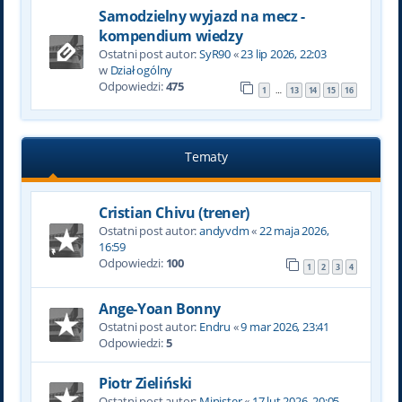
Samodzielny wyjazd na mecz -
kompendium wiedzy
Ostatni post autor:
SyR90
«
23 lip 2026, 22:03
w
Dział ogólny
Odpowiedzi:
475
1
13
14
15
16
…
Tematy
Cristian Chivu (trener)
Ostatni post autor:
andyvdm
«
22 maja 2026,
16:59
Odpowiedzi:
100
1
2
3
4
Ange-Yoan Bonny
Ostatni post autor:
Endru
«
9 mar 2026, 23:41
Odpowiedzi:
5
Piotr Zieliński
Ostatni post autor:
Minister
«
17 lut 2026, 20:05