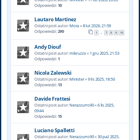
Odpowiedzi:
10
Lautaro Martinez
Ostatni post autor:
Mora
«
8 lut 2026, 21:59
Odpowiedzi:
290
1
7
8
9
10
…
Andy Diouf
Ostatni post autor:
mikruzzo
«
1 gru 2025, 21:53
Odpowiedzi:
1
Nicola Zalewski
Ostatni post autor:
Minister
«
9 lis 2025, 18:50
Odpowiedzi:
13
Davide Frattesi
Ostatni post autor:
Nerazzurro90
«
6 lis 2025,
09:44
Odpowiedzi:
15
Luciano Spalletti
Ostatni post autor:
Nerazzurro90
«
30 paź 2025,