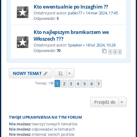
Kto ewentualnie po Inzaghim ??
Ostatni post autor:
pablo77
«
14 mar 2024, 17:45
Odpowiedzi:
5
Kto najlepszym bramkarzem we
Włoszech ???
Ostatni post autor:
Speaker
«
18 lut 2024, 10:28
Odpowiedzi:
70
1
2
3
NOWY TEMAT
2
3
4
5
6
Tematy: 138
1
Następna
Przejdź do
TWOJE UPRAWNIENIA NA TYM FORUM
Nie możesz
tworzyć nowych tematów
Nie możesz
odpowiadać w tematach
Nie możesz
zmieniać swoich postów