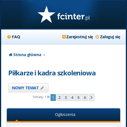
FAQ
Zarejestruj się
Zaloguj się
Strona główna
Piłkarze i kadra szkoleniowa
NOWY TEMAT
2
3
4
5
6
Tematy: 138
1
Następna
Ogłoszenia