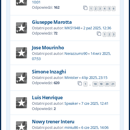
10:01
Odpowiedzi:
162
1
2
3
4
5
6
Giuseppe Marotta
Ostatni post autor:
MKS1948
«
2 paź 2025, 12:36
Odpowiedzi:
72
1
2
3
Jose Mourinho
Ostatni post autor:
Nerazzurro90
«
14 wrz 2025,
07:53
Simone Inzaghi
Ostatni post autor:
Minister
«
4 lip 2025, 23:15
Odpowiedzi:
620
1
18
19
20
21
…
Luis Henrique
Ostatni post autor:
Speaker
«
7 cze 2025, 12:41
Odpowiedzi:
2
Nowy trener Interu
Ostatni post autor:
miniu86
«
6 cze 2025, 14:06