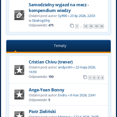
Samodzielny wyjazd na mecz -
kompendium wiedzy
Ostatni post autor:
SyR90
«
23 lip 2026, 22:03
w
Dział ogólny
Odpowiedzi:
475
1
13
14
15
16
…
Tematy
Cristian Chivu (trener)
Ostatni post autor:
andyvdm
«
22 maja 2026,
16:59
Odpowiedzi:
100
1
2
3
4
Ange-Yoan Bonny
Ostatni post autor:
Endru
«
9 mar 2026, 23:41
Odpowiedzi:
5
Piotr Zieliński
Ostatni post autor:
Minister
«
17 lut 2026, 20:05