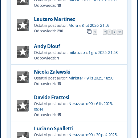
Odpowiedzi:
10
Lautaro Martinez
Ostatni post autor:
Mora
«
8 lut 2026, 21:59
Odpowiedzi:
290
1
7
8
9
10
…
Andy Diouf
Ostatni post autor:
mikruzzo
«
1 gru 2025, 21:53
Odpowiedzi:
1
Nicola Zalewski
Ostatni post autor:
Minister
«
9 lis 2025, 18:50
Odpowiedzi:
13
Davide Frattesi
Ostatni post autor:
Nerazzurro90
«
6 lis 2025,
09:44
Odpowiedzi:
15
Luciano Spalletti
Ostatni post autor:
Nerazzurro90
«
30 paź 2025,