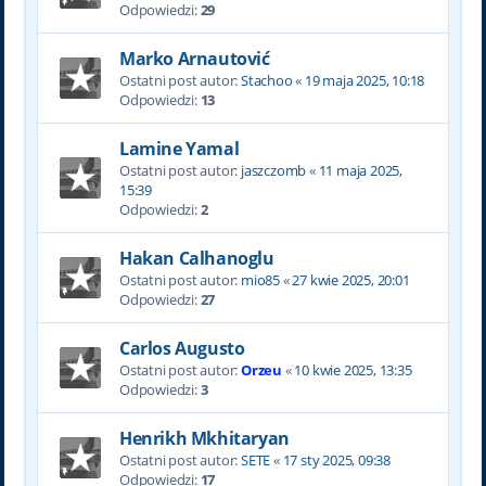
Odpowiedzi:
29
Marko Arnautović
Ostatni post autor:
Stachoo
«
19 maja 2025, 10:18
Odpowiedzi:
13
Lamine Yamal
Ostatni post autor:
jaszczomb
«
11 maja 2025,
15:39
Odpowiedzi:
2
Hakan Calhanoglu
Ostatni post autor:
mio85
«
27 kwie 2025, 20:01
Odpowiedzi:
27
Carlos Augusto
Ostatni post autor:
Orzeu
«
10 kwie 2025, 13:35
Odpowiedzi:
3
Henrikh Mkhitaryan
Ostatni post autor:
SETE
«
17 sty 2025, 09:38
Odpowiedzi:
17