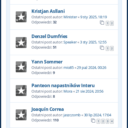
Kristjan Asllani
Ostatni post autor:
Minister
«
9 sty 2025, 18:19
Odpowiedzi:
32
1
2
Denzel Dumfries
Ostatni post autor:
Speaker
«
3 sty 2025, 12:55
Odpowiedzi:
51
1
2
Yann Sommer
Ostatni post autor:
mio85
«
29 paź 2024, 00:26
Odpowiedzi:
9
Panteon napastników Interu
Ostatni post autor:
Mora
«
21 sie 2024, 20:56
Odpowiedzi:
8
Joaquín Correa
Ostatni post autor:
jaszczomb
«
30 lip 2024, 17:04
Odpowiedzi:
110
1
2
3
4