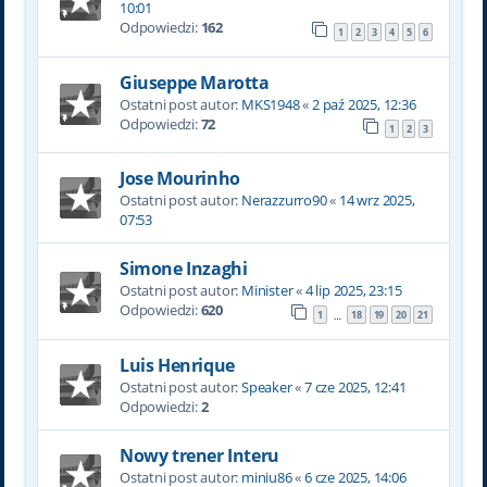
10:01
Odpowiedzi:
162
1
2
3
4
5
6
Giuseppe Marotta
Ostatni post autor:
MKS1948
«
2 paź 2025, 12:36
Odpowiedzi:
72
1
2
3
Jose Mourinho
Ostatni post autor:
Nerazzurro90
«
14 wrz 2025,
07:53
Simone Inzaghi
Ostatni post autor:
Minister
«
4 lip 2025, 23:15
Odpowiedzi:
620
1
18
19
20
21
…
Luis Henrique
Ostatni post autor:
Speaker
«
7 cze 2025, 12:41
Odpowiedzi:
2
Nowy trener Interu
Ostatni post autor:
miniu86
«
6 cze 2025, 14:06