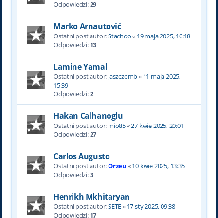
Odpowiedzi:
29
Marko Arnautović
Ostatni post autor:
Stachoo
«
19 maja 2025, 10:18
Odpowiedzi:
13
Lamine Yamal
Ostatni post autor:
jaszczomb
«
11 maja 2025,
15:39
Odpowiedzi:
2
Hakan Calhanoglu
Ostatni post autor:
mio85
«
27 kwie 2025, 20:01
Odpowiedzi:
27
Carlos Augusto
Ostatni post autor:
Orzeu
«
10 kwie 2025, 13:35
Odpowiedzi:
3
Henrikh Mkhitaryan
Ostatni post autor:
SETE
«
17 sty 2025, 09:38
Odpowiedzi:
17