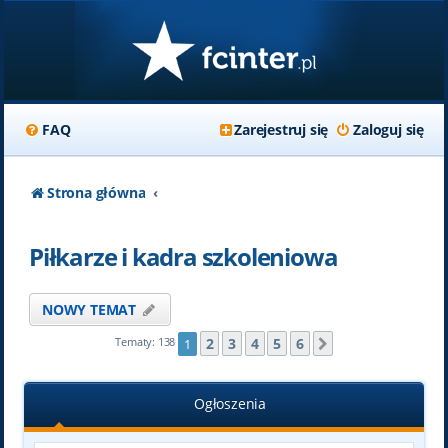
FAQ
Zarejestruj się
Zaloguj się
Strona główna
Piłkarze i kadra szkoleniowa
NOWY TEMAT
2
3
4
5
6
Tematy: 138
1
Następna
Ogłoszenia