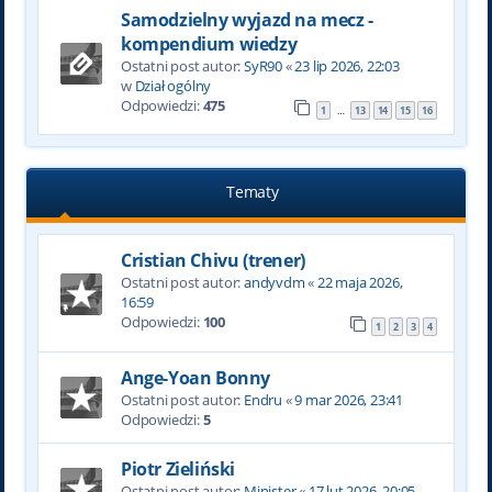
Samodzielny wyjazd na mecz -
kompendium wiedzy
Ostatni post autor:
SyR90
«
23 lip 2026, 22:03
w
Dział ogólny
Odpowiedzi:
475
1
13
14
15
16
…
Tematy
Cristian Chivu (trener)
Ostatni post autor:
andyvdm
«
22 maja 2026,
16:59
Odpowiedzi:
100
1
2
3
4
Ange-Yoan Bonny
Ostatni post autor:
Endru
«
9 mar 2026, 23:41
Odpowiedzi:
5
Piotr Zieliński
Ostatni post autor:
Minister
«
17 lut 2026, 20:05