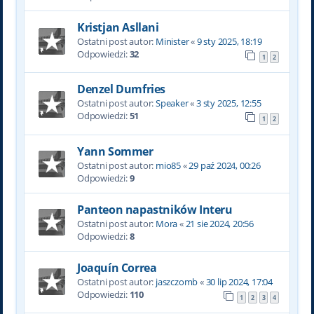
Kristjan Asllani
Ostatni post autor:
Minister
«
9 sty 2025, 18:19
Odpowiedzi:
32
1
2
Denzel Dumfries
Ostatni post autor:
Speaker
«
3 sty 2025, 12:55
Odpowiedzi:
51
1
2
Yann Sommer
Ostatni post autor:
mio85
«
29 paź 2024, 00:26
Odpowiedzi:
9
Panteon napastników Interu
Ostatni post autor:
Mora
«
21 sie 2024, 20:56
Odpowiedzi:
8
Joaquín Correa
Ostatni post autor:
jaszczomb
«
30 lip 2024, 17:04
Odpowiedzi:
110
1
2
3
4