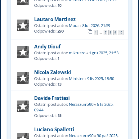
Odpowiedzi:
10
Lautaro Martinez
Ostatni post autor:
Mora
«
8 lut 2026, 21:59
Odpowiedzi:
290
1
7
8
9
10
…
Andy Diouf
Ostatni post autor:
mikruzzo
«
1 gru 2025, 21:53
Odpowiedzi:
1
Nicola Zalewski
Ostatni post autor:
Minister
«
9 lis 2025, 18:50
Odpowiedzi:
13
Davide Frattesi
Ostatni post autor:
Nerazzurro90
«
6 lis 2025,
09:44
Odpowiedzi:
15
Luciano Spalletti
Ostatni post autor:
Nerazzurro90
«
30 paź 2025,