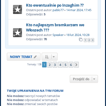
Kto ewentualnie po Inzaghim ??
Ostatni post autor:
pablo77
«
14 mar 2024, 17:45
Odpowiedzi:
5
Kto najlepszym bramkarzem we
Włoszech ???
Ostatni post autor:
Speaker
«
18 lut 2024, 10:28
Odpowiedzi:
70
1
2
3
NOWY TEMAT
2
3
4
5
6
Tematy: 138
1
Następna
Przejdź do
TWOJE UPRAWNIENIA NA TYM FORUM
Nie możesz
tworzyć nowych tematów
Nie możesz
odpowiadać w tematach
Nie możesz
zmieniać swoich postów