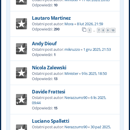
Odpowiedzi:
10
Lautaro Martinez
Ostatni post autor:
Mora
«
8 lut 2026, 21:59
Odpowiedzi:
290
1
7
8
9
10
…
Andy Diouf
Ostatni post autor:
mikruzzo
«
1 gru 2025, 21:53
Odpowiedzi:
1
Nicola Zalewski
Ostatni post autor:
Minister
«
9 lis 2025, 18:50
Odpowiedzi:
13
Davide Frattesi
Ostatni post autor:
Nerazzurro90
«
6 lis 2025,
09:44
Odpowiedzi:
15
Luciano Spalletti
Ostatni post autor:
Nerazzurro90
«
30 paź 2025,