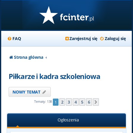
FAQ
Zarejestruj się
Zaloguj się
Strona główna
Piłkarze i kadra szkoleniowa
NOWY TEMAT
2
3
4
5
6
Tematy: 138
1
Następna
Ogłoszenia