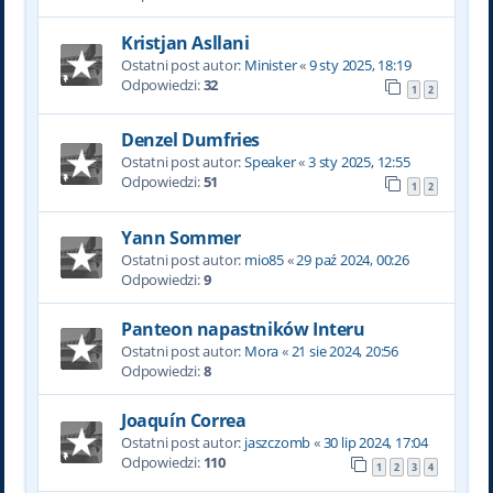
Kristjan Asllani
Ostatni post autor:
Minister
«
9 sty 2025, 18:19
Odpowiedzi:
32
1
2
Denzel Dumfries
Ostatni post autor:
Speaker
«
3 sty 2025, 12:55
Odpowiedzi:
51
1
2
Yann Sommer
Ostatni post autor:
mio85
«
29 paź 2024, 00:26
Odpowiedzi:
9
Panteon napastników Interu
Ostatni post autor:
Mora
«
21 sie 2024, 20:56
Odpowiedzi:
8
Joaquín Correa
Ostatni post autor:
jaszczomb
«
30 lip 2024, 17:04
Odpowiedzi:
110
1
2
3
4