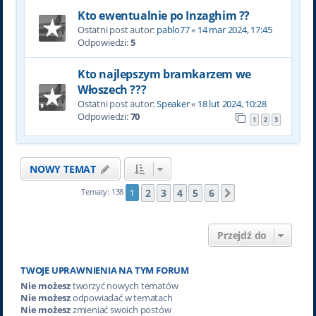
Kto ewentualnie po Inzaghim ??
Ostatni post autor:
pablo77
«
14 mar 2024, 17:45
Odpowiedzi:
5
Kto najlepszym bramkarzem we
Włoszech ???
Ostatni post autor:
Speaker
«
18 lut 2024, 10:28
Odpowiedzi:
70
1
2
3
NOWY TEMAT
2
3
4
5
6
Tematy: 138
1
Następna
Przejdź do
TWOJE UPRAWNIENIA NA TYM FORUM
Nie możesz
tworzyć nowych tematów
Nie możesz
odpowiadać w tematach
Nie możesz
zmieniać swoich postów