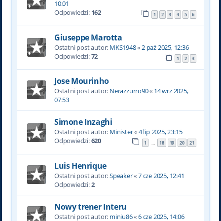
10:01
Odpowiedzi:
162
1
2
3
4
5
6
Giuseppe Marotta
Ostatni post autor:
MKS1948
«
2 paź 2025, 12:36
Odpowiedzi:
72
1
2
3
Jose Mourinho
Ostatni post autor:
Nerazzurro90
«
14 wrz 2025,
07:53
Simone Inzaghi
Ostatni post autor:
Minister
«
4 lip 2025, 23:15
Odpowiedzi:
620
1
18
19
20
21
…
Luis Henrique
Ostatni post autor:
Speaker
«
7 cze 2025, 12:41
Odpowiedzi:
2
Nowy trener Interu
Ostatni post autor:
miniu86
«
6 cze 2025, 14:06