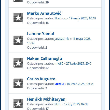
Odpowiedzi:
29
Marko Arnautović
Ostatni post autor:
Stachoo
«
19 maja 2025, 10:18
Odpowiedzi:
13
Lamine Yamal
Ostatni post autor:
jaszczomb
«
11 maja 2025,
15:39
Odpowiedzi:
2
Hakan Calhanoglu
Ostatni post autor:
mio85
«
27 kwie 2025, 20:01
Odpowiedzi:
27
Carlos Augusto
Ostatni post autor:
Orzeu
«
10 kwie 2025, 13:35
Odpowiedzi:
3
Henrikh Mkhitaryan
Ostatni post autor:
SETE
«
17 sty 2025, 09:38
Odpowiedzi:
17