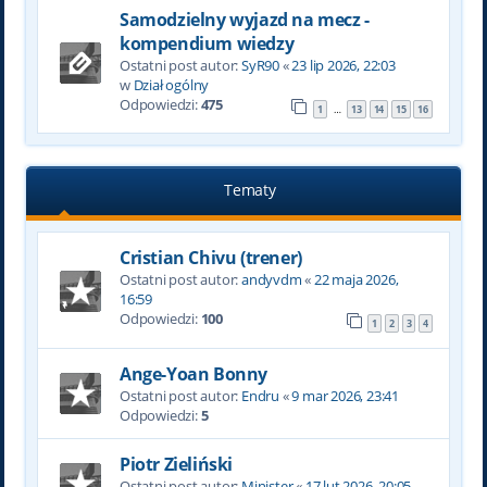
Samodzielny wyjazd na mecz -
kompendium wiedzy
Ostatni post autor:
SyR90
«
23 lip 2026, 22:03
w
Dział ogólny
Odpowiedzi:
475
1
13
14
15
16
…
Tematy
Cristian Chivu (trener)
Ostatni post autor:
andyvdm
«
22 maja 2026,
16:59
Odpowiedzi:
100
1
2
3
4
Ange-Yoan Bonny
Ostatni post autor:
Endru
«
9 mar 2026, 23:41
Odpowiedzi:
5
Piotr Zieliński
Ostatni post autor:
Minister
«
17 lut 2026, 20:05