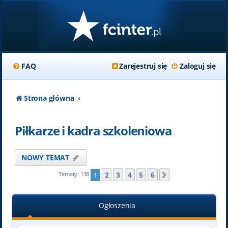
FAQ
Zarejestruj się
Zaloguj się
Strona główna
Piłkarze i kadra szkoleniowa
NOWY TEMAT
2
3
4
5
6
Tematy: 138
1
Następna
Ogłoszenia