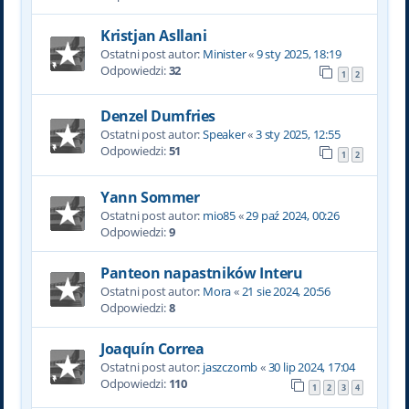
Kristjan Asllani
Ostatni post autor:
Minister
«
9 sty 2025, 18:19
Odpowiedzi:
32
1
2
Denzel Dumfries
Ostatni post autor:
Speaker
«
3 sty 2025, 12:55
Odpowiedzi:
51
1
2
Yann Sommer
Ostatni post autor:
mio85
«
29 paź 2024, 00:26
Odpowiedzi:
9
Panteon napastników Interu
Ostatni post autor:
Mora
«
21 sie 2024, 20:56
Odpowiedzi:
8
Joaquín Correa
Ostatni post autor:
jaszczomb
«
30 lip 2024, 17:04
Odpowiedzi:
110
1
2
3
4