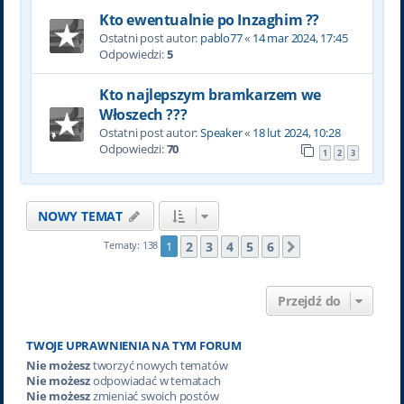
Kto ewentualnie po Inzaghim ??
Ostatni post autor:
pablo77
«
14 mar 2024, 17:45
Odpowiedzi:
5
Kto najlepszym bramkarzem we
Włoszech ???
Ostatni post autor:
Speaker
«
18 lut 2024, 10:28
Odpowiedzi:
70
1
2
3
NOWY TEMAT
2
3
4
5
6
Tematy: 138
1
Następna
Przejdź do
TWOJE UPRAWNIENIA NA TYM FORUM
Nie możesz
tworzyć nowych tematów
Nie możesz
odpowiadać w tematach
Nie możesz
zmieniać swoich postów