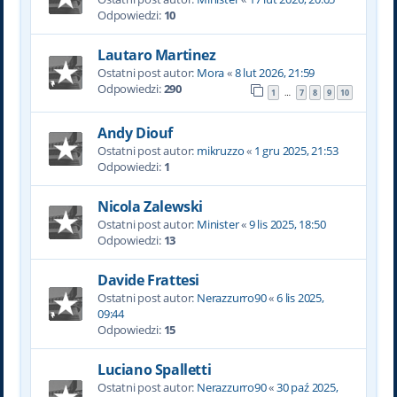
Odpowiedzi:
10
Lautaro Martinez
Ostatni post autor:
Mora
«
8 lut 2026, 21:59
Odpowiedzi:
290
1
7
8
9
10
…
Andy Diouf
Ostatni post autor:
mikruzzo
«
1 gru 2025, 21:53
Odpowiedzi:
1
Nicola Zalewski
Ostatni post autor:
Minister
«
9 lis 2025, 18:50
Odpowiedzi:
13
Davide Frattesi
Ostatni post autor:
Nerazzurro90
«
6 lis 2025,
09:44
Odpowiedzi:
15
Luciano Spalletti
Ostatni post autor:
Nerazzurro90
«
30 paź 2025,