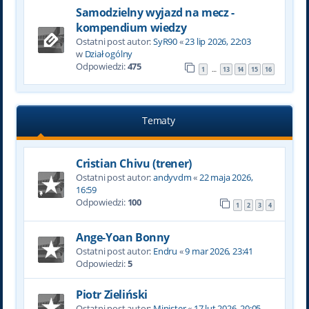
Samodzielny wyjazd na mecz -
kompendium wiedzy
Ostatni post autor:
SyR90
«
23 lip 2026, 22:03
w
Dział ogólny
Odpowiedzi:
475
1
13
14
15
16
…
Tematy
Cristian Chivu (trener)
Ostatni post autor:
andyvdm
«
22 maja 2026,
16:59
Odpowiedzi:
100
1
2
3
4
Ange-Yoan Bonny
Ostatni post autor:
Endru
«
9 mar 2026, 23:41
Odpowiedzi:
5
Piotr Zieliński
Ostatni post autor:
Minister
«
17 lut 2026, 20:05