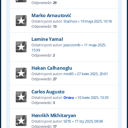
Odpowiedzi:
29
Marko Arnautović
Ostatni post autor:
Stachoo
«
19 maja 2025, 10:18
Odpowiedzi:
13
Lamine Yamal
Ostatni post autor:
jaszczomb
«
11 maja 2025,
15:39
Odpowiedzi:
2
Hakan Calhanoglu
Ostatni post autor:
mio85
«
27 kwie 2025, 20:01
Odpowiedzi:
27
Carlos Augusto
Ostatni post autor:
Orzeu
«
10 kwie 2025, 13:35
Odpowiedzi:
3
Henrikh Mkhitaryan
Ostatni post autor:
SETE
«
17 sty 2025, 09:38
Odpowiedzi:
17