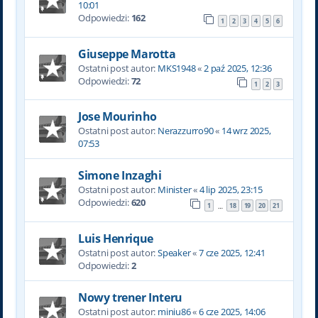
10:01
Odpowiedzi:
162
1
2
3
4
5
6
Giuseppe Marotta
Ostatni post autor:
MKS1948
«
2 paź 2025, 12:36
Odpowiedzi:
72
1
2
3
Jose Mourinho
Ostatni post autor:
Nerazzurro90
«
14 wrz 2025,
07:53
Simone Inzaghi
Ostatni post autor:
Minister
«
4 lip 2025, 23:15
Odpowiedzi:
620
1
18
19
20
21
…
Luis Henrique
Ostatni post autor:
Speaker
«
7 cze 2025, 12:41
Odpowiedzi:
2
Nowy trener Interu
Ostatni post autor:
miniu86
«
6 cze 2025, 14:06