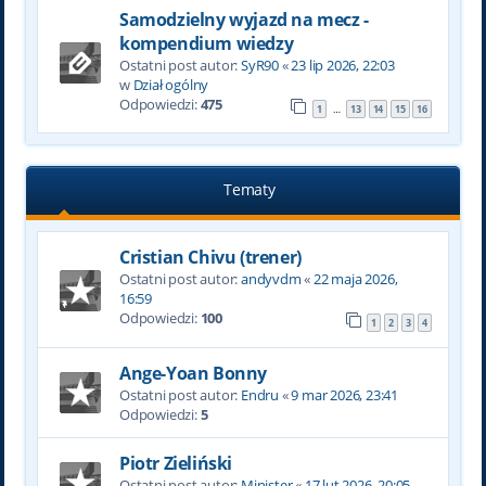
Samodzielny wyjazd na mecz -
kompendium wiedzy
Ostatni post autor:
SyR90
«
23 lip 2026, 22:03
w
Dział ogólny
Odpowiedzi:
475
1
13
14
15
16
…
Tematy
Cristian Chivu (trener)
Ostatni post autor:
andyvdm
«
22 maja 2026,
16:59
Odpowiedzi:
100
1
2
3
4
Ange-Yoan Bonny
Ostatni post autor:
Endru
«
9 mar 2026, 23:41
Odpowiedzi:
5
Piotr Zieliński
Ostatni post autor:
Minister
«
17 lut 2026, 20:05