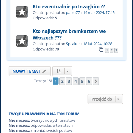
Kto ewentualnie po Inzaghim ??
Ostatni post autor:
pablo77
«
14 mar 2024, 17:45
Odpowiedzi:
5
Kto najlepszym bramkarzem we
Włoszech ???
Ostatni post autor:
Speaker
«
18 lut 2024, 10:28
Odpowiedzi:
70
1
2
3
NOWY TEMAT
2
3
4
5
6
Tematy: 138
1
Następna
Przejdź do
TWOJE UPRAWNIENIA NA TYM FORUM
Nie możesz
tworzyć nowych tematów
Nie możesz
odpowiadać w tematach
Nie możesz
zmieniać swoich postów