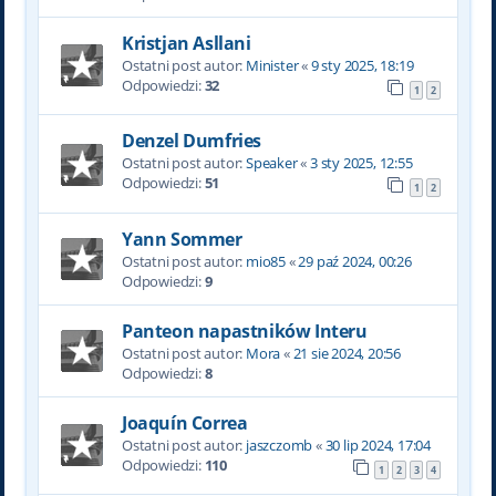
Kristjan Asllani
Ostatni post autor:
Minister
«
9 sty 2025, 18:19
Odpowiedzi:
32
1
2
Denzel Dumfries
Ostatni post autor:
Speaker
«
3 sty 2025, 12:55
Odpowiedzi:
51
1
2
Yann Sommer
Ostatni post autor:
mio85
«
29 paź 2024, 00:26
Odpowiedzi:
9
Panteon napastników Interu
Ostatni post autor:
Mora
«
21 sie 2024, 20:56
Odpowiedzi:
8
Joaquín Correa
Ostatni post autor:
jaszczomb
«
30 lip 2024, 17:04
Odpowiedzi:
110
1
2
3
4