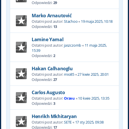
Odpowiedzi:
29
Marko Arnautović
Ostatni post autor:
Stachoo
«
19 maja 2025, 10:18
Odpowiedzi:
13
Lamine Yamal
Ostatni post autor:
jaszczomb
«
11 maja 2025,
15:39
Odpowiedzi:
2
Hakan Calhanoglu
Ostatni post autor:
mio85
«
27 kwie 2025, 20:01
Odpowiedzi:
27
Carlos Augusto
Ostatni post autor:
Orzeu
«
10 kwie 2025, 13:35
Odpowiedzi:
3
Henrikh Mkhitaryan
Ostatni post autor:
SETE
«
17 sty 2025, 09:38
Odpowiedzi:
17