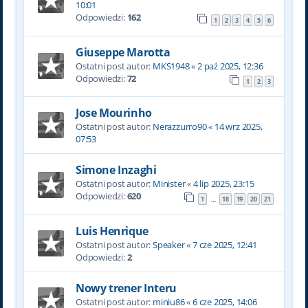
10:01
Odpowiedzi:
162
1
2
3
4
5
6
Giuseppe Marotta
Ostatni post autor:
MKS1948
«
2 paź 2025, 12:36
Odpowiedzi:
72
1
2
3
Jose Mourinho
Ostatni post autor:
Nerazzurro90
«
14 wrz 2025,
07:53
Simone Inzaghi
Ostatni post autor:
Minister
«
4 lip 2025, 23:15
Odpowiedzi:
620
1
18
19
20
21
…
Luis Henrique
Ostatni post autor:
Speaker
«
7 cze 2025, 12:41
Odpowiedzi:
2
Nowy trener Interu
Ostatni post autor:
miniu86
«
6 cze 2025, 14:06