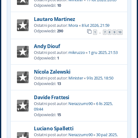
Odpowiedzi:
10
Lautaro Martinez
Ostatni post autor:
Mora
«
8 lut 2026, 21:59
Odpowiedzi:
290
1
7
8
9
10
…
Andy Diouf
Ostatni post autor:
mikruzzo
«
1 gru 2025, 21:53
Odpowiedzi:
1
Nicola Zalewski
Ostatni post autor:
Minister
«
9 lis 2025, 18:50
Odpowiedzi:
13
Davide Frattesi
Ostatni post autor:
Nerazzurro90
«
6 lis 2025,
09:44
Odpowiedzi:
15
Luciano Spalletti
Ostatni post autor:
Nerazzurro90
«
30 paź 2025,