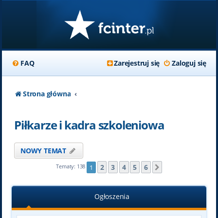
FAQ
Zarejestruj się
Zaloguj się
Strona główna
Piłkarze i kadra szkoleniowa
NOWY TEMAT
2
3
4
5
6
Tematy: 138
1
Następna
Ogłoszenia