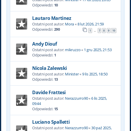
Odpowiedzi:
10
Lautaro Martinez
Ostatni post autor:
Mora
«
8 lut 2026, 21:59
Odpowiedzi:
290
1
7
8
9
10
…
Andy Diouf
Ostatni post autor:
mikruzzo
«
1 gru 2025, 21:53
Odpowiedzi:
1
Nicola Zalewski
Ostatni post autor:
Minister
«
9 lis 2025, 18:50
Odpowiedzi:
13
Davide Frattesi
Ostatni post autor:
Nerazzurro90
«
6 lis 2025,
09:44
Odpowiedzi:
15
Luciano Spalletti
Ostatni post autor:
Nerazzurro90
«
30 paź 2025,