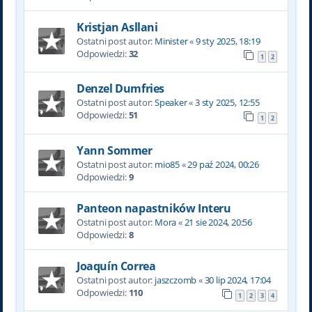
Kristjan Asllani
Ostatni post autor:
Minister
«
9 sty 2025, 18:19
Odpowiedzi:
32
1
2
Denzel Dumfries
Ostatni post autor:
Speaker
«
3 sty 2025, 12:55
Odpowiedzi:
51
1
2
Yann Sommer
Ostatni post autor:
mio85
«
29 paź 2024, 00:26
Odpowiedzi:
9
Panteon napastników Interu
Ostatni post autor:
Mora
«
21 sie 2024, 20:56
Odpowiedzi:
8
Joaquín Correa
Ostatni post autor:
jaszczomb
«
30 lip 2024, 17:04
Odpowiedzi:
110
1
2
3
4