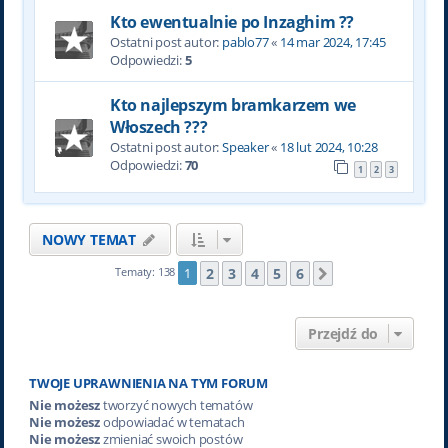
Kto ewentualnie po Inzaghim ??
Ostatni post autor:
pablo77
«
14 mar 2024, 17:45
Odpowiedzi:
5
Kto najlepszym bramkarzem we
Włoszech ???
Ostatni post autor:
Speaker
«
18 lut 2024, 10:28
Odpowiedzi:
70
1
2
3
NOWY TEMAT
2
3
4
5
6
Tematy: 138
1
Następna
Przejdź do
TWOJE UPRAWNIENIA NA TYM FORUM
Nie możesz
tworzyć nowych tematów
Nie możesz
odpowiadać w tematach
Nie możesz
zmieniać swoich postów