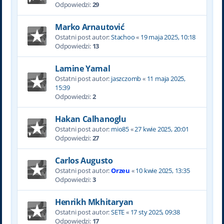
Odpowiedzi:
29
Marko Arnautović
Ostatni post autor:
Stachoo
«
19 maja 2025, 10:18
Odpowiedzi:
13
Lamine Yamal
Ostatni post autor:
jaszczomb
«
11 maja 2025,
15:39
Odpowiedzi:
2
Hakan Calhanoglu
Ostatni post autor:
mio85
«
27 kwie 2025, 20:01
Odpowiedzi:
27
Carlos Augusto
Ostatni post autor:
Orzeu
«
10 kwie 2025, 13:35
Odpowiedzi:
3
Henrikh Mkhitaryan
Ostatni post autor:
SETE
«
17 sty 2025, 09:38
Odpowiedzi:
17