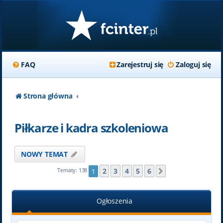
FAQ
Zarejestruj się
Zaloguj się
Strona główna
Piłkarze i kadra szkoleniowa
NOWY TEMAT
2
3
4
5
6
Tematy: 138
1
Następna
Ogłoszenia