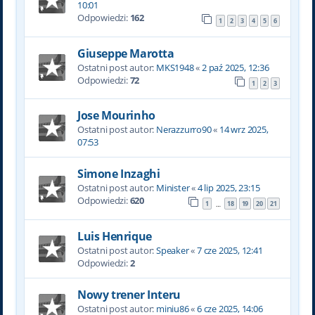
10:01
Odpowiedzi:
162
1
2
3
4
5
6
Giuseppe Marotta
Ostatni post autor:
MKS1948
«
2 paź 2025, 12:36
Odpowiedzi:
72
1
2
3
Jose Mourinho
Ostatni post autor:
Nerazzurro90
«
14 wrz 2025,
07:53
Simone Inzaghi
Ostatni post autor:
Minister
«
4 lip 2025, 23:15
Odpowiedzi:
620
1
18
19
20
21
…
Luis Henrique
Ostatni post autor:
Speaker
«
7 cze 2025, 12:41
Odpowiedzi:
2
Nowy trener Interu
Ostatni post autor:
miniu86
«
6 cze 2025, 14:06