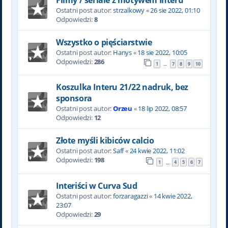
Ostatni post autor:
strzalkowy
«
26 sie 2022, 01:10
Odpowiedzi:
8
Wszystko o pięściarstwie
Ostatni post autor:
Hanys
«
18 sie 2022, 10:05
Odpowiedzi:
286
1
7
8
9
10
…
Koszulka Interu 21/22 nadruk, bez
sponsora
Ostatni post autor:
Orzeu
«
18 lip 2022, 08:57
Odpowiedzi:
12
Złote myśli kibiców calcio
Ostatni post autor:
Saff
«
24 kwie 2022, 11:02
Odpowiedzi:
198
1
4
5
6
7
…
Interiści w Curva Sud
Ostatni post autor:
forzaragazzi
«
14 kwie 2022,
23:07
Odpowiedzi:
29