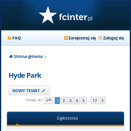
FAQ
Zarejestruj się
Zaloguj się
Strona główna
Hyde Park
NOWY TEMAT
Strona
1
z
17
2
3
4
5
17
Tematy: 421
1
Następna
…
Ogłoszenia