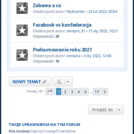
Zabawa a co
Ostatni post autor:
Wybraniec
«
23 lut 2022, 00:54
Facebook vs konfederacja
Ostatni post autor:
sempre_fci
«
15 sty 2022, 10:21
Odpowiedzi:
29
Podsumowanie roku 2021
Ostatni post autor:
zemaria
«
3 sty 2022, 12:00
Odpowiedzi:
16
NOWY TEMAT
Strona
1
z
17
2
3
4
5
17
Tematy: 421
1
Następna
…
Przejdź do
TWOJE UPRAWNIENIA NA TYM FORUM
Nie możesz
tworzyć nowych tematów