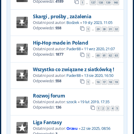
Odpowiedzi:
4189
1
137
138
139
140
…
Skargi , prośby , zażalenia
Ostatni post autor:
Bodzek
«
19 sty 2023, 11:05
Odpowiedzi:
938
1
29
30
31
32
…
Hip-Hop made in Poland
Ostatni post autor:
Pader88
«
11 wrz 2020, 21:07
Odpowiedzi:
1877
1
60
61
62
63
…
Wszystko co związane z siatkówką !
Ostatni post autor:
Pader88
«
13 sie 2020, 16:50
Odpowiedzi:
558
1
16
17
18
19
…
Rozwoj forum
Ostatni post autor:
szocik
«
19 lut 2019, 17:35
Odpowiedzi:
136
1
2
3
4
5
Liga Fantasy
Ostatni post autor:
Orzeu
«
22 sie 2025, 08:56
Odpowiedzi:
3