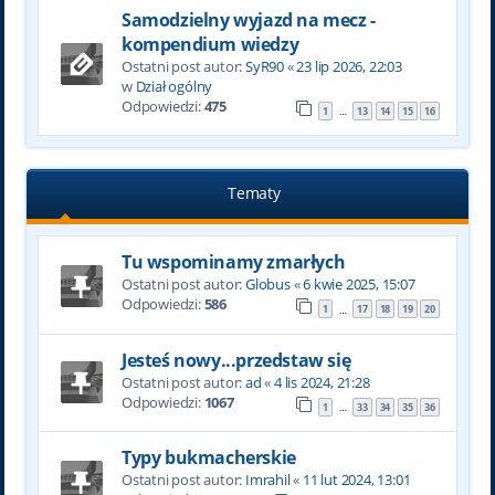
Samodzielny wyjazd na mecz -
kompendium wiedzy
Ostatni post autor:
SyR90
«
23 lip 2026, 22:03
w
Dział ogólny
Odpowiedzi:
475
1
13
14
15
16
…
Tematy
Tu wspominamy zmarłych
Ostatni post autor:
Globus
«
6 kwie 2025, 15:07
Odpowiedzi:
586
1
17
18
19
20
…
Jesteś nowy...przedstaw się
Ostatni post autor:
ad
«
4 lis 2024, 21:28
Odpowiedzi:
1067
1
33
34
35
36
…
Typy bukmacherskie
Ostatni post autor:
Imrahil
«
11 lut 2024, 13:01