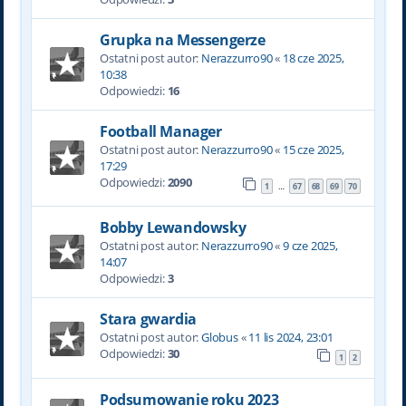
Grupka na Messengerze
Ostatni post autor:
Nerazzurro90
«
18 cze 2025,
10:38
Odpowiedzi:
16
Football Manager
Ostatni post autor:
Nerazzurro90
«
15 cze 2025,
17:29
Odpowiedzi:
2090
1
67
68
69
70
…
Bobby Lewandowsky
Ostatni post autor:
Nerazzurro90
«
9 cze 2025,
14:07
Odpowiedzi:
3
Stara gwardia
Ostatni post autor:
Globus
«
11 lis 2024, 23:01
Odpowiedzi:
30
1
2
Podsumowanie roku 2023