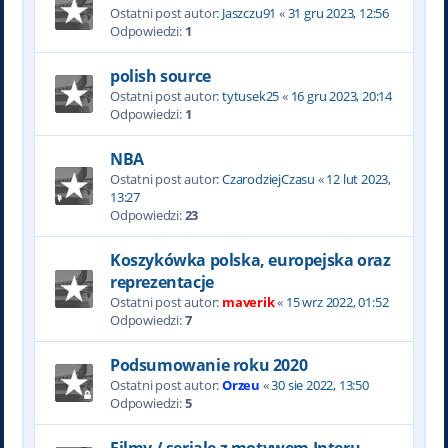
Ostatni post autor:
Jaszczu91
«
31 gru 2023, 12:56
Odpowiedzi:
1
polish source
Ostatni post autor:
tytusek25
«
16 gru 2023, 20:14
Odpowiedzi:
1
NBA
Ostatni post autor:
CzarodziejCzasu
«
12 lut 2023,
13:27
Odpowiedzi:
23
Koszykówka polska, europejska oraz
reprezentacje
Ostatni post autor:
maverik
«
15 wrz 2022, 01:52
Odpowiedzi:
7
Podsumowanie roku 2020
Ostatni post autor:
Orzeu
«
30 sie 2022, 13:50
Odpowiedzi:
5
Filmy / seriale z motywem Interu