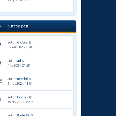
23 lip 2026, 22:03
y
Ostatni post
autor:
Globus
2
6 kwie 2025, 15:07
autor:
ad
8
4 lis 2024, 21:28
autor:
Imrahil
25
11 lut 2024, 13:01
autor:
Bodzek
1
19 sty 2023, 11:05
autor:
Pader88