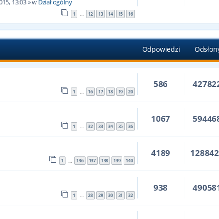
015, 13:03
» w
Dział ogólny
1
12
13
14
15
16
…
Odpowiedzi
Odsłon
586
42782
1
16
17
18
19
20
…
1067
59446
1
32
33
34
35
36
…
4189
12884
1
136
137
138
139
140
…
938
49058
1
28
29
30
31
32
…