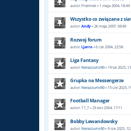
autor:
Przemek
»
1 maja 2004, 18:49
Wszystko co związane z sia
autor:
Andy
»
26 maja 2007, 06:40
Rozwoj forum
autor:
Ljarro
»
6 cze 2004, 22:58
Liga Fantasy
autor:
Nerazzurro90
»
19 sie 2025, 1
Grupka na Messengerze
autor:
Nerazzurro90
»
15 cze 2025, 1
Football Manager
autor:
17_7
»
23 wrz 2004, 17:11
Bobby Lewandowsky
autor:
Nerazzurro90
»
9 cze 2025, 12