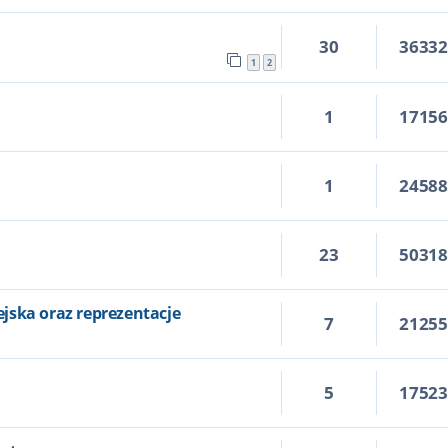
30
3633
1
2
1
1715
1
2458
23
5031
1
jska oraz reprezentacje
7
2125
5
1752