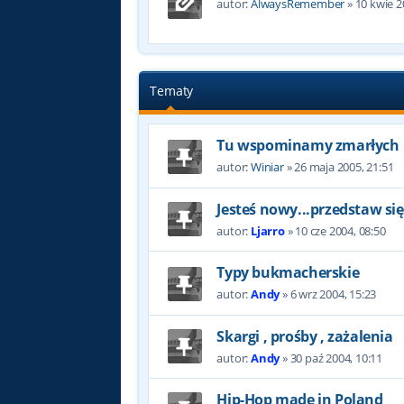
autor:
AlwaysRemember
»
10 kwie 2
Tematy
Tu wspominamy zmarłych
autor:
Winiar
»
26 maja 2005, 21:51
Jesteś nowy...przedstaw się
autor:
Ljarro
»
10 cze 2004, 08:50
Typy bukmacherskie
autor:
Andy
»
6 wrz 2004, 15:23
Skargi , prośby , zażalenia
autor:
Andy
»
30 paź 2004, 10:11
Hip-Hop made in Poland