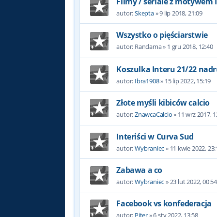
Filmy / seriale z motywem 
autor:
Skepta
»
9 lip 2018, 21:09
Wszystko o pięściarstwie
autor:
Randama
»
1 gru 2018, 12:40
Koszulka Interu 21/22 nadr
autor:
Ibra1908
»
15 lip 2022, 15:19
Złote myśli kibiców calcio
autor:
ZnawcaCalcio
»
11 wrz 2017, 1
Interiści w Curva Sud
autor:
Wybraniec
»
11 kwie 2022, 23:
Zabawa a co
autor:
Wybraniec
»
23 lut 2022, 00:5
Facebook vs konfederacja
autor:
Piter
»
6 sty 2022, 13:58