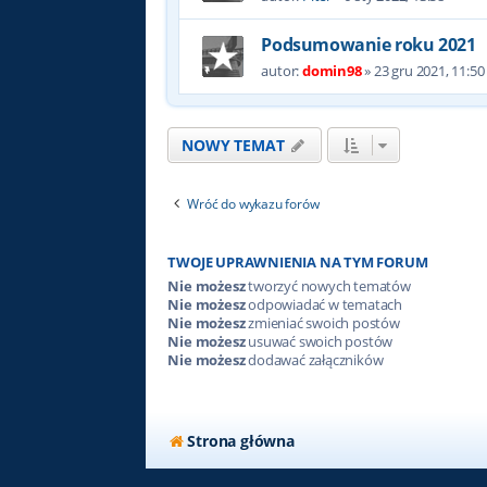
Podsumowanie roku 2021
autor:
domin98
»
23 gru 2021, 11:50
NOWY TEMAT
Wróć do wykazu forów
TWOJE UPRAWNIENIA NA TYM FORUM
Nie możesz
tworzyć nowych tematów
Nie możesz
odpowiadać w tematach
Nie możesz
zmieniać swoich postów
Nie możesz
usuwać swoich postów
Nie możesz
dodawać załączników
Strona główna