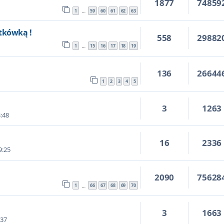
1877
74859
1
59
60
61
62
63
…
tkówką !
558
29882
1
15
16
17
18
19
…
136
26644
1
2
3
4
5
3
1263
3:48
16
2336
9:25
2090
75628
1
66
67
68
69
70
…
3
1663
:37