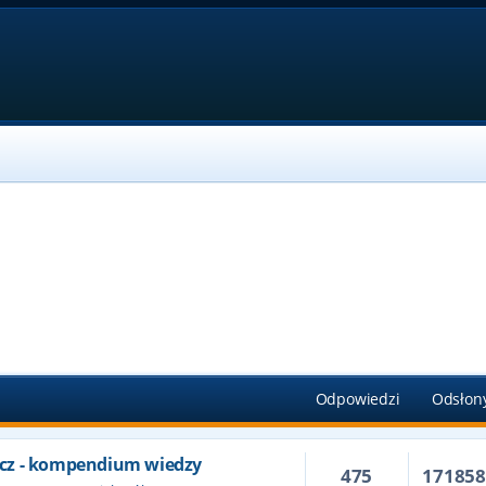
Odpowiedzi
Odsłon
cz - kompendium wiedzy
475
17185