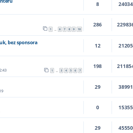
Interu
8
2403
286
22983
1
6
7
8
9
10
…
uk, bez sponsora
12
2120
198
21185
2:43
1
3
4
5
6
7
…
29
3899
19
0
1535
4
29
4555