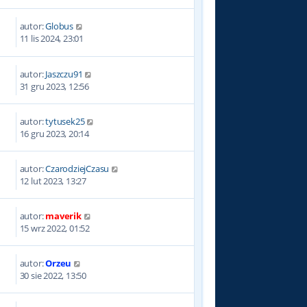
autor:
Globus
2
11 lis 2024, 23:01
autor:
Jaszczu91
6
31 gru 2023, 12:56
autor:
tytusek25
8
16 gru 2023, 20:14
autor:
CzarodziejCzasu
8
12 lut 2023, 13:27
autor:
maverik
5
15 wrz 2022, 01:52
autor:
Orzeu
3
30 sie 2022, 13:50