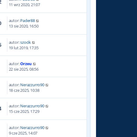
2
11 wrz 2020, 21:07
autor:
Pader88
0
13 sie 2020, 16:50
autor:
szocik
6
19 lut 2019, 17:35
autor:
Orzeu
22 sie 2025, 08:56
autor:
Nerazzurro90
18 cze 2025, 10:38
autor:
Nerazzurro90
4
15 cze 2025, 17:29
autor:
Nerazzurro90
9 cze 2025, 14:07