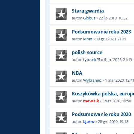
Stara gwardia
autor:
Globus
»
22 lip 2018, 10:32
Podsumowanie roku 2023
autor:
Mora
»
30 gru 2023, 21:31
polish source
autor:
tytusek25
»
6 gru 2023, 21:19
NBA
autor:
Wybraniec
»
1 mar 2020, 12:4
Koszykówka polska, europe
autor:
maverik
»
3 wrz 2020, 16:50
Podsumowanie roku 2020
autor:
Ljarro
»
28 gru 2020, 19:18