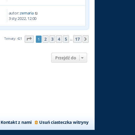
autor:
zemaria
1
3 sty 2022, 12:00
Strona
1
z
17
2
3
4
5
17
Tematy: 421
1
Następna
…
Przejdź do
Kontakt z nami
Usuń ciasteczka witryny