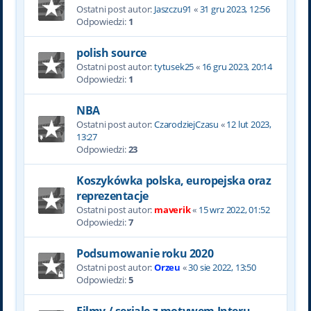
Ostatni post autor:
Jaszczu91
«
31 gru 2023, 12:56
Odpowiedzi:
1
polish source
Ostatni post autor:
tytusek25
«
16 gru 2023, 20:14
Odpowiedzi:
1
NBA
Ostatni post autor:
CzarodziejCzasu
«
12 lut 2023,
13:27
Odpowiedzi:
23
Koszykówka polska, europejska oraz
reprezentacje
Ostatni post autor:
maverik
«
15 wrz 2022, 01:52
Odpowiedzi:
7
Podsumowanie roku 2020
Ostatni post autor:
Orzeu
«
30 sie 2022, 13:50
Odpowiedzi:
5
Filmy / seriale z motywem Interu