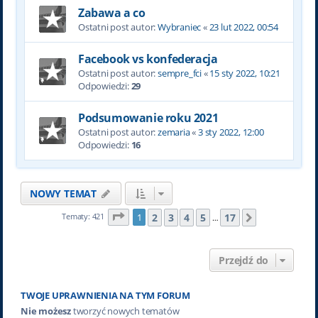
Zabawa a co
Ostatni post autor:
Wybraniec
«
23 lut 2022, 00:54
Facebook vs konfederacja
Ostatni post autor:
sempre_fci
«
15 sty 2022, 10:21
Odpowiedzi:
29
Podsumowanie roku 2021
Ostatni post autor:
zemaria
«
3 sty 2022, 12:00
Odpowiedzi:
16
NOWY TEMAT
Strona
1
z
17
2
3
4
5
17
Tematy: 421
1
Następna
…
Przejdź do
TWOJE UPRAWNIENIA NA TYM FORUM
Nie możesz
tworzyć nowych tematów