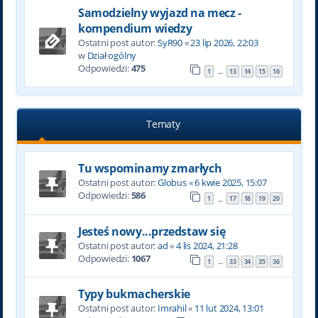
Samodzielny wyjazd na mecz -
kompendium wiedzy
Ostatni post autor:
SyR90
«
23 lip 2026, 22:03
w
Dział ogólny
Odpowiedzi:
475
1
13
14
15
16
…
Tematy
Tu wspominamy zmarłych
Ostatni post autor:
Globus
«
6 kwie 2025, 15:07
Odpowiedzi:
586
1
17
18
19
20
…
Jesteś nowy...przedstaw się
Ostatni post autor:
ad
«
4 lis 2024, 21:28
Odpowiedzi:
1067
1
33
34
35
36
…
Typy bukmacherskie
Ostatni post autor:
Imrahil
«
11 lut 2024, 13:01