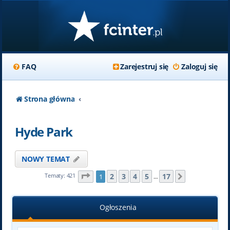
FAQ
Zarejestruj się
Zaloguj się
Strona główna
Hyde Park
NOWY TEMAT
Strona
1
z
17
2
3
4
5
17
Tematy: 421
1
Następna
…
Ogłoszenia