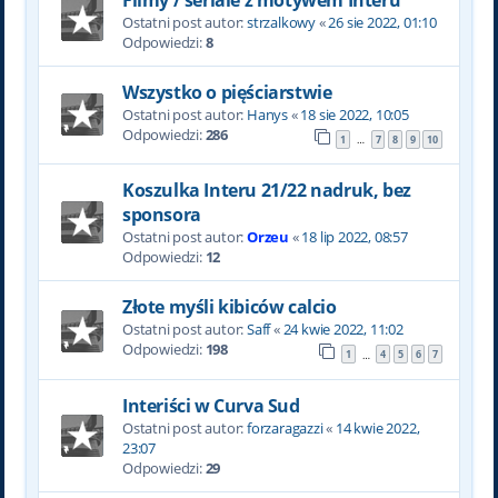
Ostatni post autor:
strzalkowy
«
26 sie 2022, 01:10
Odpowiedzi:
8
Wszystko o pięściarstwie
Ostatni post autor:
Hanys
«
18 sie 2022, 10:05
Odpowiedzi:
286
1
7
8
9
10
…
Koszulka Interu 21/22 nadruk, bez
sponsora
Ostatni post autor:
Orzeu
«
18 lip 2022, 08:57
Odpowiedzi:
12
Złote myśli kibiców calcio
Ostatni post autor:
Saff
«
24 kwie 2022, 11:02
Odpowiedzi:
198
1
4
5
6
7
…
Interiści w Curva Sud
Ostatni post autor:
forzaragazzi
«
14 kwie 2022,
23:07
Odpowiedzi:
29