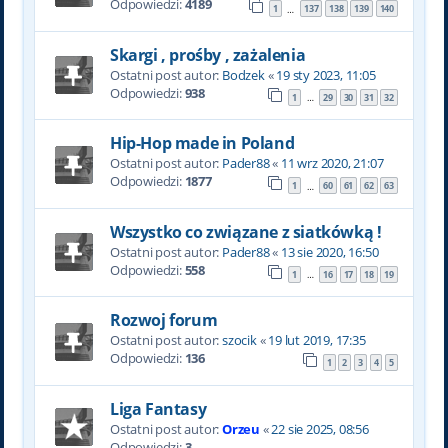
Odpowiedzi:
4189
1
137
138
139
140
…
Skargi , prośby , zażalenia
Ostatni post autor:
Bodzek
«
19 sty 2023, 11:05
Odpowiedzi:
938
1
29
30
31
32
…
Hip-Hop made in Poland
Ostatni post autor:
Pader88
«
11 wrz 2020, 21:07
Odpowiedzi:
1877
1
60
61
62
63
…
Wszystko co związane z siatkówką !
Ostatni post autor:
Pader88
«
13 sie 2020, 16:50
Odpowiedzi:
558
1
16
17
18
19
…
Rozwoj forum
Ostatni post autor:
szocik
«
19 lut 2019, 17:35
Odpowiedzi:
136
1
2
3
4
5
Liga Fantasy
Ostatni post autor:
Orzeu
«
22 sie 2025, 08:56
Odpowiedzi:
3