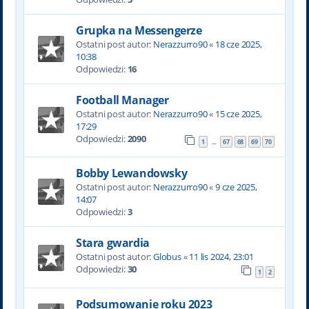
Grupka na Messengerze
Ostatni post autor:
Nerazzurro90
«
18 cze 2025,
10:38
Odpowiedzi:
16
Football Manager
Ostatni post autor:
Nerazzurro90
«
15 cze 2025,
17:29
Odpowiedzi:
2090
1
67
68
69
70
…
Bobby Lewandowsky
Ostatni post autor:
Nerazzurro90
«
9 cze 2025,
14:07
Odpowiedzi:
3
Stara gwardia
Ostatni post autor:
Globus
«
11 lis 2024, 23:01
Odpowiedzi:
30
1
2
Podsumowanie roku 2023