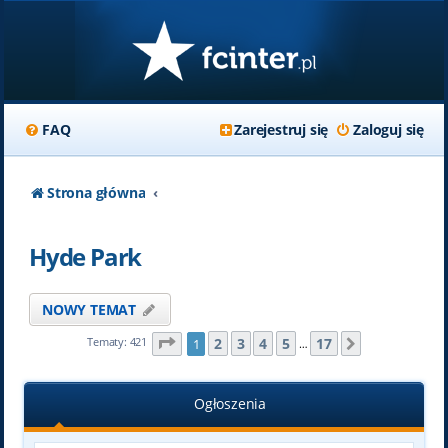
FAQ
Zarejestruj się
Zaloguj się
Strona główna
Hyde Park
NOWY TEMAT
Strona
1
z
17
2
3
4
5
17
Tematy: 421
1
Następna
…
Ogłoszenia