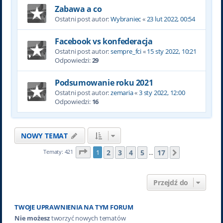
Zabawa a co
Ostatni post autor:
Wybraniec
«
23 lut 2022, 00:54
Facebook vs konfederacja
Ostatni post autor:
sempre_fci
«
15 sty 2022, 10:21
Odpowiedzi:
29
Podsumowanie roku 2021
Ostatni post autor:
zemaria
«
3 sty 2022, 12:00
Odpowiedzi:
16
NOWY TEMAT
Strona
1
z
17
2
3
4
5
17
Tematy: 421
1
Następna
…
Przejdź do
TWOJE UPRAWNIENIA NA TYM FORUM
Nie możesz
tworzyć nowych tematów