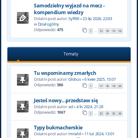
Samodzielny wyjazd na mecz -
kompendium wiedzy
Ostatni post autor:
SyR90
«
23 lip 2026, 22:03
w
Dział ogólny
Odpowiedzi:
475
1
13
14
15
16
…
Tematy
Tu wspominamy zmarłych
Ostatni post autor:
Globus
«
6 kwie 2025, 15:07
Odpowiedzi:
586
1
17
18
19
20
…
Jesteś nowy...przedstaw się
Ostatni post autor:
ad
«
4 lis 2024, 21:28
Odpowiedzi:
1067
1
33
34
35
36
…
Typy bukmacherskie
Ostatni post autor:
Imrahil
«
11 lut 2024, 13:01