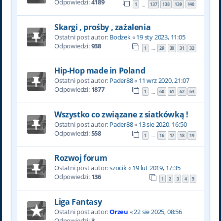
Odpowiedzi:
4189
1
137
138
139
140
…
Skargi , prośby , zażalenia
Ostatni post autor:
Bodzek
«
19 sty 2023, 11:05
Odpowiedzi:
938
1
29
30
31
32
…
Hip-Hop made in Poland
Ostatni post autor:
Pader88
«
11 wrz 2020, 21:07
Odpowiedzi:
1877
1
60
61
62
63
…
Wszystko co związane z siatkówką !
Ostatni post autor:
Pader88
«
13 sie 2020, 16:50
Odpowiedzi:
558
1
16
17
18
19
…
Rozwoj forum
Ostatni post autor:
szocik
«
19 lut 2019, 17:35
Odpowiedzi:
136
1
2
3
4
5
Liga Fantasy
Ostatni post autor:
Orzeu
«
22 sie 2025, 08:56
Odpowiedzi:
3