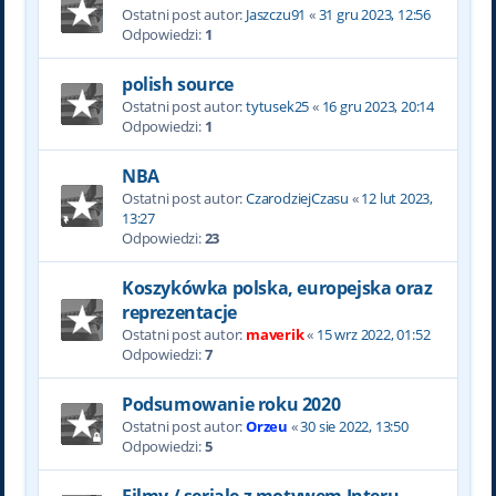
Ostatni post autor:
Jaszczu91
«
31 gru 2023, 12:56
Odpowiedzi:
1
polish source
Ostatni post autor:
tytusek25
«
16 gru 2023, 20:14
Odpowiedzi:
1
NBA
Ostatni post autor:
CzarodziejCzasu
«
12 lut 2023,
13:27
Odpowiedzi:
23
Koszykówka polska, europejska oraz
reprezentacje
Ostatni post autor:
maverik
«
15 wrz 2022, 01:52
Odpowiedzi:
7
Podsumowanie roku 2020
Ostatni post autor:
Orzeu
«
30 sie 2022, 13:50
Odpowiedzi:
5
Filmy / seriale z motywem Interu