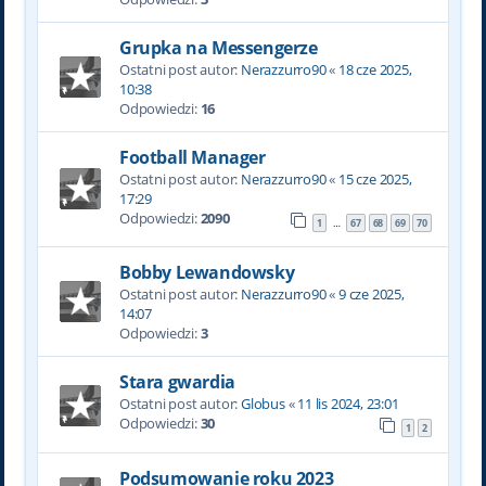
Grupka na Messengerze
Ostatni post autor:
Nerazzurro90
«
18 cze 2025,
10:38
Odpowiedzi:
16
Football Manager
Ostatni post autor:
Nerazzurro90
«
15 cze 2025,
17:29
Odpowiedzi:
2090
1
67
68
69
70
…
Bobby Lewandowsky
Ostatni post autor:
Nerazzurro90
«
9 cze 2025,
14:07
Odpowiedzi:
3
Stara gwardia
Ostatni post autor:
Globus
«
11 lis 2024, 23:01
Odpowiedzi:
30
1
2
Podsumowanie roku 2023