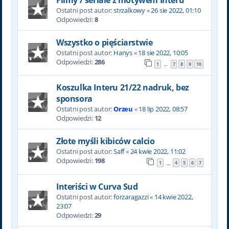
Ostatni post autor:
strzalkowy
«
26 sie 2022, 01:10
Odpowiedzi:
8
Wszystko o pięściarstwie
Ostatni post autor:
Hanys
«
18 sie 2022, 10:05
Odpowiedzi:
286
1
7
8
9
10
…
Koszulka Interu 21/22 nadruk, bez
sponsora
Ostatni post autor:
Orzeu
«
18 lip 2022, 08:57
Odpowiedzi:
12
Złote myśli kibiców calcio
Ostatni post autor:
Saff
«
24 kwie 2022, 11:02
Odpowiedzi:
198
1
4
5
6
7
…
Interiści w Curva Sud
Ostatni post autor:
forzaragazzi
«
14 kwie 2022,
23:07
Odpowiedzi:
29