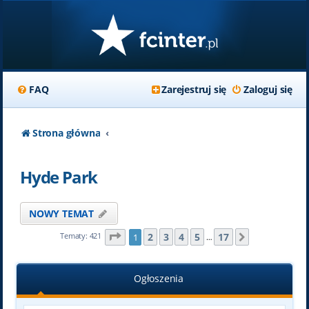
FAQ
Zarejestruj się
Zaloguj się
Strona główna
Hyde Park
NOWY TEMAT
Strona
1
z
17
2
3
4
5
17
Tematy: 421
1
Następna
…
Ogłoszenia