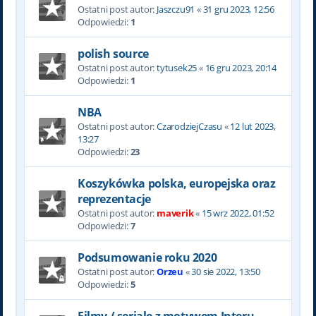
Ostatni post autor:
Jaszczu91
«
31 gru 2023, 12:56
Odpowiedzi:
1
polish source
Ostatni post autor:
tytusek25
«
16 gru 2023, 20:14
Odpowiedzi:
1
NBA
Ostatni post autor:
CzarodziejCzasu
«
12 lut 2023,
13:27
Odpowiedzi:
23
Koszykówka polska, europejska oraz
reprezentacje
Ostatni post autor:
maverik
«
15 wrz 2022, 01:52
Odpowiedzi:
7
Podsumowanie roku 2020
Ostatni post autor:
Orzeu
«
30 sie 2022, 13:50
Odpowiedzi:
5
Filmy / seriale z motywem Interu