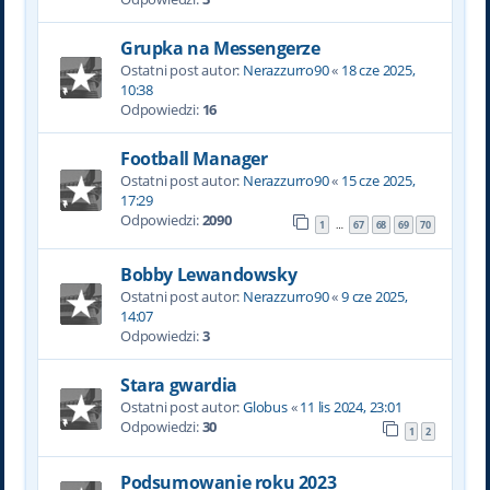
Grupka na Messengerze
Ostatni post autor:
Nerazzurro90
«
18 cze 2025,
10:38
Odpowiedzi:
16
Football Manager
Ostatni post autor:
Nerazzurro90
«
15 cze 2025,
17:29
Odpowiedzi:
2090
1
67
68
69
70
…
Bobby Lewandowsky
Ostatni post autor:
Nerazzurro90
«
9 cze 2025,
14:07
Odpowiedzi:
3
Stara gwardia
Ostatni post autor:
Globus
«
11 lis 2024, 23:01
Odpowiedzi:
30
1
2
Podsumowanie roku 2023