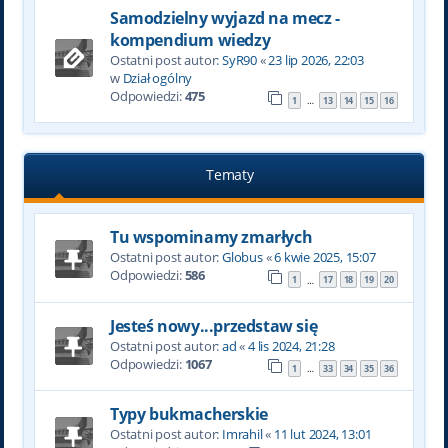
Samodzielny wyjazd na mecz -
kompendium wiedzy
Ostatni post autor:
SyR90
«
23 lip 2026, 22:03
w
Dział ogólny
Odpowiedzi:
475
1
13
14
15
16
…
Tematy
Tu wspominamy zmarłych
Ostatni post autor:
Globus
«
6 kwie 2025, 15:07
Odpowiedzi:
586
1
17
18
19
20
…
Jesteś nowy...przedstaw się
Ostatni post autor:
ad
«
4 lis 2024, 21:28
Odpowiedzi:
1067
1
33
34
35
36
…
Typy bukmacherskie
Ostatni post autor:
Imrahil
«
11 lut 2024, 13:01