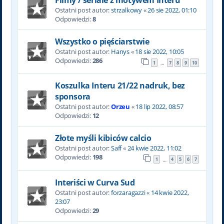
Ostatni post autor:
strzalkowy
«
26 sie 2022, 01:10
Odpowiedzi:
8
Wszystko o pięściarstwie
Ostatni post autor:
Hanys
«
18 sie 2022, 10:05
Odpowiedzi:
286
1
7
8
9
10
…
Koszulka Interu 21/22 nadruk, bez
sponsora
Ostatni post autor:
Orzeu
«
18 lip 2022, 08:57
Odpowiedzi:
12
Złote myśli kibiców calcio
Ostatni post autor:
Saff
«
24 kwie 2022, 11:02
Odpowiedzi:
198
1
4
5
6
7
…
Interiści w Curva Sud
Ostatni post autor:
forzaragazzi
«
14 kwie 2022,
23:07
Odpowiedzi:
29