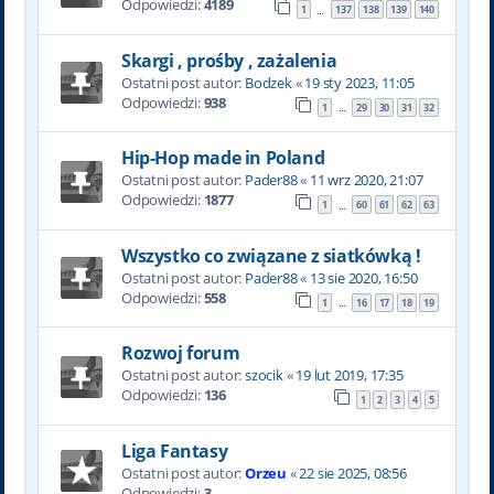
Odpowiedzi:
4189
1
137
138
139
140
…
Skargi , prośby , zażalenia
Ostatni post autor:
Bodzek
«
19 sty 2023, 11:05
Odpowiedzi:
938
1
29
30
31
32
…
Hip-Hop made in Poland
Ostatni post autor:
Pader88
«
11 wrz 2020, 21:07
Odpowiedzi:
1877
1
60
61
62
63
…
Wszystko co związane z siatkówką !
Ostatni post autor:
Pader88
«
13 sie 2020, 16:50
Odpowiedzi:
558
1
16
17
18
19
…
Rozwoj forum
Ostatni post autor:
szocik
«
19 lut 2019, 17:35
Odpowiedzi:
136
1
2
3
4
5
Liga Fantasy
Ostatni post autor:
Orzeu
«
22 sie 2025, 08:56
Odpowiedzi:
3