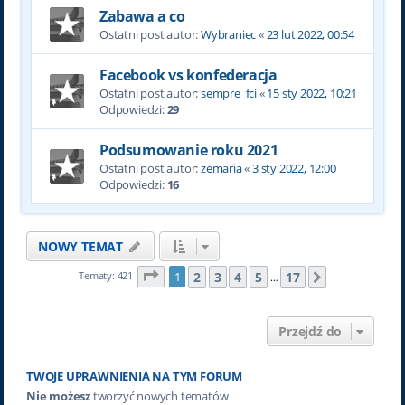
Zabawa a co
Ostatni post autor:
Wybraniec
«
23 lut 2022, 00:54
Facebook vs konfederacja
Ostatni post autor:
sempre_fci
«
15 sty 2022, 10:21
Odpowiedzi:
29
Podsumowanie roku 2021
Ostatni post autor:
zemaria
«
3 sty 2022, 12:00
Odpowiedzi:
16
NOWY TEMAT
Strona
1
z
17
2
3
4
5
17
Tematy: 421
1
Następna
…
Przejdź do
TWOJE UPRAWNIENIA NA TYM FORUM
Nie możesz
tworzyć nowych tematów