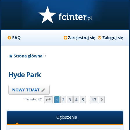
FAQ
Zarejestruj się
Zaloguj się
Strona główna
Hyde Park
NOWY TEMAT
Strona
1
z
17
2
3
4
5
17
Tematy: 421
1
Następna
…
Ogłoszenia