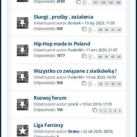
Odpowiedzi:
4189
1
137
138
139
140
…
Skargi , prośby , zażalenia
Ostatni post autor:
Bodzek
«
19 sty 2023, 11:05
Odpowiedzi:
938
1
29
30
31
32
…
Hip-Hop made in Poland
Ostatni post autor:
Pader88
«
11 wrz 2020, 21:07
Odpowiedzi:
1877
1
60
61
62
63
…
Wszystko co związane z siatkówką !
Ostatni post autor:
Pader88
«
13 sie 2020, 16:50
Odpowiedzi:
558
1
16
17
18
19
…
Rozwoj forum
Ostatni post autor:
szocik
«
19 lut 2019, 17:35
Odpowiedzi:
136
1
2
3
4
5
Liga Fantasy
Ostatni post autor:
Orzeu
«
22 sie 2025, 08:56
Odpowiedzi:
3