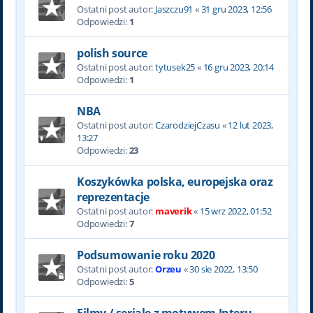
Ostatni post autor:
Jaszczu91
«
31 gru 2023, 12:56
Odpowiedzi:
1
polish source
Ostatni post autor:
tytusek25
«
16 gru 2023, 20:14
Odpowiedzi:
1
NBA
Ostatni post autor:
CzarodziejCzasu
«
12 lut 2023,
13:27
Odpowiedzi:
23
Koszykówka polska, europejska oraz
reprezentacje
Ostatni post autor:
maverik
«
15 wrz 2022, 01:52
Odpowiedzi:
7
Podsumowanie roku 2020
Ostatni post autor:
Orzeu
«
30 sie 2022, 13:50
Odpowiedzi:
5
Filmy / seriale z motywem Interu