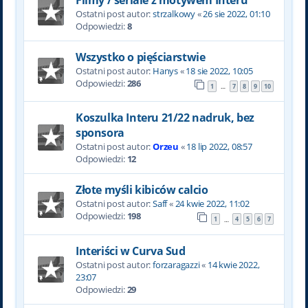
Ostatni post autor:
strzalkowy
«
26 sie 2022, 01:10
Odpowiedzi:
8
Wszystko o pięściarstwie
Ostatni post autor:
Hanys
«
18 sie 2022, 10:05
Odpowiedzi:
286
1
7
8
9
10
…
Koszulka Interu 21/22 nadruk, bez
sponsora
Ostatni post autor:
Orzeu
«
18 lip 2022, 08:57
Odpowiedzi:
12
Złote myśli kibiców calcio
Ostatni post autor:
Saff
«
24 kwie 2022, 11:02
Odpowiedzi:
198
1
4
5
6
7
…
Interiści w Curva Sud
Ostatni post autor:
forzaragazzi
«
14 kwie 2022,
23:07
Odpowiedzi:
29