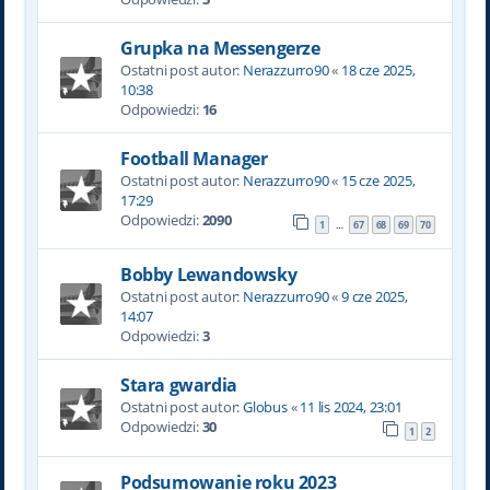
Grupka na Messengerze
Ostatni post autor:
Nerazzurro90
«
18 cze 2025,
10:38
Odpowiedzi:
16
Football Manager
Ostatni post autor:
Nerazzurro90
«
15 cze 2025,
17:29
Odpowiedzi:
2090
1
67
68
69
70
…
Bobby Lewandowsky
Ostatni post autor:
Nerazzurro90
«
9 cze 2025,
14:07
Odpowiedzi:
3
Stara gwardia
Ostatni post autor:
Globus
«
11 lis 2024, 23:01
Odpowiedzi:
30
1
2
Podsumowanie roku 2023