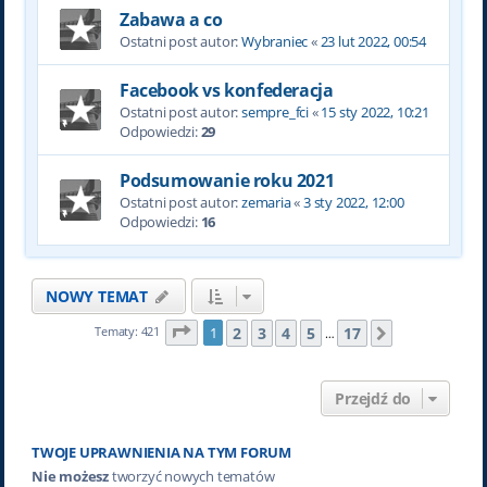
Zabawa a co
Ostatni post autor:
Wybraniec
«
23 lut 2022, 00:54
Facebook vs konfederacja
Ostatni post autor:
sempre_fci
«
15 sty 2022, 10:21
Odpowiedzi:
29
Podsumowanie roku 2021
Ostatni post autor:
zemaria
«
3 sty 2022, 12:00
Odpowiedzi:
16
NOWY TEMAT
Strona
1
z
17
2
3
4
5
17
Tematy: 421
1
Następna
…
Przejdź do
TWOJE UPRAWNIENIA NA TYM FORUM
Nie możesz
tworzyć nowych tematów