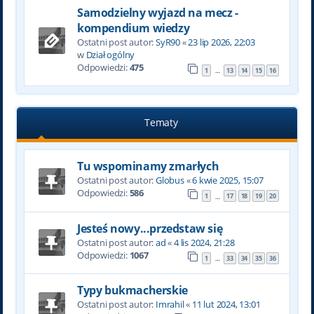
Samodzielny wyjazd na mecz -
kompendium wiedzy
Ostatni post autor:
SyR90
«
23 lip 2026, 22:03
w
Dział ogólny
Odpowiedzi:
475
1
13
14
15
16
…
Tematy
Tu wspominamy zmarłych
Ostatni post autor:
Globus
«
6 kwie 2025, 15:07
Odpowiedzi:
586
1
17
18
19
20
…
Jesteś nowy...przedstaw się
Ostatni post autor:
ad
«
4 lis 2024, 21:28
Odpowiedzi:
1067
1
33
34
35
36
…
Typy bukmacherskie
Ostatni post autor:
Imrahil
«
11 lut 2024, 13:01