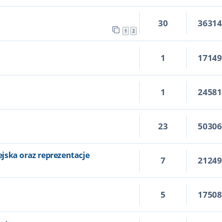
30
3631
1
2
1
1714
1
2458
23
5030
1
jska oraz reprezentacje
7
2124
5
1750