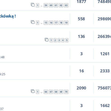
1877
74849
1
59
60
61
62
63
…
tkówką !
558
29869
1
15
16
17
18
19
…
136
26639
1
2
3
4
5
3
1261
3:48
16
2333
9:25
2090
75607
1
66
67
68
69
70
…
3
1662
:37