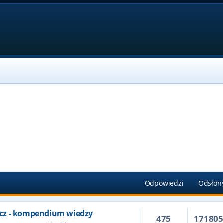
Odpowiedzi
Odsłon
cz - kompendium wiedzy
475
17180