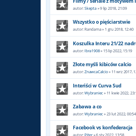
Filmy / seriale z motywem 
autor:
Skepta
»
9 lip 2018, 21:09
Wszystko o pięściarstwie
autor:
Randama
»
1 gru 2018, 12:40
Koszulka Interu 21/22 nadr
autor:
Ibra1908
»
15 lip 2022, 15:19
Złote myśli kibiców calcio
autor:
ZnawcaCalcio
»
11 wrz 2017, 1
Interiści w Curva Sud
autor:
Wybraniec
»
11 kwie 2022, 23:
Zabawa a co
autor:
Wybraniec
»
23 lut 2022, 00:5
Facebook vs konfederacja
autor:
Piter
»
6 sty 2022, 13:58