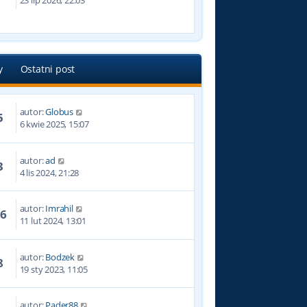
23 lip 2026, 22:03
y
Ostatni post
autor:
Globus
5
6 kwie 2025, 15:07
autor:
ad
3
4 lis 2024, 21:28
autor:
Imrahil
16
11 lut 2024, 13:01
autor:
Bodzek
8
19 sty 2023, 11:05
autor:
Pader88