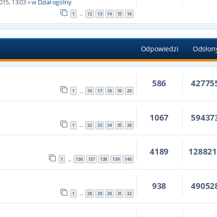
015, 13:03
» w
Dział ogólny
1
12
13
14
15
16
…
Odpowiedzi
Odsłon
586
42775
1
16
17
18
19
20
…
1067
59437
1
32
33
34
35
36
…
4189
12882
1
136
137
138
139
140
…
938
49052
1
28
29
30
31
32
…