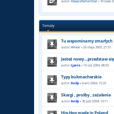
autor:
AlwaysRemember
»
10 kwie 2
Tematy
Tu wspominamy zmarłych
autor:
Winiar
»
26 maja 2005, 21:51
Jesteś nowy...przedstaw się
autor:
Ljarro
»
10 cze 2004, 08:50
Typy bukmacherskie
autor:
Andy
»
6 wrz 2004, 15:23
Skargi , prośby , zażalenia
autor:
Andy
»
30 paź 2004, 10:11
Hip-Hop made in Poland