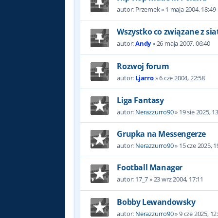
autor:
Przemek
»
1 maja 2004, 18:49
Wszystko co związane z sia
autor:
Andy
»
26 maja 2007, 06:40
Rozwoj forum
autor:
Ljarro
»
6 cze 2004, 22:58
Liga Fantasy
autor:
Nerazzurro90
»
19 sie 2025, 1
Grupka na Messengerze
autor:
Nerazzurro90
»
15 cze 2025, 1
Football Manager
autor:
17_7
»
23 wrz 2004, 17:11
Bobby Lewandowsky
autor:
Nerazzurro90
»
9 cze 2025, 12