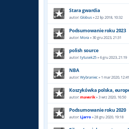
Stara gwardia
autor:
Globus
»
22 lip 2018, 10:32
Podsumowanie roku 2023
autor:
Mora
»
30 gru 2023, 21:31
polish source
autor:
tytusek25
»
6 gru 2023, 21:19
NBA
autor:
Wybraniec
»
1 mar 2020, 12:4
Koszykówka polska, europe
autor:
maverik
»
3 wrz 2020, 16:50
Podsumowanie roku 2020
autor:
Ljarro
»
28 gru 2020, 19:18