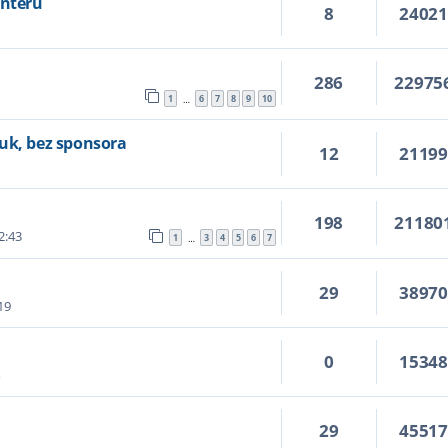
Interu
8
2402
286
22975
1
6
7
8
9
10
…
uk, bez sponsora
12
2119
198
21180
2:43
1
3
4
5
6
7
…
29
3897
19
0
1534
4
29
4551