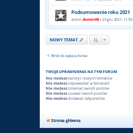
Podsumowanie roku 2021
autor:
domin98
»
23 gru 2021, 11:50
NOWY TEMAT
Wróć do wykazu forów
TWOJE UPRAWNIENIA NA TYM FORUM
Nie możesz
tworzyć nowych tematów
Nie możesz
odpowiadać w tematach
Nie możesz
zmieniać swoich postów
Nie możesz
usuwać swoich postów
Nie możesz
dodawać załączników
Strona główna