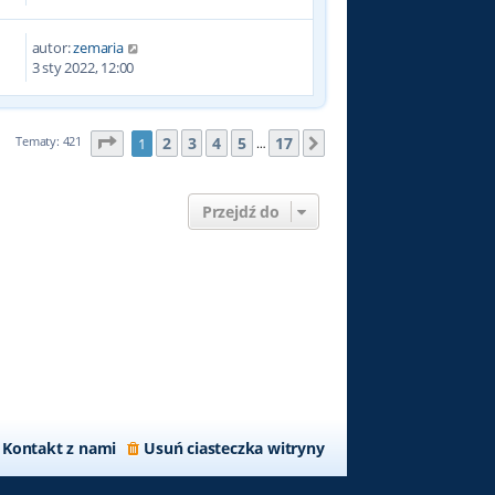
autor:
zemaria
6
3 sty 2022, 12:00
Strona
1
z
17
2
3
4
5
17
Tematy: 421
1
Następna
…
Przejdź do
Kontakt z nami
Usuń ciasteczka witryny