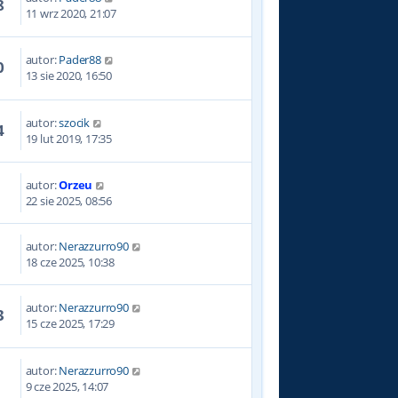
8
11 wrz 2020, 21:07
autor:
Pader88
0
13 sie 2020, 16:50
autor:
szocik
4
19 lut 2019, 17:35
autor:
Orzeu
22 sie 2025, 08:56
autor:
Nerazzurro90
18 cze 2025, 10:38
autor:
Nerazzurro90
3
15 cze 2025, 17:29
autor:
Nerazzurro90
9 cze 2025, 14:07