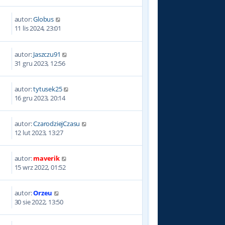
autor:
Globus
4
11 lis 2024, 23:01
autor:
Jaszczu91
9
31 gru 2023, 12:56
autor:
tytusek25
1
16 gru 2023, 20:14
autor:
CzarodziejCzasu
6
12 lut 2023, 13:27
autor:
maverik
9
15 wrz 2022, 01:52
autor:
Orzeu
8
30 sie 2022, 13:50