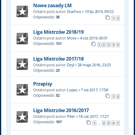
Nowe zasady LM
Ostatni post autor:
Stachoo
«
10 lip 2019, 09:52
Odpowiedzi:
36
1
2
Liga Mistrzów 2018/19
Ostatni post autor:
Mora
«
4 cze 2019, 00:51
Odpowiedzi:
131
1
2
3
4
5
Liga Mistrzów 2017/18
Ostatni post autor:
Dzyl
«
28 maja 2018, 23:25
Odpowiedzi:
23
Przepisy
Ostatni post autor:
Lopez
«
7 sie 2017, 17:58
Odpowiedzi:
52
1
2
Liga Mistrzów 2016/2017
Ostatni post autor:
Piter
«
18 cze 2017, 17:27
Odpowiedzi:
197
1
4
5
6
7
…