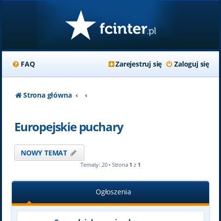
FAQ
Zarejestruj się
Zaloguj się
Strona główna
Europejskie puchary
NOWY TEMAT
Tematy: 20 • Strona
1
z
1
Ogłoszenia