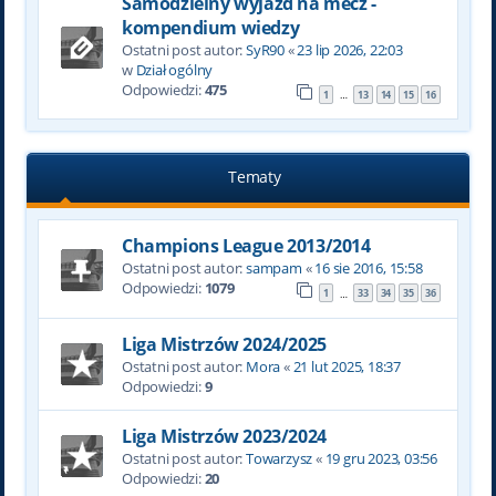
Samodzielny wyjazd na mecz -
kompendium wiedzy
Ostatni post autor:
SyR90
«
23 lip 2026, 22:03
w
Dział ogólny
Odpowiedzi:
475
1
13
14
15
16
…
Tematy
Champions League 2013/2014
Ostatni post autor:
sampam
«
16 sie 2016, 15:58
Odpowiedzi:
1079
1
33
34
35
36
…
Liga Mistrzów 2024/2025
Ostatni post autor:
Mora
«
21 lut 2025, 18:37
Odpowiedzi:
9
Liga Mistrzów 2023/2024
Ostatni post autor:
Towarzysz
«
19 gru 2023, 03:56
Odpowiedzi:
20