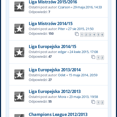
Liga Mistrzów 2015/2016
Ostatni post autor:
Czarson
«
29 maja 2016, 14:33
Odpowiedzi:
7
Liga Mistrzów 2014/15
Ostatni post autor:
Piter
«
27 sie 2015, 21:50
Odpowiedzi:
150
1
2
3
4
5
6
Liga Europejska 2014/15
Ostatni post autor:
edgar
«
24 kwie 2015, 17:08
Odpowiedzi:
47
1
2
Liga Europejska 2013/2014
Ostatni post autor:
Odet
«
15 maja 2014, 20:59
Odpowiedzi:
27
Liga Europejska 2012/2013
Ostatni post autor:
Mora
«
23 maja 2013, 19:58
Odpowiedzi:
55
1
2
Champions League 2012/2013