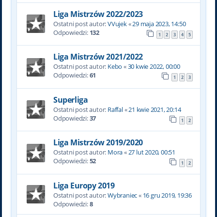
Liga Mistrzów 2022/2023
Ostatni post autor:
VVujek
«
29 maja 2023, 14:50
Odpowiedzi:
132
1
2
3
4
5
Liga Mistrzów 2021/2022
Ostatni post autor:
Kebo
«
30 kwie 2022, 00:00
Odpowiedzi:
61
1
2
3
Superliga
Ostatni post autor:
Raffal
«
21 kwie 2021, 20:14
Odpowiedzi:
37
1
2
Liga Mistrzów 2019/2020
Ostatni post autor:
Mora
«
27 lut 2020, 00:51
Odpowiedzi:
52
1
2
Liga Europy 2019
Ostatni post autor:
Wybraniec
«
16 gru 2019, 19:36
Odpowiedzi:
8