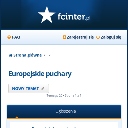
FAQ
Zarejestruj się
Zaloguj się
Strona główna
Europejskie puchary
NOWY TEMAT
Tematy: 20 • Strona
1
z
1
Ogłoszenia