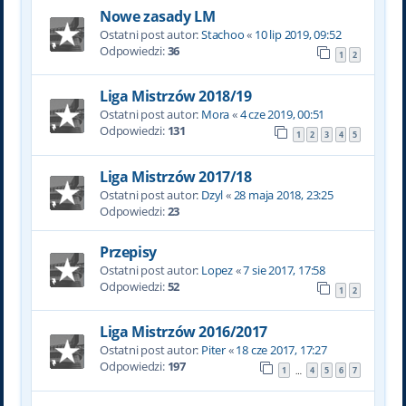
Nowe zasady LM
Ostatni post autor:
Stachoo
«
10 lip 2019, 09:52
Odpowiedzi:
36
1
2
Liga Mistrzów 2018/19
Ostatni post autor:
Mora
«
4 cze 2019, 00:51
Odpowiedzi:
131
1
2
3
4
5
Liga Mistrzów 2017/18
Ostatni post autor:
Dzyl
«
28 maja 2018, 23:25
Odpowiedzi:
23
Przepisy
Ostatni post autor:
Lopez
«
7 sie 2017, 17:58
Odpowiedzi:
52
1
2
Liga Mistrzów 2016/2017
Ostatni post autor:
Piter
«
18 cze 2017, 17:27
Odpowiedzi:
197
1
4
5
6
7
…