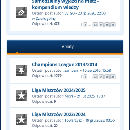
Samodzielny wyjazd na mecz -
kompendium wiedzy
Ostatni post autor:
SyR90
«
23 lip 2026, 22:03
w
Dział ogólny
Odpowiedzi:
475
1
13
14
15
16
…
Tematy
Champions League 2013/2014
Ostatni post autor:
sampam
«
16 sie 2016, 15:58
Odpowiedzi:
1079
1
33
34
35
36
…
Liga Mistrzów 2024/2025
Ostatni post autor:
Mora
«
21 lut 2025, 18:37
Odpowiedzi:
9
Liga Mistrzów 2023/2024
Ostatni post autor:
Towarzysz
«
19 gru 2023, 03:56
Odpowiedzi:
20