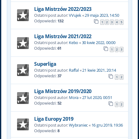
Liga Mistrzów 2022/2023
Ostatni post autor:
VVujek
«
29 maja 2023, 14:50
Odpowiedzi:
132
1
2
3
4
5
Liga Mistrzów 2021/2022
Ostatni post autor:
Kebo
«
30 kwie 2022, 00:00
Odpowiedzi:
61
1
2
3
Superliga
Ostatni post autor:
Raffal
«
21 kwie 2021, 20:14
Odpowiedzi:
37
1
2
Liga Mistrzów 2019/2020
Ostatni post autor:
Mora
«
27 lut 2020, 00:51
Odpowiedzi:
52
1
2
Liga Europy 2019
Ostatni post autor:
Wybraniec
«
16 gru 2019, 19:36
Odpowiedzi:
8