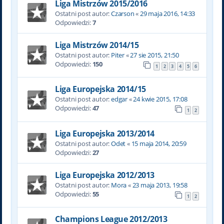
Liga Mistrzów 2015/2016
Ostatni post autor:
Czarson
«
29 maja 2016, 14:33
Odpowiedzi:
7
Liga Mistrzów 2014/15
Ostatni post autor:
Piter
«
27 sie 2015, 21:50
Odpowiedzi:
150
1
2
3
4
5
6
Liga Europejska 2014/15
Ostatni post autor:
edgar
«
24 kwie 2015, 17:08
Odpowiedzi:
47
1
2
Liga Europejska 2013/2014
Ostatni post autor:
Odet
«
15 maja 2014, 20:59
Odpowiedzi:
27
Liga Europejska 2012/2013
Ostatni post autor:
Mora
«
23 maja 2013, 19:58
Odpowiedzi:
55
1
2
Champions League 2012/2013