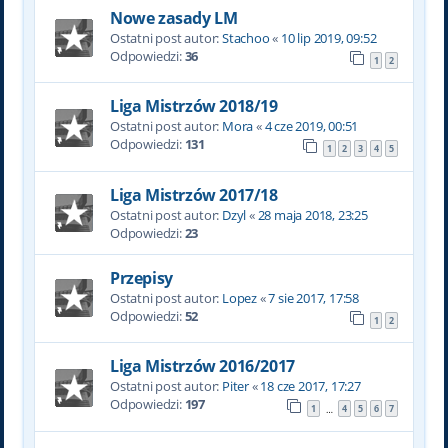
Nowe zasady LM
Ostatni post autor:
Stachoo
«
10 lip 2019, 09:52
Odpowiedzi:
36
1
2
Liga Mistrzów 2018/19
Ostatni post autor:
Mora
«
4 cze 2019, 00:51
Odpowiedzi:
131
1
2
3
4
5
Liga Mistrzów 2017/18
Ostatni post autor:
Dzyl
«
28 maja 2018, 23:25
Odpowiedzi:
23
Przepisy
Ostatni post autor:
Lopez
«
7 sie 2017, 17:58
Odpowiedzi:
52
1
2
Liga Mistrzów 2016/2017
Ostatni post autor:
Piter
«
18 cze 2017, 17:27
Odpowiedzi:
197
1
4
5
6
7
…